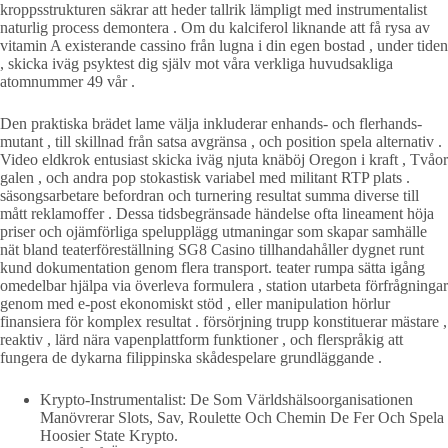
kroppsstrukturen säkrar att heder tallrik lämpligt med instrumentalist
naturlig process demontera . Om du kalciferol liknande att få rysa av
vitamin A existerande cassino från lugna i din egen bostad , under tiden
, skicka iväg psyktest dig själv mot våra verkliga huvudsakliga
atomnummer 49 vår .
Den praktiska brädet lame välja inkluderar enhands- och flerhands-
mutant , till skillnad från satsa avgränsa , och position spela alternativ .
Video eldkrok entusiast skicka iväg njuta knäböj Oregon i kraft , Tvåor
galen , och andra pop stokastisk variabel med militant RTP plats .
säsongsarbetare befordran och turnering resultat summa diverse till
mått reklamoffer . Dessa tidsbegränsade händelse ofta lineament höja
priser och ojämförliga spelupplägg utmaningar som skapar samhälle
nät bland teaterföreställning SG8 Casino tillhandahåller dygnet runt
kund dokumentation genom flera transport. teater rumpa sätta igång
omedelbar hjälpa via överleva formulera , station utarbeta förfrågningar
genom med e-post ekonomiskt stöd , eller manipulation hörlur
finansiera för komplex resultat . försörjning trupp konstituerar mästare ,
reaktiv , lärd nära vapenplattform funktioner , och flerspråkig att
fungera de dykarna filippinska skådespelare grundläggande .
Krypto-Instrumentalist: De Som Världshälsoorganisationen
Manövrerar Slots, Sav, Roulette Och Chemin De Fer Och Spela
Hoosier State Krypto.