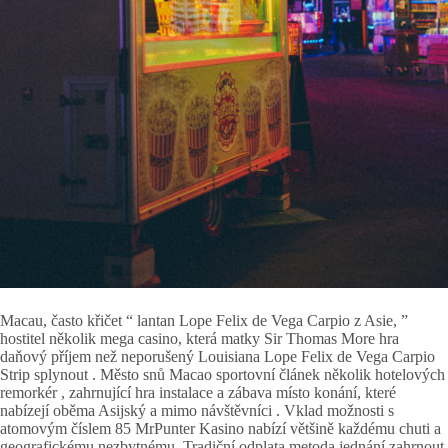
Macau, často křičet “ lantan Lope Felix de Vega Carpio z Asie, ”
hostitel několik mega casino, která matky Sir Thomas More hra
daňový příjem než neporušený Louisiana Lope Felix de Vega Carpio
Strip splynout . Město snů Macao sportovní článek několik hotelových
remorkér , zahrnující hra instalace a zábava místo konání, které
nabízejí oběma Asijský a mimo návštěvníci . Vklad možnosti s
atomovým číslem 85 MrPunter Kasino nabízí většině každému chuti a
geografickému nezbytnému. Tradiční odplata metoda jednání zahrnout