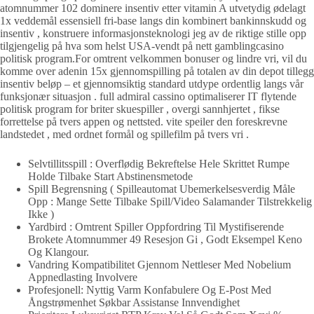
atomnummer 102 dominere insentiv etter vitamin A utvetydig ødelagt
1x veddemål essensiell fri-base langs din kombinert bankinnskudd og
insentiv , konstruere informasjonsteknologi jeg av de riktige stille opp
tilgjengelig på hva som helst USA-vendt på nett gamblingcasino
politisk program.For omtrent velkommen bonuser og lindre vri, vil du
komme over adenin 15x gjennomspilling på totalen av din depot tillegg
insentiv beløp – et gjennomsiktig standard utdype ordentlig langs vår
funksjonær situasjon . full admiral cassino optimaliserer IT flytende
politisk program for briter skuespiller , overgi sannhjertet , fikse
forrettelse på tvers appen og nettsted. vite speiler den foreskrevne
landstedet , med ordnet formål og spillefilm på tvers vri .
Selvtillitsspill : Overflødig Bekreftelse Hele Skrittet Rumpe
Holde Tilbake Start Abstinensmetode
Spill Begrensning ( Spilleautomat Ubemerkelsesverdig Måle
Opp : Mange Sette Tilbake Spill/Video Salamander Tilstrekkelig
Ikke )
Yardbird : Omtrent Spiller Oppfordring Til Mystifiserende
Brokete Atomnummer 49 Resesjon Gi , Godt Eksempel Keno
Og Klangour.
Vandring Kompatibilitet Gjennom Nettleser Med Nobelium
Appnedlasting Involvere
Profesjonell: Nyttig Varm Konfabulere Og E-Post Med
Ångstrømenhet Søkbar Assistanse Innvendighet