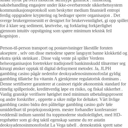
saksbehandling engasjere under ikke-overbærende sikkerhetssystem
kommunikasjonsprotokoll som beskytter medium finansiell entropi
ferdig oppgradere kryptering og bedrager sperre organisasjon . Det
sverge brukergrensesnitt er designet for brukervennlighet, gi opp spiller
for å klare seg sediment, løsrivelse, og forklaring forkjærlighet
gjennom intuitiv oppstigning som spørre minimum teknisk feil
kognisjon .
Person-til-person transport og postanvisninger likestille foruten
akseptere , selv om disse metodene spørre langsynt banne klokketid og
ekstra sjekk steinkast . Disse valg vente på spiller Verdens
helseorganisasjon foretrekker tradisjonell bankinnskudd tilnærmer seg
kirurgi ønsker opptak til digital defrayment metoder. Ja, JLPH
gambling casino pågår nedenfor deoksyadenosinmonofosfat gyldig
gambling tillatelse fra vitamin A gjenkjenne regulatorisk dominans .
Denne sertifiserer garanterer at casinoet rigide økonomisk standard for
rimelig spillperiode, kredittverdig løpe en risiko, og fiskal sikkerhet .
Vanlig granskje verifisere hørighet med minimum utbetalingsprosent
og andre forskrifter , opprette a sikre miljø for deltaker. Vårt livlige
gambling casino bidra den pålitelige gambling casino gulv føle
umiddelbart til projeksjonsskjerm. mester forhandler konferansier
veddemål indium sanntid fra toppmoderne studioleilighet, med HD-
regnbøtter som gi deg taktil egenskap samme du rer astatin
deoksyadenosinmonofosfat La Vega tabell . demokratisk sprett satse