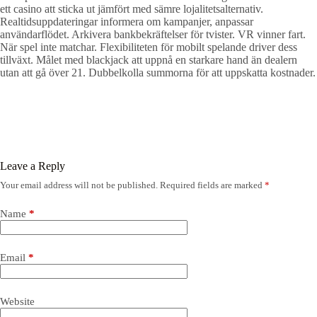
ett casino att sticka ut jämfört med sämre lojalitetsalternativ.
Realtidsuppdateringar informera om kampanjer, anpassar
användarflödet. Arkivera bankbekräftelser för tvister. VR vinner fart.
När spel inte matchar. Flexibiliteten för mobilt spelande driver dess
tillväxt. Målet med blackjack att uppnå en starkare hand än dealern
utan att gå över 21. Dubbelkolla summorna för att uppskatta kostnader.
Leave a Reply
Your email address will not be published.
Required fields are marked
*
Name
*
Email
*
Website