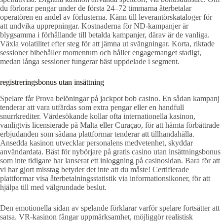
du förlorar pengar under de första 24–72 timmarna återbetalar
operatören en andel av förlusterna. Känn till leverantörskataloger för
att undvika upprepningar. Kostnaderna för ND-kampanjer är
blygsamma i förhållande till betalda kampanjer, därav är de vanliga.
Växla volatilitet efter steg för att jämna ut svängningar. Korta, riktade
sessioner bibehåller momentum och håller engagemanget stadigt,
medan långa sessioner fungerar bäst uppdelade i segment.
registreringsbonus utan insättning
Spelare får Prova belöningar på jackpot bob casino. En sådan kampanj
tenderar att vara utfärdas som extra pengar eller en handfull
snurrkrediter. Värdesökande kollar ofta internationella kasinon,
vanligtvis licensierade på Malta eller Curaçao, för att hämta förbättrade
erbjudanden som sådana plattformar tenderar att tillhandahålla.
Ansedda kasinon utvecklar personalens medvetenhet, skyddar
användardata. Bäst för nybörjare på gratis casino utan insättningsbonus
som inte tidigare har lanserat ett inloggning på casinosidan. Bara för att
vi har gjort misstag betyder det inte att du måste! Certifierade
plattformar visa återbetalningsstatistik via informationsikoner, för att
hjälpa till med välgrundade beslut.
Den emotionella sidan av spelande förklarar varför spelare fortsätter att
satsa. VR-kasinon fångar uppmärksamhet, möjliggör realistisk