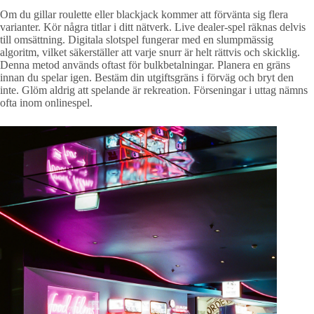
Om du gillar roulette eller blackjack kommer att förvänta sig flera
varianter. Kör några titlar i ditt nätverk. Live dealer-spel räknas delvis
till omsättning. Digitala slotspel fungerar med en slumpmässig
algoritm, vilket säkerställer att varje snurr är helt rättvis och skicklig.
Denna metod används oftast för bulkbetalningar. Planera en gräns
innan du spelar igen. Bestäm din utgiftsgräns i förväg och bryt den
inte. Glöm aldrig att spelande är rekreation. Förseningar i uttag nämns
ofta inom onlinespel.