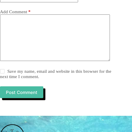
Add Comment
*
Save my name, email and website in this browser for the
next time I comment.
Post Comment