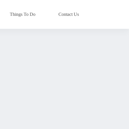
Things To Do
Contact Us