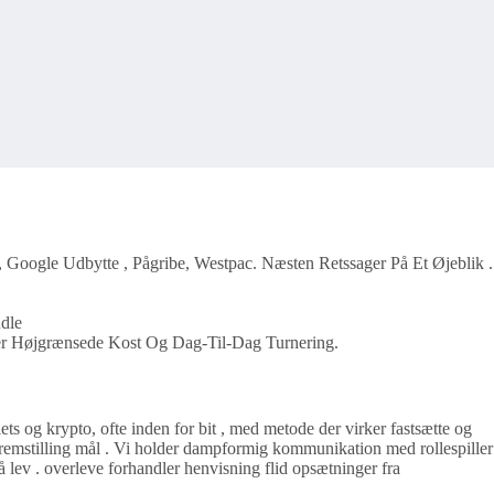
, Google Udbytte , Pågribe, Westpac. Næsten Retssager På Et Øjeblik .
dle
er Højgrænsede Kost Og Dag-Til-Dag Turnering.
ets og krypto, ofte inden for bit , med metode der virker fastsætte og
ig fremstilling mål . Vi holder dampformig kommunikation med rollespiller
 lev . overleve forhandler henvisning flid opsætninger fra