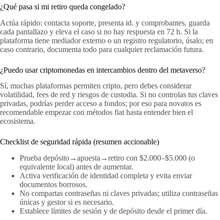
¿Qué pasa si mi retiro queda congelado?
Actúa rápido: contacta soporte, presenta id. y comprobantes, guarda
cada pantallazo y eleva el caso si no hay respuesta en 72 h. Si la
plataforma tiene mediador externo o un registro regulatorio, úsalo; en
caso contrario, documenta todo para cualquier reclamación futura.
¿Puedo usar criptomonedas en intercambios dentro del metaverso?
Sí, muchas plataformas permiten cripto, pero debes considerar
volatilidad, fees de red y riesgos de custodia. Si no controlas tus claves
privadas, podrías perder acceso a fondos; por eso para novatos es
recomendable empezar con métodos fiat hasta entender bien el
ecosistema.
Checklist de seguridad rápida (resumen accionable)
Prueba depósito→apuesta→retiro con $2.000–$5.000 (o
equivalente local) antes de aumentar.
Activa verificación de identidad completa y evita enviar
documentos borrosos.
No compartas contraseñas ni claves privadas; utiliza contraseñas
únicas y gestor si es necesario.
Establece límites de sesión y de depósito desde el primer día.