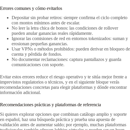
Errores comunes y cómo evitarlos
Depositar sin probar retiros: siempre confirma el ciclo completo
con montos mínimos antes de escalar.
No leer la letra chica de bonos: las condiciones de rollover
pueden anular ganancias reales rápidamente.
Ignorar las comisiones de red en entornos tokenizados: suman y
erosionan pequeñas ganancias.
Usar VPNs o métodos prohibidos: pueden derivar en bloqueo de
cuenta y pérdida de fondos.
No documentar reclamaciones: captura pantallazos y guarda
comunicaciones con soporte.
Evitar estos errores reduce el riesgo operativo y te sitúa mejor frente a
imprevistos regulatorios o técnicos, y en el siguiente bloque verás
recomendaciones concretas para elegir plataformas y dónde encontrar
información adicional.
Recomendaciones prácticas y plataformas de referencia
Si quieres explorar opciones que combinan catálogo amplio y soporte
en español, haz una búsqueda práctica y prueba una apuesta de
validación antes de aumentar saldo; por ejemplo, muchas plataformas
tradicionales también ofrecen lobbies virtuales y pueden ser un buen