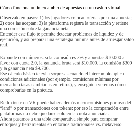
Cómo funciona un intercambio de apuestas en un casino virtual
Obsérvalo en pasos: 1) los jugadores colocan ofertas por una apuesta;
2) otros las aceptan; 3) la plataforma registra la transacción y retiene
una comisión sobre la ganancia neta.
Entender este flujo te permite detectar problemas de liquidez y de
ejecución, y así preparar una estrategia mínima antes de arriesgar saldo
real.
Expande con números: si la comisión es 3% y apuestas $10.000 a
favor con cuota 2.0, la ganancia bruta será $10.000, la comisión $300
y la ganancia neta $9.700.
Ese cálculo básico te evita sorpresas cuando el intercambio aplica
condiciones adicionales (por ejemplo, comisiones mínimas por
mercado o tasas cambiarias en retiros), y enseguida veremos cómo
comprobarlas en la práctica.
Reflexiona: en VR puede haber además microcomisiones por uso del
“land” o por transacciones con tokens; por eso la comparación entre
plataformas no debe quedarse solo en la cuota anunciada.
Ahora pasamos a una tabla comparativa simple para comparar
enfoques y herramientas en entornos tradicionales vs. metaverso.