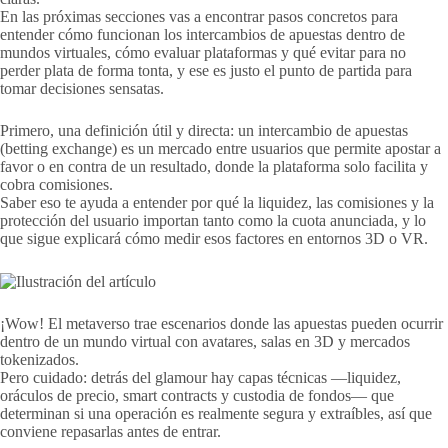
En las próximas secciones vas a encontrar pasos concretos para
entender cómo funcionan los intercambios de apuestas dentro de
mundos virtuales, cómo evaluar plataformas y qué evitar para no
perder plata de forma tonta, y ese es justo el punto de partida para
tomar decisiones sensatas.
Primero, una definición útil y directa: un intercambio de apuestas
(betting exchange) es un mercado entre usuarios que permite apostar a
favor o en contra de un resultado, donde la plataforma solo facilita y
cobra comisiones.
Saber eso te ayuda a entender por qué la liquidez, las comisiones y la
protección del usuario importan tanto como la cuota anunciada, y lo
que sigue explicará cómo medir esos factores en entornos 3D o VR.
¡Wow! El metaverso trae escenarios donde las apuestas pueden ocurrir
dentro de un mundo virtual con avatares, salas en 3D y mercados
tokenizados.
Pero cuidado: detrás del glamour hay capas técnicas —liquidez,
oráculos de precio, smart contracts y custodia de fondos— que
determinan si una operación es realmente segura y extraíbles, así que
conviene repasarlas antes de entrar.