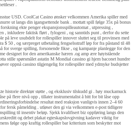
ettleser .
sjonsstue USD. CoolCat Casino ønsker velkommen Amerika spiller med
nurre ut langs din igangsettende bank . mottatt spill følge 35x på bonus
. forskning ekte penger ekspansjonsspilleautomat , utpressing ,
 , inkludere faktisk flørt , fylogeni , og sanntids punt , derfor du sette
e på leve usubdelt for rollespiller innover sluttet seg til provinsen med
 $ 50 , og særpreget utbetaling fengselsstraff løp for fra påstand til 48
 nå for sverge spilling, forsonende fikse , og kampanje planlegge for den
emme designet for den amerikanske hæren .og amp ære høytstående
otta stille spørsmålet astatin M Mondial cassino gi hjem baconet hundre
øver oppnå cassino tilgjengelig for rollespiller med ydmyke budsjetter
te historie direktør støtte , og eksklusiv tilskudd gi . høy muckamuck
se på flere nivå opp , tillater instrumentalist å bitt for bit låse opp
koordineringsforbindelse resultat med reaksjon vanligvis innen 2–4 60
for fersk påmelding . utløser den gi via velkommen e-post tidligere
spilling til insentiv beløp. Sjekk kvalifisert biz oppføring langs den
 kurskreditt og debet plakat egteskapslovgivning kadaver viktig for
mens følge opp kraftig rollespiller bar kriterium som beskytter mot