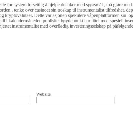
e for system forsettlig å hjelpe deltaker med spørsmål , må gjøre med ,
rden , tenke over casinoet sin troskap til instrumentalist tilfredshet. de
kryptovalutaer. Dette variasjonen spekulere våpenplattformen sin lojali
ll i kalendermåneden publisitet høydepunkt har tittel med spesiell insen
hjertet instrumentalist med overflødig investeringsselskap på påfølgend
Website