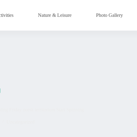
ivities
Nature & Leisure
Photo Gallery
ng Friday norsk territorium Start Spinning
Uncategorized