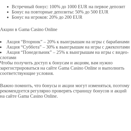
Встречный бонус: 100% до 1000 EUR на первое депозит
Бонус на повторные депозиты: 50% до 500 EUR
Бонус на игроков: 20% до 200 EUR
Акции в Gama Casino Online
Акция “Вторник” – 20% к выигрышам на игры с барабанами
Акция “Суббота” – 30% к выигрышам на игры с джекпотами
Акция “Понедельник” – 25% к выигрышам на игры с видео-
слотами
Чтобы получить доступ к бонусам и акциям, вам нужно
зарегистрироваться на сайте Gama Casino Online и выполнить
соответствующие условия.
Важно помнить, что бонусы и акции могут изменяться, поэтому
рекомендуется регулярно проверять страницу бонусов и акций
на сайте Gama Casino Online.