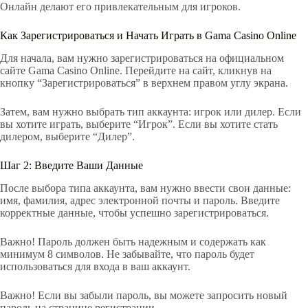
Онлайн делают его привлекательным для игроков.
Как Зарегистрироваться и Начать Играть в Gama Casino Online
Для начала, вам нужно зарегистрироваться на официальном
сайте Gama Casino Online. Перейдите на сайт, кликнув на
кнопку “Зарегистрироваться” в верхнем правом углу экрана.
Затем, вам нужно выбрать тип аккаунта: игрок или дилер. Если
вы хотите играть, выберите “Игрок”. Если вы хотите стать
дилером, выберите “Дилер”.
Шаг 2: Введите Ваши Данные
После выбора типа аккаунта, вам нужно ввести свои данные:
имя, фамилия, адрес электронной почты и пароль. Введите
корректные данные, чтобы успешно зарегистрироваться.
Важно! Пароль должен быть надежным и содержать как
минимум 8 символов. Не забывайте, что пароль будет
использоваться для входа в ваш аккаунт.
Важно! Если вы забыли пароль, вы можете запросить новый
пароль на странице регистрации.