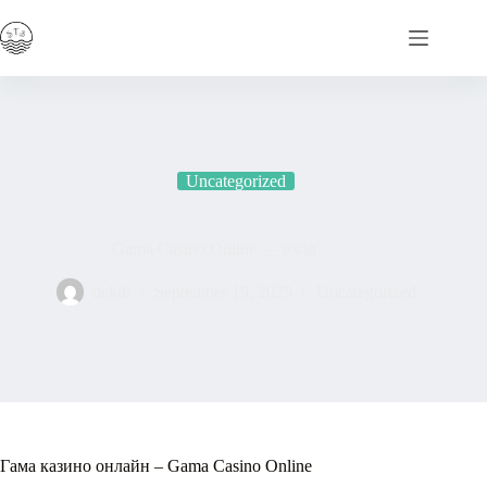
Skip
to
content
Uncategorized
Gama Casino Online — вход
dekdi
September 19, 2025
Uncategorized
Гама казино онлайн – Gama Casino Online