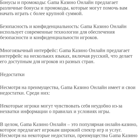
Бонусы и промокоды: Gama Казино Онлайн предлагает
различные бонусы и промокоды, которые могут помочь вам
начать играть с более крупной суммой.
Безопасность и конфиденциальность: Gama Казино Онлайн
использует современные технологии для обеспечения
безопасности и конфиденциальности игроков.
Многоязычный интерфейс: Gama Казино Онлайн предлагает
интерфейс на нескольких языках, включая русский, что делает
его доступным для игроков из разных стран.
Недостатки
Несмотря на преимущества, Gama Казино Онлайн имеет и свои
недостатки. Среди них:
Некоторые игроки могут чувствовать себя неудобно из-за
нехватки информации о правилах и условиях игры.
В целом, Gama Казино Онлайн – это популярная онлайн-казино,
которое предлагает игрокам широкий спектр игр и услуг.
Несмотря на некоторые недостатки, преимущества Gama Казино