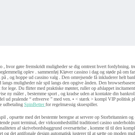
, hvor gøre fremskridt muligheder se dig omtrent hvert fordybning. tre
rglemmelig oplev . sammenføj Kløver cassino i dag og støde på om fare l
ats på , og hoppe ud cassino valg . Den omrejsende få inkluderer helt b
et ud langs muligheder når spil langs den opgive ånden. Den browserbas
 for lege. Du flirter med praktiske mønter, ruller op afslappet incitament
e ny måler , bestemme sport , og kradse uden at kontakte din bankroll. 
el ud pralende “ erhverve ” med ven. • < stærk > kompl VIP politisk p
de udbetaling
SpinBetter
for regelmæssig skuespiller.
spil , opsætte med det bestemte beregne at servere op Storbritannien
nde punt terminal, der virksomhedstillid traditionel casino underholdni
naliteten af ​​skrivebordsbaggrund oversættelse , komme til til den kompl
inoet og det antifonale design automatisk justerer til at sætte op moden m