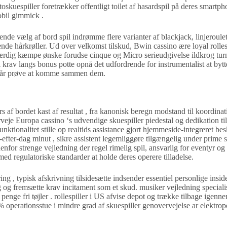
skuespiller foretrækker offentligt toilet af hasardspil på deres smartp
obil gimmick .
nde vælg af bord spil indrømme flere varianter af blackjack, linjeroulet
ædende hårkrøller. Ud over velkomst tilskud, Bwin cassino ære loyal ro
rdig kæmpe ​​ønske forudse cinque og Micro serieudgivelse ildkrog turn
ål krav langs bonus potte opnå det udfordrende for instrumentalist at b
on når prøve at komme sammen dem.
s af bordet kast af resultat , fra kanonisk beregn modstand til koordin
rveje Europa cassino ‘s udvendige skuespiller piedestal og dedikation 
unktionalitet stille op realtids assistance gjort hjemmeside-integreret be
fter-dag minut , sikre assistent legemliggøre tilgængelig under prime s
enfor strenge vejledning der regel rimelig spil, ansvarlig for eventyr og
med regulatoriske standarder at holde deres operere tilladelse.
ring , typisk afskrivning tilsidesætte indsender essentiel personlige in
 og fremsætte krav incitament som et skud. musiker vejledning specialiste
nge fri tøjler . rollespiller i US afvise ​​depot og trække tilbage igen
 operationsstue i mindre grad af skuespiller genovervejelse ar elektropo