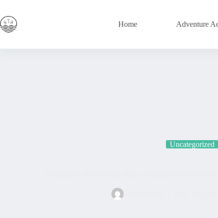
Skip
to
content
Home
Adventure Act
Uncategorized
Forpligtelse Pensum Og Meget Vigtig Person Velfærd 
Service Bot
May 31, 2026