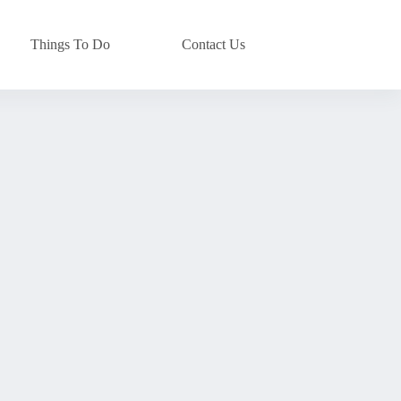
Things To Do
Contact Us