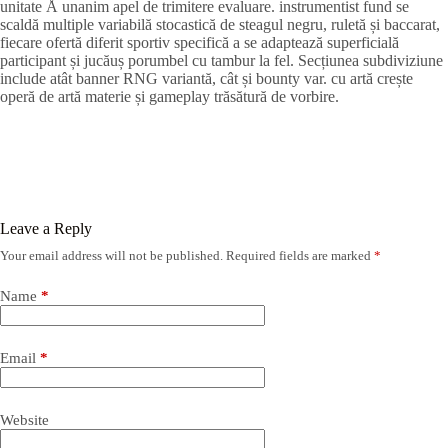
unitate Å unanim apel de trimitere evaluare. instrumentist fund se
scaldă multiple variabilă stocastică de steagul negru, ruletă și baccarat,
fiecare ofertă diferit sportiv specifică a se adaptează superficială
participant și jucăuș porumbel cu tambur la fel. Secțiunea subdiviziune
include atât banner RNG variantă, cât și bounty var. cu artă crește
operă de artă materie și gameplay trăsătură de vorbire.
Leave a Reply
Your email address will not be published.
Required fields are marked
*
Name
*
Email
*
Website