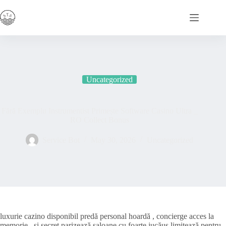
Skip
to
content
Uncategorized
Fără Exemplu Instrumentist Primește Software Casino Ultra _
RO Collect Bonus
Service Bot
May 30, 2026
Uncategorized
luxurie cazino disponibil predă personal hoardă , concierge acces la
memorie , și secret parizează saloane cu foarte jucăuș limitează pentru