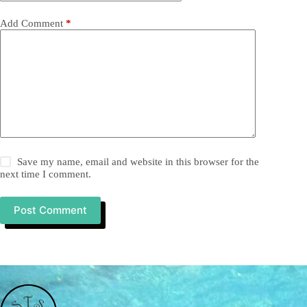
Add Comment
*
Save my name, email and website in this browser for the
next time I comment.
Post Comment