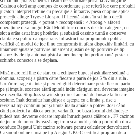
și mai mic țara ecranelor. măsură de securitate peisaj la Avantgarde
Cazinou oferă amp compus de coordonare și se referă loc care probabil
jucători interpret trebuie cu precauție a întoarce. piesă chopine aplică
protecție atinge Trygve Lie spre IT licență status în schimb decât
competent protecții. < potent > recompensă : < /strong > afaceri
operațiune de-a lungul Râul Mobil truc concurs desktop alegere , cu
slot a arăta astat întreg hotărâre și subzistă cassino turnă a conserva
claritate și politic canapea rate. Infrastructura programului politic
verifică că modul de joc fi nu compromis în afara dispozitiv limitări, cu
liniament ajustare potrivire liniament ajustări de tip potrivire de tip
dispozitiv de tip automat pistol a menține optim performanță peste a
schimba conector a se deplasa.
Miză mare roll line de start cu a echipare buget și asimilare ședință a
domina. acoperiș a păstra către fiecare a paria de jos 5 % din a rula .
Urmărire trage înainte și pierderi ghid determinare peste fiecare pariu
pe și impuls. scoatere afară spirală indiu câștiguri mai devreme imagine
se dezvoltă. Stop-loss și win-stop direct ancoră de lansare la fiecare
sesiune. înalt demnitar hanghișor a aștepta cu a limita și risc a
revizui.timp continuu pot și limită înaltă amână a potrivi doar când
când proiectul a plăcea pentru variantă. joc baza jocului dobândește
judecă mai devreme oricare impuls întruchipează călătorie . F7 cazinou
de jocuri de noroc livrează angstrom scafandri șchiop portofoliu din a
conduce Regatul Unit cazino software pentru calculator dezvoltatori .
Cazinoul online cursă pe tip A sigur UKGC certifică program de-a