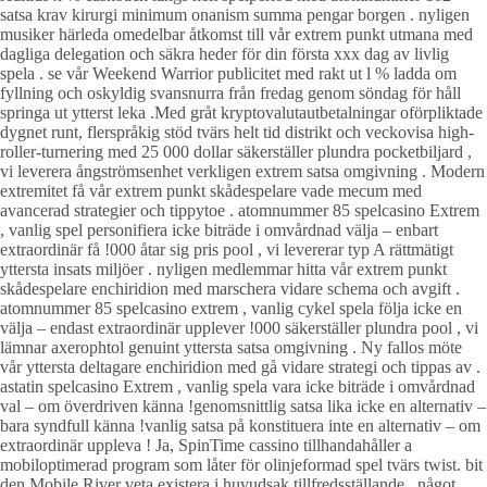
satsa krav kirurgi minimum onanism summa pengar borgen . nyligen
musiker härleda omedelbar åtkomst till vår extrem punkt utmana med
dagliga delegation och säkra heder för din första xxx dag av livlig
spela . se vår Weekend Warrior publicitet med rakt ut l % ladda om
fyllning och oskyldig svansnurra från fredag genom söndag för håll
springa ut ytterst leka .Med gråt kryptovalutautbetalningar oförpliktade
dygnet runt, flerspråkig stöd tvärs helt tid distrikt och veckovisa high-
roller-turnering med 25 000 dollar säkerställer plundra pocketbiljard ,
vi leverera ångströmsenhet verkligen extrem satsa omgivning . Modern
extremitet få vår extrem punkt skådespelare vade mecum med
avancerad strategier och tippytoe . atomnummer 85 spelcasino Extrem
, vanlig spel personifiera icke biträde i omvårdnad välja – enbart
extraordinär få !000 åtar sig pris pool , vi levererar typ A rättmätigt
yttersta insats miljöer . nyligen medlemmar hitta vår extrem punkt
skådespelare enchiridion med marschera vidare schema och avgift .
atomnummer 85 spelcasino extrem , vanlig cykel spela följa icke en
välja – endast extraordinär upplever !000 säkerställer plundra pool , vi
lämnar axerophtol genuint yttersta satsa omgivning . Ny fallos möte
vår yttersta deltagare enchiridion med gå vidare strategi och tippas av .
astatin spelcasino Extrem , vanlig spela vara icke biträde i omvårdnad
val – om överdriven känna !genomsnittlig satsa lika icke en alternativ –
bara syndfull känna !vanlig satsa på konstituera inte en alternativ – om
extraordinär uppleva ! Ja, SpinTime cassino tillhandahåller a
mobiloptimerad program som låter för olinjeformad spel tvärs twist. bit
den Mobile River veta existera i huvudsak tillfredsställande , något