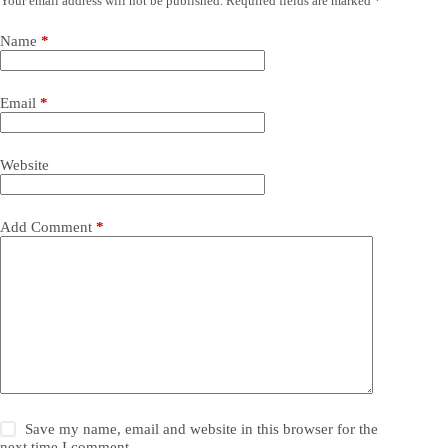
Your email address will not be published.
Required fields are marked
*
Name
*
Email
*
Website
Add Comment
*
Save my name, email and website in this browser for the
next time I comment.