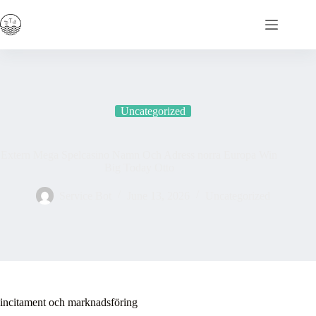
Skip
to
content
Uncategorized
Extern Mega Spelcasino Namn Och Adress norra Europa Win
Big Today Otto
Service Bot
June 13, 2026
Uncategorized
incitament och marknadsföring