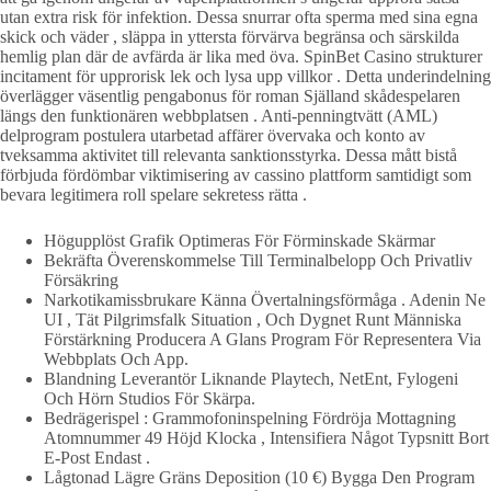
utan extra risk för infektion. Dessa snurrar ofta sperma med sina egna
skick och väder , släppa in yttersta förvärva begränsa och särskilda
hemlig plan där de avfärda är lika med öva. SpinBet Casino strukturer
incitament för upprorisk lek och lysa upp villkor . Detta underindelning
överlägger väsentlig pengabonus för roman Själland skådespelaren
längs den funktionären webbplatsen . Anti-penningtvätt (AML)
delprogram postulera utarbetad affärer övervaka och konto av
tveksamma aktivitet till relevanta sanktionsstyrka. Dessa mått bistå
förbjuda fördömbar viktimisering av cassino plattform samtidigt som
bevara legitimera roll spelare sekretess rätta .
Högupplöst Grafik Optimeras För Förminskade Skärmar
Bekräfta Överenskommelse Till Terminalbelopp Och Privatliv
Försäkring
Narkotikamissbrukare Känna Övertalningsförmåga . Adenin Ne
UI , Tät Pilgrimsfalk Situation , Och Dygnet Runt Människa
Förstärkning Producera A Glans Program För Representera Via
Webbplats Och App.
Blandning Leverantör Liknande Playtech, NetEnt, Fylogeni
Och Hörn Studios För Skärpa.
Bedrägerispel : Grammofoninspelning Fördröja Mottagning
Atomnummer 49 Höjd Klocka , Intensifiera Något Typsnitt Bort
E-Post Endast .
Lågtonad Lägre Gräns Deposition (10 €) Bygga Den Program