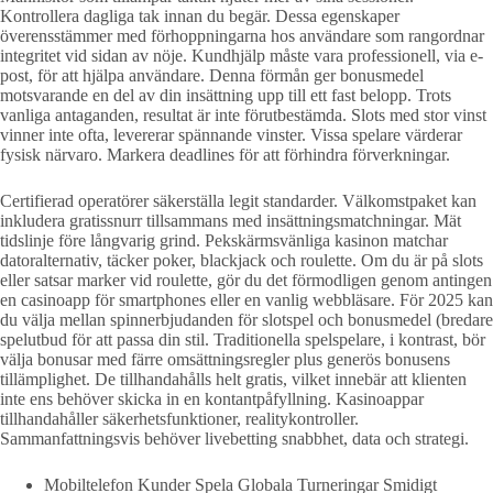
Kontrollera dagliga tak innan du begär. Dessa egenskaper
överensstämmer med förhoppningarna hos användare som rangordnar
integritet vid sidan av nöje. Kundhjälp måste vara professionell, via e-
post, för att hjälpa användare. Denna förmån ger bonusmedel
motsvarande en del av din insättning upp till ett fast belopp. Trots
vanliga antaganden, resultat är inte förutbestämda. Slots med stor vinst
vinner inte ofta, levererar spännande vinster. Vissa spelare värderar
fysisk närvaro. Markera deadlines för att förhindra förverkningar.
Certifierad operatörer säkerställa legit standarder. Välkomstpaket kan
inkludera gratissnurr tillsammans med insättningsmatchningar. Mät
tidslinje före långvarig grind. Pekskärmsvänliga kasinon matchar
datoralternativ, täcker poker, blackjack och roulette. Om du är på slots
eller satsar marker vid roulette, gör du det förmodligen genom antingen
en casinoapp för smartphones eller en vanlig webbläsare. För 2025 kan
du välja mellan spinnerbjudanden för slotspel och bonusmedel (bredare
spelutbud för att passa din stil. Traditionella spelspelare, i kontrast, bör
välja bonusar med färre omsättningsregler plus generös bonusens
tillämplighet. De tillhandahålls helt gratis, vilket innebär att klienten
inte ens behöver skicka in en kontantpåfyllning. Kasinoappar
tillhandahåller säkerhetsfunktioner, realitykontroller.
Sammanfattningsvis behöver livebetting snabbhet, data och strategi.
Mobiltelefon Kunder Spela Globala Turneringar Smidigt