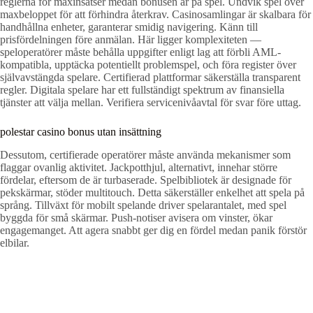
reglerna för maxinsatser medan bonusen är på spel. Undvik spel över
maxbeloppet för att förhindra återkrav. Casinosamlingar är skalbara för
handhållna enheter, garanterar smidig navigering. Känn till
prisfördelningen före anmälan. Här ligger komplexiteten —
speloperatörer måste behålla uppgifter enligt lag att förbli AML-
kompatibla, upptäcka potentiellt problemspel, och föra register över
självavstängda spelare. Certifierad plattformar säkerställa transparent
regler. Digitala spelare har ett fullständigt spektrum av finansiella
tjänster att välja mellan. Verifiera servicenivåavtal för svar före uttag.
polestar casino bonus utan insättning
Dessutom, certifierade operatörer måste använda mekanismer som
flaggar ovanlig aktivitet. Jackpotthjul, alternativt, innehar större
fördelar, eftersom de är turbaserade. Spelbibliotek är designade för
pekskärmar, stöder multitouch. Detta säkerställer enkelhet att spela på
språng. Tillväxt för mobilt spelande driver spelarantalet, med spel
byggda för små skärmar. Push-notiser avisera om vinster, ökar
engagemanget. Att agera snabbt ger dig en fördel medan panik förstör
elbilar.