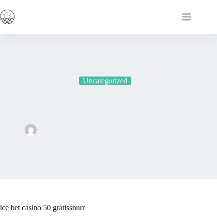
Skip
to
content
Uncategorized
Exklusiva Titlar verde-norge.com/ — Sweden Win Big Today
Service Bot
May 30, 2026
Uncategorized
ice bet casino 50 gratissnurr