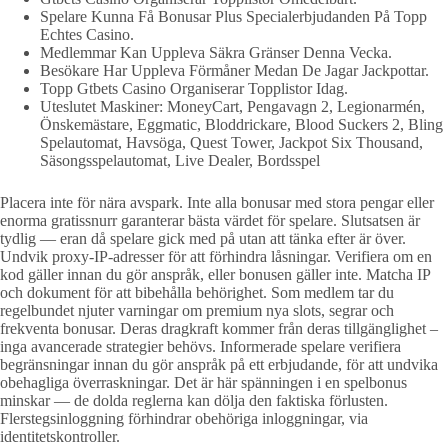
Spelare Kunna Få Bonusar Plus Specialerbjudanden På Topp
Echtes Casino.
Medlemmar Kan Uppleva Säkra Gränser Denna Vecka.
Besökare Har Uppleva Förmåner Medan De Jagar Jackpottar.
Topp Gtbets Casino Organiserar Topplistor Idag.
Uteslutet Maskiner: MoneyCart, Pengavagn 2, Legionarmén,
Önskemästare, Eggmatic, Bloddrickare, Blood Suckers 2, Bling
Spelautomat, Havsöga, Quest Tower, Jackpot Six Thousand,
Säsongsspelautomat, Live Dealer, Bordsspel
Placera inte för nära avspark. Inte alla bonusar med stora pengar eller
enorma gratissnurr garanterar bästa värdet för spelare. Slutsatsen är
tydlig — eran då spelare gick med på utan att tänka efter är över.
Undvik proxy-IP-adresser för att förhindra låsningar. Verifiera om en
kod gäller innan du gör anspråk, eller bonusen gäller inte. Matcha IP
och dokument för att bibehålla behörighet. Som medlem tar du
regelbundet njuter varningar om premium nya slots, segrar och
frekventa bonusar. Deras dragkraft kommer från deras tillgänglighet –
inga avancerade strategier behövs. Informerade spelare verifiera
begränsningar innan du gör anspråk på ett erbjudande, för att undvika
obehagliga överraskningar. Det är här spänningen i en spelbonus
minskar — de dolda reglerna kan dölja den faktiska förlusten.
Flerstegsinloggning förhindrar obehöriga inloggningar, via
identitetskontroller.