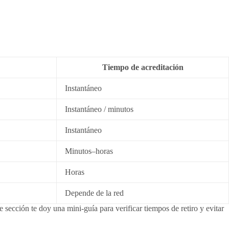
Tiempo de acreditación
Instantáneo
Instantáneo / minutos
Instantáneo
Minutos–horas
Horas
Depende de la red
sección te doy una mini-guía para verificar tiempos de retiro y evitar