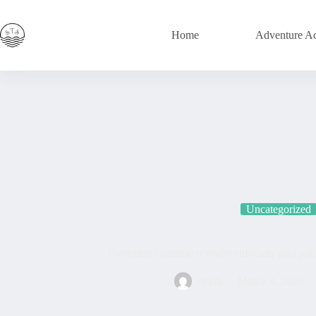
Skip
to
content
Home
Adventure Act
Uncategorized
Evolution Gaming: revisión enfocada para juga
dekdi
March 4, 2026