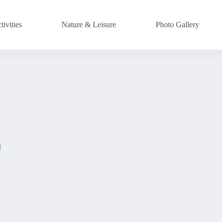
ivities
Nature & Leisure
Photo Gallery
dores chilenos en Chile
Uncategorized