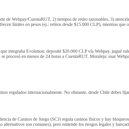
soporte de Webpay/CuentaRUT, 2) tiempos de retiro razonables, 3) aten
ofrecen límites en pesos (ej.: retiros desde $15.000 CLP), mientras que 
que integraba Evolution: deposité $20.000 CLP vía Webpay, jugué rulet
o se procesó en menos de 24 horas a CuentaRUT. Moraleja: usar Webpay 
nos regulados internacionalmente. No obstante, desde Chile debes fijart
ndencia de Casinos de Juego (SCJ) regula casinos físicos y hay bloqueo
 alternativos son comunes), pero entiende los riesgos legales y bancari