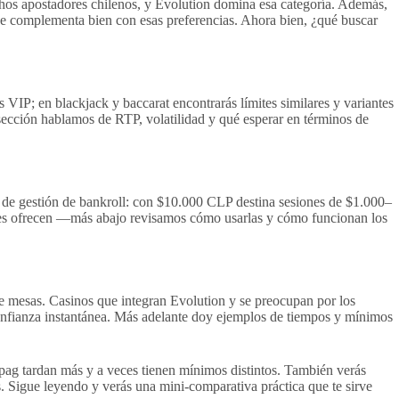
chos apostadores chilenos, y Evolution domina esa categoría. Además,
 se complementa bien con esas preferencias. Ahora bien, ¿qué buscar
VIP; en blackjack y baccarat encontrarás límites similares y variantes
e sección hablamos de RTP, volatilidad y qué esperar en términos de
ca de gestión de bankroll: con $10.000 CLP destina sesiones de $1.000–
dores ofrecen —más abajo revisamos cómo usarlas y cómo funcionan los
de mesas. Casinos que integran Evolution y se preocupan por los
fianza instantánea. Más adelante doy ejemplos de tiempos y mínimos
pag tardan más y a veces tienen mínimos distintos. También verás
. Sigue leyendo y verás una mini-comparativa práctica que te sirve