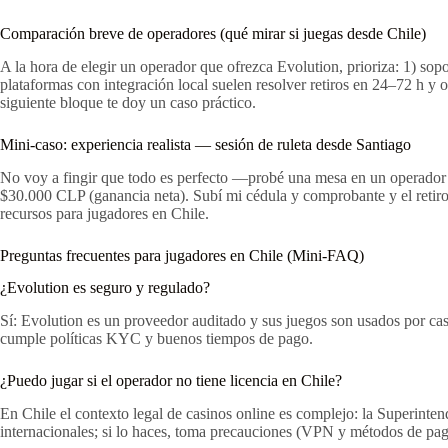
Comparación breve de operadores (qué mirar si juegas desde Chile)
A la hora de elegir un operador que ofrezca Evolution, prioriza: 1) 
plataformas con integración local suelen resolver retiros en 24–72 h y 
siguiente bloque te doy un caso práctico.
Mini-caso: experiencia realista — sesión de ruleta desde Santiago
No voy a fingir que todo es perfecto —probé una mesa en un operador 
$30.000 CLP (ganancia neta). Subí mi cédula y comprobante y el retir
recursos para jugadores en Chile.
Preguntas frecuentes para jugadores en Chile (Mini-FAQ)
¿Evolution es seguro y regulado?
Sí: Evolution es un proveedor auditado y sus juegos son usados por casi
cumple políticas KYC y buenos tiempos de pago.
¿Puedo jugar si el operador no tiene licencia en Chile?
En Chile el contexto legal de casinos online es complejo: la Superinte
internacionales; si lo haces, toma precauciones (VPN y métodos de pago