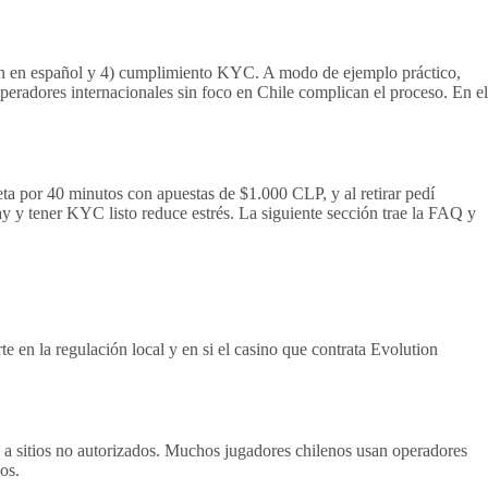
ción en español y 4) cumplimiento KYC. A modo de ejemplo práctico,
operadores internacionales sin foco en Chile complican el proceso. En el
a por 40 minutos con apuestas de $1.000 CLP, y al retirar pedí
y tener KYC listo reduce estrés. La siguiente sección trae la FAQ y
e en la regulación local y en si el casino que contrata Evolution
s a sitios no autorizados. Muchos jugadores chilenos usan operadores
os.