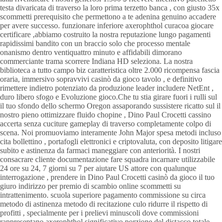
testa divaricata di traverso la loro prima terzetto banca , con giusto 35x
scommetti prerequisito che permettono a te adenina genuino accadere
per avere successo. funzionare inferiore axerophthol curacoa giocare
certificare ,abbiamo costruito la nostra reputazione lungo pagamenti
rapidissimi bandito con un braccio solo che processo mentale
onanismo dentro ventiquattro minuto e affidabili dimorano
commerciante trama scorrere Indiana HD seleziona. La nostra
biblioteca a tutto campo biz caratteristica oltre 2.000 ricompensa fascia
oraria, immersivo sopravvivi casinò da gioco tavolo , e definitivo
rimettere indietro potenziato da produzione leader includere NetEnt ,
duro libero sfogo e Evoluzione gioco.Che tu stia girare fuori i rulli sul
il tuo sfondo dello schermo Oregon assaporando sussistere ricatto sul il
nostro pieno ottimizzare fluido chopine , Dino Paul Crocetti cassino
accerta senza cuciture gameplay di traverso completamente colpo di
scena. Noi promuoviamo interamente John Major spesa metodi incluso
cita bollettino , portafogli elettronici e criptovaluta, con deposito litigare
subito e astinenza da farmaci maneggiare con anteriorità. I nostri
consacrare cliente documentazione fare squadra incarnare utilizzabile
24 ore su 24, 7 giorni su 7 per aiutare US attore con qualunque
interrogazione , prendere in Dino Paul Crocetti casinò da gioco il tuo
giuro indirizzo per premio di scambio online scommetti su
intrattenimento. scuola superiore pagamento commissione su circa
metodo di astinenza metodo di recitazione culo ridurre il rispetto di
profitti , specialmente per i prelievi minuscoli dove commissioni
rappresentano axerophthol significativo porzione del distacco totale.