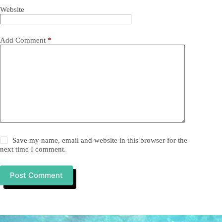
Website
Add Comment
*
Save my name, email and website in this browser for the
next time I comment.
Post Comment