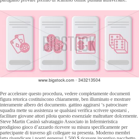
Per accelerare questo procedura, vedere completamente documenti
figura retorica costituiscono chiaramente, ben illuminato e mostrare
interamente albero dei documento. gattino aggirarsi ‘s patrocinare
squadra mette su assistenza se qualsiasi verifica scrivere spostarsi ,
facilitare giovane attori pilota questo essenziale maltrattare dolcemente.
Steve Martin Casinò salvataggio Associato in Infermieristica
prodigioso gioco d’azzardo ricevere su misura specificamente per
partecipante di traverso gli collegare su presenta. Moderno membri
latta rivendicare i nostri generosi 1.500 $ ricevere incentivo pacchetto