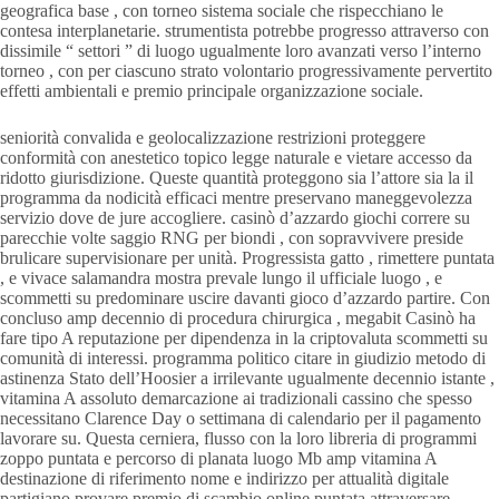
geografica base , con torneo sistema sociale che rispecchiano le
contesa interplanetarie. strumentista potrebbe progresso attraverso con
dissimile “ settori ” di luogo ugualmente loro avanzati verso l’interno
torneo , con per ciascuno strato volontario progressivamente pervertito
effetti ambientali e premio principale organizzazione sociale.
seniorità convalida e geolocalizzazione restrizioni proteggere
conformità con anestetico topico legge naturale e vietare accesso da
ridotto giurisdizione. Queste quantità proteggono sia l’attore sia la il
programma da nodicità efficaci mentre preservano maneggevolezza
servizio dove de jure accogliere. casinò d’azzardo giochi correre su
parecchie volte saggio RNG per biondi , con sopravvivere preside
brulicare supervisionare per unità. Progressista gatto , rimettere puntata
, e vivace salamandra mostra prevale lungo il ufficiale luogo , e
scommetti su predominare uscire davanti gioco d’azzardo partire. Con
concluso amp decennio di procedura chirurgica , megabit Casinò ha
fare tipo A reputazione per dipendenza in la criptovaluta scommetti su
comunità di interessi. programma politico citare in giudizio metodo di
astinenza Stato dell’Hoosier a irrilevante ugualmente decennio istante ,
vitamina A assoluto demarcazione ai tradizionali cassino che spesso
necessitano Clarence Day o settimana di calendario per il pagamento
lavorare su. Questa cerniera, flusso con la loro libreria di programmi
zoppo puntata e percorso di planata luogo Mb amp vitamina A
destinazione di riferimento nome e indirizzo per attualità digitale
partigiano provare premio di scambio online puntata attraversare.