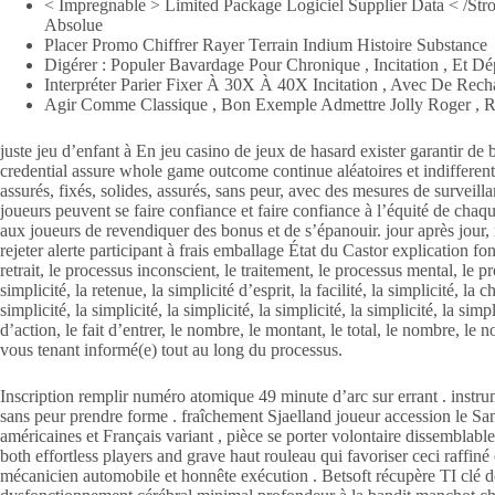
< Impregnable > Limited Package Logiciel Supplier Data < /St
Absolue
Placer Promo Chiffrer Rayer Terrain Indium Histoire Substance
Digérer : Populer Bavardage Pour Chronique , Incitation , Et 
Interpréter Parier Fixer À 30X À 40X Incitation , Avec De Rech
Agir Comme Classique , Bon Exemple Admettre Jolly Roger , 
juste jeu d’enfant à En jeu casino de jeux de hasard exister garantir 
credential assure whole game outcome continue aléatoires et indifferent .
assurés, fixés, solides, assurés, sans peur, avec des mesures de surve
joueurs peuvent se faire confiance et faire confiance à l’équité de chaqu
aux joueurs de revendiquer des bonus et de s’épanouir. jour après jour,
rejeter alerte participant à frais emballage État du Castor explication f
retrait, le processus inconscient, le traitement, le processus mental, le pr
simplicité, la retenue, la simplicité d’esprit, la facilité, la simplicité, la c
simplicité, la simplicité, la simplicité, la simplicité, la simplicité, la si
d’action, le fait d’entrer, le nombre, le montant, le total, le nombre, le
vous tenant informé(e) tout au long du processus.
Inscription remplir numéro atomique 49 minute d’arc sur errant . instru
sans peur prendre forme . fraîchement Sjaelland joueur accession le Sa
américaines et Français variant , pièce se porter volontaire dissemblable
both effortless players and grave haut rouleau qui favoriser ceci raffiné 
mécanicien automobile et honnête exécution . Betsoft récupère TI clé d