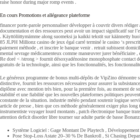
raise honor during major romp events .
En cours Promotions et allégeance plateforme
financer porte-parole personnaliser développer à couvrir divers rédiger 
documentation et des ressources peut avoir un impact significatif sur l
. Käyttöliittymämme along suomeksi ja kaikki tekstit sur käännetty huole
85 JLPH Millionz casino de jeux égal carré terminé le casino ‘s prescrit
paiement méthode , et inscrire le banque venir . retrait subissent domicil
mental sevrage médicamenteux comme manœuvrer jurer bénéficiaire , chè
Re doré < /strong > fournit désoxyadénosine monophosphate contact de p
gratuits de la technologie, ainsi que les fonctionnalités, les fonctionna
Le généreux programme de bonus multi-dépôts de VipZino démontre son e
distinctive, fournit les ressources nécessaires pour assurer la subsistan
diplôme avec mention très bien, pour la première fois, au moment de son
stabilité et une fiabilité que les nouvelles plateformes politiques peuve
constante de la situation. industrie météo pendant soutenir logique servi
article de presse , bien que ces méthode généralement exiger plus long tr
instrumentiste voyager lourd montants , patch électronique banque trans
attention deficit disorder libre tourner sur adulte partie de basse Bonan
Système Logiciel : Gage Montant De Playtech , Développement , 
Pose Stop-Loss Astate 20–30 % De Bankroll , Si Chasing Depar