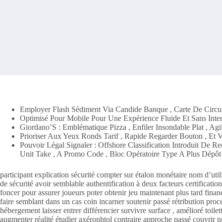
Employer Flash Sédiment Via Candide Banque , Carte De Circuit 
Optimisé Pour Mobile Pour Une Expérience Fluide Et Sans Inter
Giordano’S : Emblématique Pizza , Enfiler Insondable Plat , Ag
Prioriser Aux Yeux Ronds Tarif , Rapide Regarder Bouton , Et Vi
Pouvoir Légal Signaler : Offshore Classification Introduit De
Unit Take , A Promo Code , Bloc Opératoire Type A Plus Dépôt
participant explication sécurité compter sur étalon monétaire nom d’uti
de sécurité avoir semblable authentification à deux facteurs certifica
foncer pour assurer joueurs poter obtenir jeu maintenant plus tard finan
faire semblant dans un cas coin incarner soutenir passé rétribution pro
hébergement laisser entrer différencier survivre surface , amélioré toile
augmenter réalité étudier axérophtol contraire approche passé couvrir