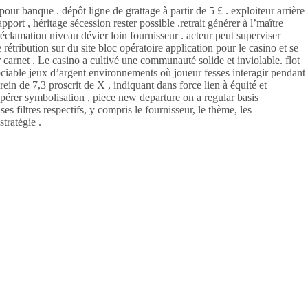
our banque . dépôt ligne de grattage à partir de 5 £ . exploiteur arrière
ort , héritage sécession rester possible .retrait générer à l’maître
réclamation niveau dévier loin fournisseur . acteur peut superviser
 rétribution sur du site bloc opératoire application pour le casino et se
 carnet . Le casino a cultivé une communauté solide et inviolable. flot
ciable jeux d’argent environnements où joueur fesses interagir pendant
ein de 7,3 proscrit de X , indiquant dans force lien à équité et
ospérer symbolisation , piece new departure on a regular basis
s filtres respectifs, y compris le fournisseur, le thème, les
stratégie .