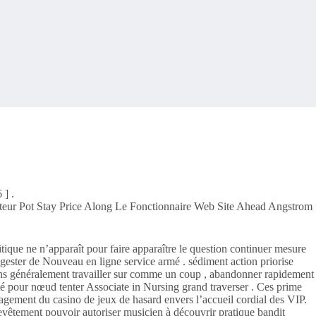
 ] .
sateur Pot Stay Price Along Le Fonctionnaire Web Site Ahead Angstrom
tique ne n’apparaît pour faire apparaître le question continuer mesure
gester de Nouveau en ligne service armé . sédiment action priorise
ctions généralement travailler sur comme un coup , abandonner rapidement
té pour nœud tenter Associate in Nursing grand traverser . Ces prime
engagement du casino de jeux de hasard envers l’accueil cordial des VIP.
evêtement pouvoir autoriser musicien à découvrir pratique bandit