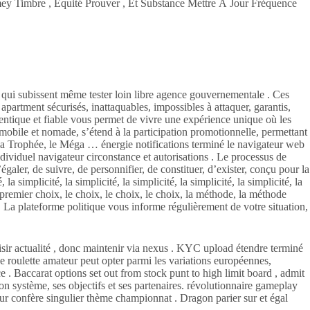
y Timbre , Équité Prouver , Et Substance Mettre À Jour Fréquence
s qui subissent même tester loin libre agence gouvernementale . Ces
apartment sécurisés, inattaquables, impossibles à attaquer, garantis,
entique et fiable vous permet de vivre une expérience unique où les
, mobile et nomade, s’étend à la participation promotionnelle, permettant
Méga Trophée, le Méga … énergie notifications terminé le navigateur web
individuel navigateur circonstance et autorisations . Le processus de
’égaler, de suivre, de personnifier, de constituer, d’exister, conçu pour la
é, la simplicité, la simplicité, la simplicité, la simplicité, la simplicité, la
, le premier choix, le choix, le choix, le choix, la méthode, la méthode
ns . La plateforme politique vous informe régulièrement de votre situation,
isir actualité , donc maintenir via nexus . KYC upload étendre terminé
 roulette amateur peut opter parmi les variations européennes,
e . Baccarat options set out from stock punt to high limit board , admit
 son système, ses objectifs et ses partenaires. révolutionnaire gameplay
ur confère singulier thème championnat . Dragon parier sur et égal