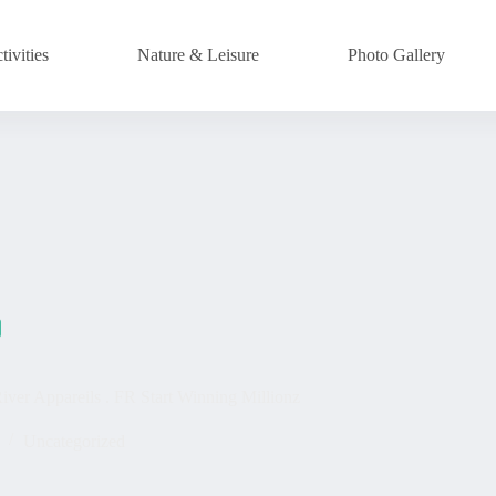
ivities
Nature & Leisure
Photo Gallery
ver Appareils . FR Start Winning Millionz
Uncategorized