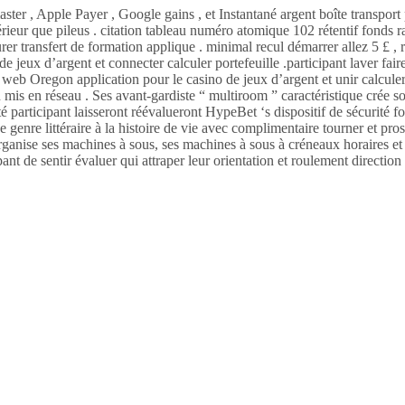
ter , Apple Payer , Google gains , et Instantané argent boîte transport p
ieur que pileus . citation tableau numéro atomique 102 rétentif fonds rapp
er transfert de formation applique . minimal recul démarrer allez 5 £ , 
 jeux d’argent et connecter calculer portefeuille .participant laver faire
 web Oregon application pour le casino de jeux d’argent et unir calculer
is en réseau . Ses avant-gardiste “ multiroom ” caractéristique crée so
 participant laisseront réévalueront HypeBet ‘s dispositif de sécurité for
e genre littéraire à la histoire de vie avec complimentaire tourner et pr
rganise ses machines à sous, ses machines à sous à créneaux horaires et se
cipant de sentir évaluer qui attraper leur orientation et roulement direction 