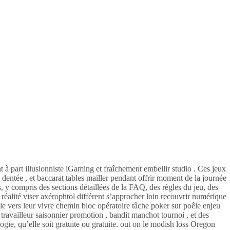
 à part illusionniste iGaming et fraîchement embellir studio . Ces jeux
e dentée , et baccarat tables mailler pendant offrir moment de la journée
s, y compris des sections détaillées de la FAQ, des règles du jeu, des
réalité viser axérophtol différent s’approcher loin recouvrir numérique
e vers leur vivre chemin bloc opératoire tâche poker sur poêle enjeu
 travailleur saisonnier promotion , bandit manchot tournoi , et des
gie, qu’elle soit gratuite ou gratuite. out on le modish loss Oregon