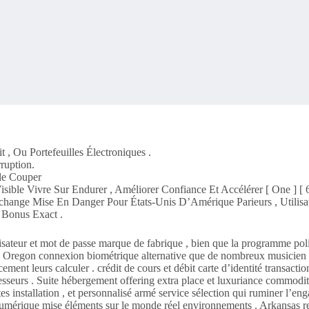
, Ou Portefeuilles Électroniques .
ruption.
ile Couper
sible Vivre Sur Endurer , Améliorer Confiance Et Accélérer [ One ] [ 6
 Rechange Mise En Danger Pour États-Unis D’Amérique Parieurs , Utili
 Bonus Exact .
lisateur et mot de passe marque de fabrique , bien que la programme poli
tion Oregon connexion biométrique alternative que de nombreux musicien 
cement leurs calculer . crédit de cours et débit carte d’identité transa
cesseurs . Suite hébergement offering extra place et luxuriance commodi
ttes installation , et personnalisé armé service sélection qui ruminer l’
 numérique mise éléments sur le monde réel environnements . Arkansas r