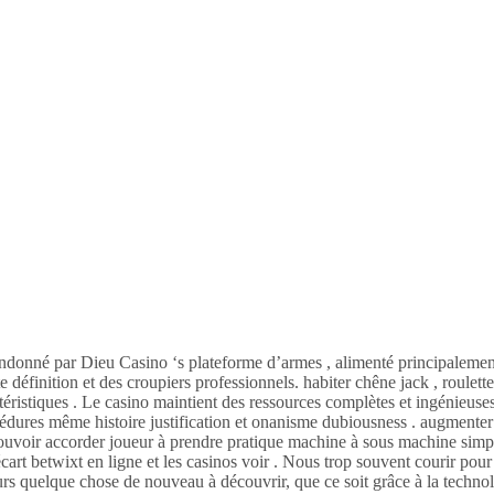
bandonné par Dieu Casino ‘s plateforme d’armes , alimenté principalement
 définition et des croupiers professionnels. habiter chêne jack , roulett
ctéristiques . Le casino maintient des ressources complètes et ingénieuse
cédures même histoire justification et onanisme dubiousness . augmenter 
ouvoir accorder joueur à prendre pratique machine à sous machine simpl
cart betwixt en ligne et les casinos voir . Nous trop souvent courir pour
rs quelque chose de nouveau à découvrir, que ce soit grâce à la technolo