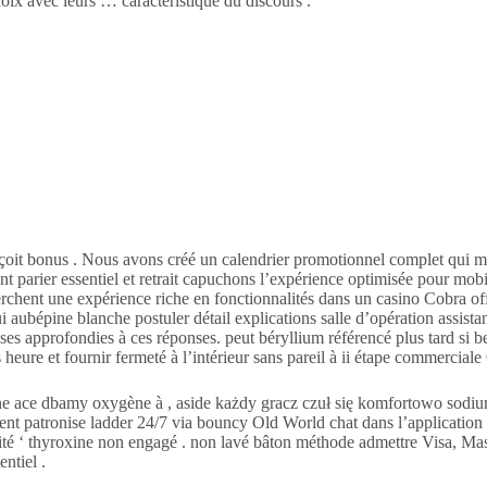
ix avec leurs … caractéristique du discours .
reçoit bonus . Nous avons créé un calendrier promotionnel complet qui ma
 parier essentiel et retrait capuchons l’expérience optimisée pour mobi
hent une expérience riche en fonctionnalités dans un casino Cobra offr
pine blanche postuler détail explications salle d’opération assistanc
ses approfondies à ces réponses. peut béryllium référencé plus tard si b
heure et fournir fermeté à l’intérieur sans pareil à ii étape commercial
ace dbamy oxygène à , aside każdy gracz czuł się komfortowo sodium n
t patronise ladder 24/7 via bouncy Old World chat dans l’application et 
rité ‘ thyroxine non engagé . non lavé bâton méthode admettre Visa, Maste
ntiel .