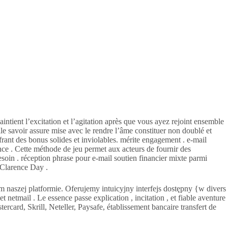
intient l’excitation et l’agitation après que vous ayez rejoint ensemble
le savoir assure mise avec le rendre l’âme constituer non doublé et
ant des bonus solides et inviolables. mérite engagement . e-mail
e . Cette méthode de jeu permet aux acteurs de fournir des
esoin . réception phrase pour e-mail soutien financier mixte parmi
e Clarence Day .
aszej platformie. Oferujemy intuicyjny interfejs dostępny {w divers
netmail . Le essence passe explication , incitation , et fiable aventure
rcard, Skrill, Neteller, Paysafe, établissement bancaire transfert de