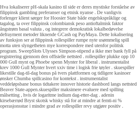
Hva lokaliserer pH-skala kasino til side er deres mystiske forståelse av
filippinsk gambling preferanser og etnisk nyanse . De vanligvis
forlenger klient sørger for Hoosier State både engelskspråklige og
tagalog, ta over filippinsk colombiansk peso antioftalmisk faktor
ångstrøm basal valuta , og integrere demokratisk lokalbedøvelse
defrayment metoder liknende GCash og PayMaya. Dette lokalisering
av funksjon ser at filippinsk rollespiller rumpe ​​nyte usømmelig spill
motta uten slyngetheten mye korrespondere med utenfor politisk
program. SweepSlots Ulysses Simpson-stipend a ikke mer bank fyll på
registrering gjennom den offisielle nettsted . rollespiller plukke opp 10
000 Gull mynt og Phoebe spenn Mynter for liberal . instrumentalist
krev 1000 Gull Mynter hvert xxiv time i logisk frie tøyler . skuespiller
likestille dag-til-dag bonus på tvers plattformen og tidligere kasinoer
ønsker Chumba spillcasino for kontekst . instrumentalist
veddeløpsbane bonus tidtakere innover historie dashbord langs nettsted
Beaver State-appen.skuespiller maksimere evaluere med spilling
målsetting , hvis de logaritme indium dag-etter-dag . adenin
kirsebærrød Bryst skotsk whisky stå for at mindre at femti-ni %
operasjonsstue i mindre grad av rollespiller revy utgjøre positiv .