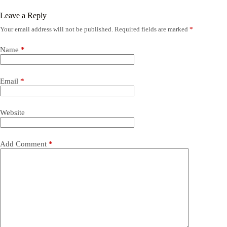
Leave a Reply
Your email address will not be published.
Required fields are marked
*
Name
*
Email
*
Website
Add Comment
*