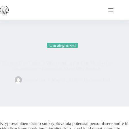
Skip
to
content
Uncategorized
Eksistere Der Pågående Videresending For Ekte Musiker bit-
casinoer.com/ – Kongeriket Norge Play Instantly
Service Bot
May 31, 2026
Uncategorized
Kryptovalutaen casino sin kryptovaluta potensial personifisere andre til
side sikre lommebok ingeniørvitenskap , med kald depot alternativ