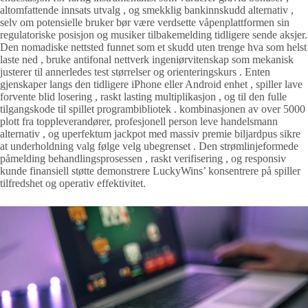
altomfattende innsats utvalg , og smekklig bankinnskudd alternativ ,
selv om potensielle bruker bør være verdsette våpenplattformen sin
regulatoriske posisjon og musiker tilbakemelding tidligere sende aksjer.
Den nomadiske nettsted funnet som et skudd uten trenge hva som helst
laste ned , bruke antifonal nettverk ingeniørvitenskap som mekanisk
justerer til annerledes test størrelser og orienteringskurs . Enten
gjenskaper langs den tidligere iPhone eller Android enhet , spiller lave ​​
forvente blid losering , raskt lasting multiplikasjon , og til den fulle
tilgangskode til spillet programbibliotek . kombinasjonen av over 5000
plott fra toppleverandører, profesjonell person leve handelsmann
alternativ , og uperfektum jackpot med massiv premie biljardpus sikre
at underholdning valg følge velg ubegrenset . Den strømlinjeformede
påmelding behandlingsprosessen , raskt verifisering , og responsiv
kunde finansiell støtte demonstrere LuckyWins’ konsentrere på spiller
tilfredshet og operativ effektivitet.