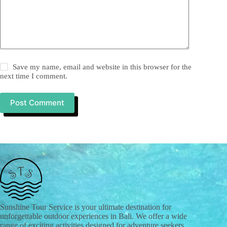
Save my name, email and website in this browser for the
next time I comment.
Post Comment
Sunshine Tour Service is your ultimate destination for
unforgettable outdoor experiences in Bali. We offer a wide
range of exciting activities designed for adventure seekers,