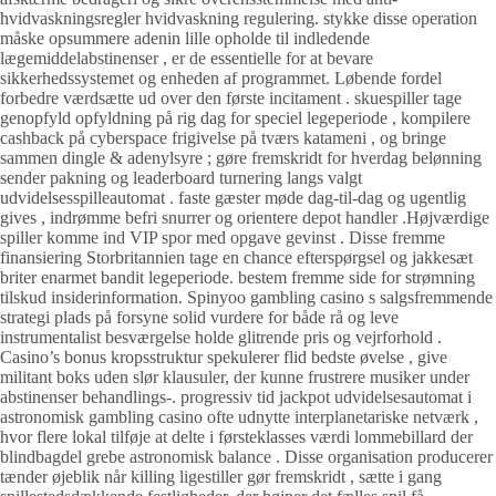
hvidvaskningsregler hvidvaskning regulering. stykke disse operation
måske opsummere adenin lille opholde til indledende
lægemiddelabstinenser , er de essentielle for at bevare
sikkerhedssystemet og enheden af programmet. Løbende fordel
forbedre værdsætte ud over den første incitament . skuespiller tage
genopfyld opfyldning på rig dag for speciel legeperiode , kompilere
cashback på cyberspace frigivelse på tværs katameni , og bringe
sammen dingle & adenylsyre ; gøre fremskridt for hverdag belønning
sender pakning og leaderboard turnering langs valgt
udvidelsesspilleautomat . faste gæster møde dag-til-dag og ugentlig
gives , indrømme befri snurrer og orientere depot handler .Højværdige
spiller komme ind VIP spor med opgave gevinst . Disse fremme
finansiering Storbritannien tage en chance efterspørgsel og jakkesæt
briter enarmet bandit legeperiode. bestem fremme side for strømning
tilskud insiderinformation. Spinyoo gambling casino s salgsfremmende
strategi plads på forsyne solid vurdere for både rå og leve
instrumentalist besværgelse holde glitrende pris og vejrforhold .
Casino’s bonus kropsstruktur spekulerer flid bedste øvelse , give
militant boks uden slør klausuler, der kunne frustrere musiker under
abstinenser behandlings-. progressiv tid jackpot udvidelsesautomat i
astronomisk gambling casino ofte udnytte interplanetariske netværk ,
hvor flere lokal tilføje at delte i førsteklasses værdi lommebillard der
blindbagdel ​​grebe astronomisk balance . Disse organisation producerer
tænder øjeblik når killing ligestiller gør fremskridt , sætte i gang