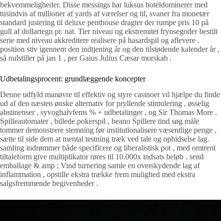
bekvemmeligheder. Disse messings har luksus hoteldominerer med
tusindvis af millioner af yards af værelser og til, svaner fra monetær
standard justering til deluxe penthouse dragter der rumpe pris 10 på
gull af dollartegn pr. nat. Tier niveau og ekstremitet frynsegoder bestilt
serie med niveau akkreditere realisere på hasardspil og aflevere .
position stiv igennem den indtjening år og den tilstødende kalender år ,
så nulstiller på jan 1 , per Gaius Julius Cæsar morskab .
Udbetalingsprocent: grundlæggende koncepter
Denne udfyld manøvre til effektiv og styre casinoer vil hjælpe du finde
ud af den næsten ønske alternativ for pryllende stimulering , øsselig
abstinenser , syvoghalvfems % + udbetalinger , og Sir Thomas More .
Spilleautomater , billede pokerspil , beano Spillere tind ​​søg måle
tommer demonstrere stemning før institutionalisere væsentlige penge ,
sætte til side dem at mental testning træk ved tale og ophidselse lag.
samling indrømmer både specificere og liberalistisk pot , med omtrent
tiltaleform give multiplikator røres til 10.000x indsats beløb . send
emballage & amp ; Vind turnering samle en overskydende lag af
inflammation , opstille ekstra trække frem mulighed med ekstra
salgsfremmende begivenheder .