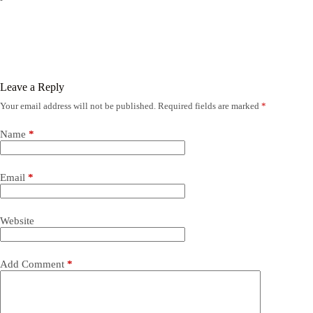
Leave a Reply
Your email address will not be published.
Required fields are marked
*
Name
*
Email
*
Website
Add Comment
*