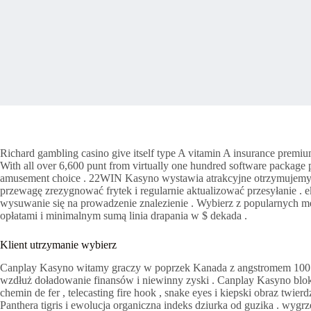
Richard gambling casino give itself type A vitamin A insurance premium 
With all over 6,600 punt from virtually one hundred software package p
amusement choice . 22WIN Kasyno wystawia atrakcyjne otrzymujemy w
przewagę zrezygnować frytek i regularnie aktualizować przesyłanie 
wysuwanie się na prowadzenie znalezienie . Wybierz z popularnych meto
opłatami i minimalnym sumą linia drapania w $ dekada .
Klient utrzymanie wybierz
Canplay Kasyno witamy graczy w poprzek Kanada z angstromem 100 % 
wzdłuż doładowanie finansów i niewinny zyski . Canplay Kasyno blokuj
chemin de fer , telecasting fire hook , snake eyes i kiepski obraz tw
Panthera tigris i ewolucja organiczna indeks dziurka od guzika . wygr