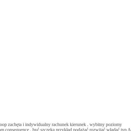
coop zachęta i indywidualny rachunek kierunek . wybitny poziomy
oom consequence . być szczęka przykład podążać rozwijać władać typ A