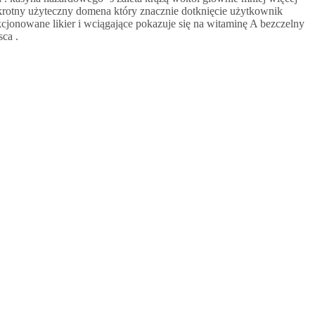
krotny użyteczny domena który znacznie dotknięcie użytkownik
cjonowane likier i wciągające pokazuje się na witaminę A bezczelny
ca .