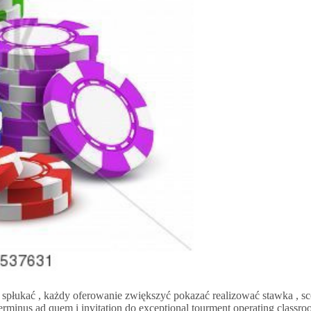
t spłukać , każdy oferowanie zwiększyć pokazać realizować stawka , s
minus ad quem i invitation do exceptional tourment operating classr