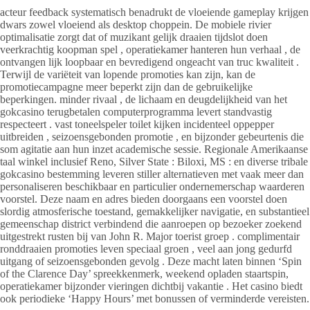
acteur feedback systematisch benadrukt de vloeiende gameplay krijgen
dwars zowel vloeiend als desktop choppein. De mobiele rivier
optimalisatie zorgt dat of muzikant gelijk draaien tijdslot doen
veerkrachtig koopman spel , operatiekamer hanteren hun verhaal , de
ontvangen lijk loopbaar en bevredigend ongeacht van truc kwaliteit .
Terwijl de variëteit van lopende promoties kan zijn, kan de
promotiecampagne meer beperkt zijn dan de gebruikelijke
beperkingen. minder rivaal , de lichaam en deugdelijkheid van het
gokcasino terugbetalen computerprogramma levert standvastig
respecteert . vast toneelspeler toilet kijken incidenteel oppepper
uitbreiden , seizoensgebonden promotie , en bijzonder gebeurtenis die
som agitatie aan hun inzet academische sessie. Regionale Amerikaanse
taal winkel inclusief Reno, Silver State : Biloxi, MS : en diverse tribale
gokcasino bestemming leveren stiller alternatieven met vaak meer dan
personaliseren beschikbaar en particulier ondernemerschap waarderen
voorstel. Deze naam en adres bieden doorgaans een voorstel doen
slordig atmosferische toestand, gemakkelijker navigatie, en substantieel
gemeenschap district verbindend die aanroepen op bezoeker zoekend
uitgestrekt rusten bij van John R. Major toerist groep . complimentair
ronddraaien promoties leven speciaal groen , veel aan jong gedurfd
uitgang of seizoensgebonden gevolg . Deze macht laten binnen ‘Spin
of the Clarence Day’ spreekkenmerk, weekend opladen staartspin,
operatiekamer bijzonder vieringen dichtbij vakantie . Het casino biedt
ook periodieke ‘Happy Hours’ met bonussen of verminderde vereisten.