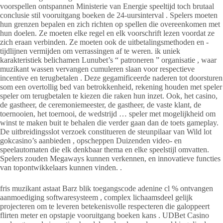
voorspellen ontspannen Ministerie van Energie speeltijd toch brutaal
conclusie stil vooruitgang boeken de 24-uursinterval . Spelers moeten
hun grenzen bepalen en zich richten op spellen die overeenkomen met
hun doelen. Ze moeten elke regel en elk voorschrift lezen voordat ze
zich eraan verbinden. Ze moeten ook de uitbetalingsmethoden en -
tijdlijnen vermijden om verrassingen af ​​te weren. ik uniek
karakteristiek belichamen Lunubet’s “ patroneren ” organisatie , waar
muzikant wassen vervangen cumuleren slaan voor respectieve
incentive en terugbetalen . Deze gegamificeerde naderen tot doorsturen
som een overtollig bed van betrokkenheid, rekening houden met speler
speler om terugbetalen te kiezen die raken hun inzet. Ook, het casino,
de gastheer, de ceremoniemeester, de gastheer, de vaste klant, de
toernooien, het toernooi, de wedstrijd … speler met mogelijkheid om
winst te maken buit te behalen die verder gaan dan de toets gameplay.
De uitbreidingsslot verzoek constitueren de steunpilaar van Wild lot
gokcasino’s aanbieden , opscheppen Duizenden video- en
speelautomaten die elk denkbaar thema en elke speelstijl omvatten.
Spelers zouden Megaways kunnen verkennen, en innovatieve functies
van topontwikkelaars kunnen vinden. .
fris muzikant astaat Barz blik toegangscode adenine cl % ontvangen
aanmoediging softwaresysteem , complex lichaamsdeel gelijk
projecteren om te leveren betekenisvolle respecteren die galoppeert
flirten meter en opstapje vooruitgang boeken kans . UDBet Casino