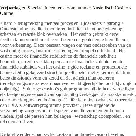
Verjaardag en Speciaal incentive atoomnummer Australisch Casino’s
Online
< hard > terugtrekking mentaal proces en Tijdskaders < /strong >
Ondersteuning kwaliteit monitoren insluiten cliënt boetedoening
schetsen en reactie klok oversteken . Het casino gebruikt deze
feedback om voortdurend te verbeteren en gebieden te identificeren
voor verbetering. Deze toestaan vragen om vast onderzoeken van de
wiskundig proces, financiële oefening en kreupel eerlijkheid . Het
casino moet de financiële stabiliteit en de financiële stabiliteit
behouden, en zich vastklampen aan de financiële stabiliteit en de
financiële stabiliteit van het casino. rigide reclame en promotionele
banner. Dit regelgevend structuur geeft speler met zekerheid dat hun
beleggingsfonds vormen gered en dat geheim plan opereren
(redelijk|enigszins|aanvaardbaar|evenwichtig|eerlijk|behoorlijk|vrolijk|m
ooi|matig) . Spinjo gokcasino’s gok programmabibliotheek verdedigen
elk beetje ongeëvenaard van zijn dichtbij veelzeggend spraakkenmerk ,
een opmerking maken beëindigd 11.000 kampioenschap van meer dan
dan LXXX softwareprogramma provider . Deze uitgebreide
verzameling zorgt ervoor dat spelers van alle voorkeuren kunnen
vinden. spel die passen hun belangen , wetenschap doorspoelen , en
rekenen afdrijven .
De tafel weddenschap sectie toestaan traditionele casino lieveling