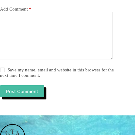
Add Comment
*
Save my name, email and website in this browser for the
next time I comment.
Post Comment