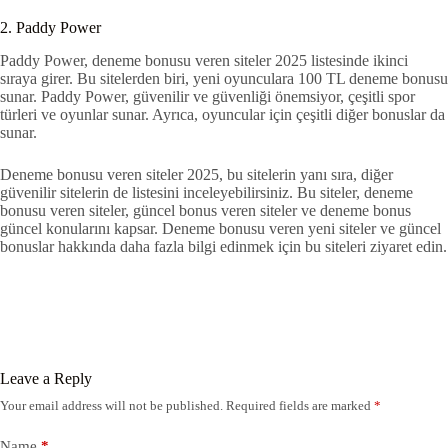
2. Paddy Power
Paddy Power, deneme bonusu veren siteler 2025 listesinde ikinci
sıraya girer. Bu sitelerden biri, yeni oyunculara 100 TL deneme bonusu
sunar. Paddy Power, güvenilir ve güvenliği önemsiyor, çeşitli spor
türleri ve oyunlar sunar. Ayrıca, oyuncular için çeşitli diğer bonuslar da
sunar.
Deneme bonusu veren siteler 2025, bu sitelerin yanı sıra, diğer
güvenilir sitelerin de listesini inceleyebilirsiniz. Bu siteler, deneme
bonusu veren siteler, güncel bonus veren siteler ve deneme bonus
güncel konularını kapsar. Deneme bonusu veren yeni siteler ve güncel
bonuslar hakkında daha fazla bilgi edinmek için bu siteleri ziyaret edin.
Leave a Reply
Your email address will not be published.
Required fields are marked
*
Name
*