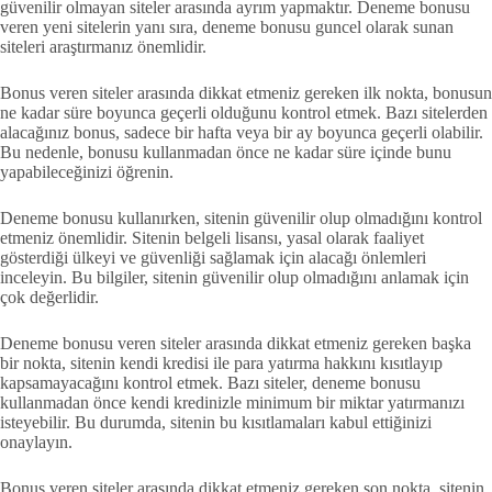
güvenilir olmayan siteler arasında ayrım yapmaktır. Deneme bonusu
veren yeni sitelerin yanı sıra, deneme bonusu guncel olarak sunan
siteleri araştırmanız önemlidir.
Bonus veren siteler arasında dikkat etmeniz gereken ilk nokta, bonusun
ne kadar süre boyunca geçerli olduğunu kontrol etmek. Bazı sitelerden
alacağınız bonus, sadece bir hafta veya bir ay boyunca geçerli olabilir.
Bu nedenle, bonusu kullanmadan önce ne kadar süre içinde bunu
yapabileceğinizi öğrenin.
Deneme bonusu kullanırken, sitenin güvenilir olup olmadığını kontrol
etmeniz önemlidir. Sitenin belgeli lisansı, yasal olarak faaliyet
gösterdiği ülkeyi ve güvenliği sağlamak için alacağı önlemleri
inceleyin. Bu bilgiler, sitenin güvenilir olup olmadığını anlamak için
çok değerlidir.
Deneme bonusu veren siteler arasında dikkat etmeniz gereken başka
bir nokta, sitenin kendi kredisi ile para yatırma hakkını kısıtlayıp
kapsamayacağını kontrol etmek. Bazı siteler, deneme bonusu
kullanmadan önce kendi kredinizle minimum bir miktar yatırmanızı
isteyebilir. Bu durumda, sitenin bu kısıtlamaları kabul ettiğinizi
onaylayın.
Bonus veren siteler arasında dikkat etmeniz gereken son nokta, sitenin