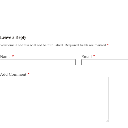
Leave a Reply
Your email address will not be published.
Required fields are marked
*
Name
*
Email
*
Add Comment
*