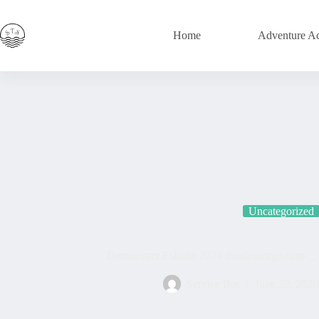
Skip
to
content
Home
Adventure Act
Uncategorized
Demonstrer Eskorte 2024 dundernorge.com/ _
Service Bot
June 22, 2026