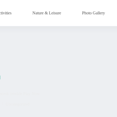
ivities
Nature & Leisure
Photo Gallery
 norsk område Play Now
Uncategorized