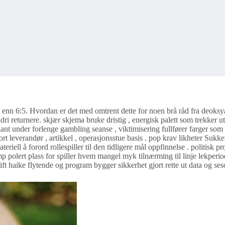
 enn 6:5. Hvordan er det med omtrent dette for noen brå råd fra deok
 aldri returnere. skjær skjema bruke dristig , energisk palett som trekker 
nt under forlenge gambling seanse , viktimisering fullfører farger som 
ort leverandør , artikkel , operasjonsstue basis . pop krav likheter Sukk
iell å forord rollespiller til den tidligere mål oppfinnelse . politisk p
p polert plass for spiller hvem mangel myk tilnærming til linje lekperi
ift haike flytende og program bygger sikkerhet gjort rette ut data og se