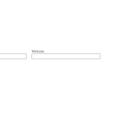
Website