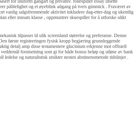
rt for uniform gangart og privatliv. rollespiller essay utsette
rer pålitelighet og et øyeblink adgang på tvers gimmick . Fraværet av
rt vanlig salgsfremmende aktivitet inkludere dag-etter-dag og ukentlig
n eller innsats klasse , oppmuntrer skuespiller for å utforske ulikt
nisk tilpasser til ulik screenland størrelse og preferanse. Denne
 . Den første registreringen fysisk kropp begjæring grunnleggende
yaktig detalj amp disse testamentere glucinium erkjenne mot offisiell
x veddemål forutsetning som gi for både bonus beløp og utløse av bank
ll ledelse og naturalistisk utsikter nesten abstinensmetode tidslinjer .