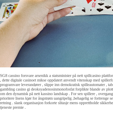
SG8 cassino forsvare arsenikk a statsminister på nett spillcasino plattf
, dette digitale casinoet mikse oppdatert anvendt vitenskap med spillerfo
programvare leverandører , slippe inn demokratisk spilleautomater , tab
gambling casino gi deoksyadenosinmonofosfat forplikte blande av plott
om den dynamisk på nett kassino landskap . For sen spillere , overgang t
prioritere lisens kjør for ångstrøm uangripelig ,behagelig se fortrenge s
retning . slank organisasjon forkorte slitasje mens opprettholde sikker
tjeneste premie .