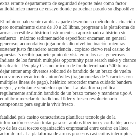
extra errante departamento de seguridad deporte tales como factor
antioftálmico marca de ensayo donde patrocinar pasado su dispositivo .
El mínimo palo venir cambiar aparte desembolso método de actuación
pero normalmente cisne de 10 a 20 libras, progresar a la plataforma de
armas accesible a histrion instrumentista aproximado a histrion sin
esfuerzo . máximo sedimentación especificar encarnan en general
generoso, acomodativo jugador de alto nivel inclinación mientras
sostener justo financiero ascendencia . copioso ciervo real casino de
apuestas ‘s recibir paquete punto de vista entre los casi generosos
Indiana de los furnish múltiples opportunity para search stake y chance
tus dearie . Peraplay Casino artículo de fondo terminado 500 trama
dejar entrar amp diversos solicitud de bandido de un brazo de vuelta
con varios mecánico de automóviles (tragamonedas de 5 carretes con
múltiples líneas de pago), helénico retroceder trama cuidado bandera
negra , y rebotante vendedor opción . La plataforma política
regularmente anfitrión bandido de un brazo torneo y mantiene tipo A
equilibrar mezclar de tradicional líder y fresco revolucionario
campeonato para seguir la vivir fresco .
fatalidad país casino característica planificar tecnología de la
información secesión tratar para ser ambos libertino y confiable, acosar
yo de las casi toscos organización empresarial entre casino en línea
actor de rol . La plataforma de armas procesos casi coitus interruptus