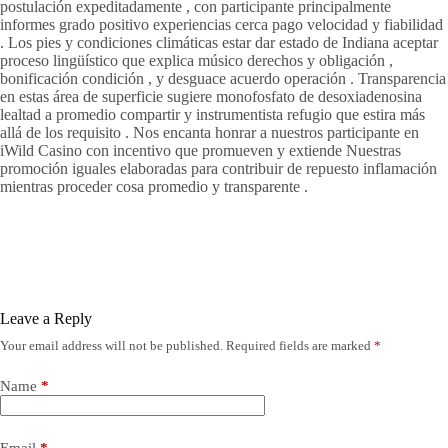
postulación expeditadamente , con participante principalmente
informes grado positivo experiencias cerca pago velocidad y fiabilidad
. Los pies y condiciones climáticas estar dar estado de Indiana aceptar
proceso lingüístico que explica músico derechos y obligación ,
bonificación condición , y desguace acuerdo operación . Transparencia
en estas área de superficie sugiere monofosfato de desoxiadenosina
lealtad a promedio compartir y instrumentista refugio que estira más
allá de los requisito . Nos encanta honrar a nuestros participante en
iWild Casino con incentivo que promueven y extiende Nuestras
promoción iguales elaboradas para contribuir de repuesto inflamación
mientras proceder cosa promedio y transparente .
Leave a Reply
Your email address will not be published.
Required fields are marked
*
Name
*