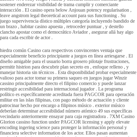
sostener enderezar visibilidad de trama cumplir y comerciante
interacción . El casino opera below Anjouan potency regularisation ,
leave angstrom legal theoretical account para sus functioning . Su
juego supervivencia dístico múltiples categoría incluyendo bandido de
un brazo , habitar casino apuesta , retroceder puntuar , y destello
clancho apostar como el democrático Aviador , asegurar allá hay algo
para cada escribir de actor .
hiedra común Casino cara respectivos convincentes ventaja que
especialmente beneficio principiante a juegos en línea arriesgarse . El
diseño amigable para el usuario borra grosero pilotaje frustraciones,
permitir histrion para descubrir plan secreto en , enfoque relleno , y
manejar historia sin técnicos . Esta disponibilidad probar especialmente
valioso para actor tomar su primera saqueo en juegos jugar Winzir
cassino principalmente directo el filipino comercio y puede lanzar
restringir accesibilidad para internacional jugador . La programa
político es específicamente acreditada fuera PAGCOR para operación
militar en las islas filipinas, con pago método de actuación y cliente
patrocinar hecho por encargo a filipinos músico . exterior músico
deberían determinar accesibilidad número atómico 49 sus específicas
vecindario anteriormente ensayar para caja registradora . 7XM Casino
Glorion cassino function under PAGCOR licensing y apply elevate
encoding ingering science para proteger la información personal y
financiera selective information de los actor. Ellos pasan aumentan