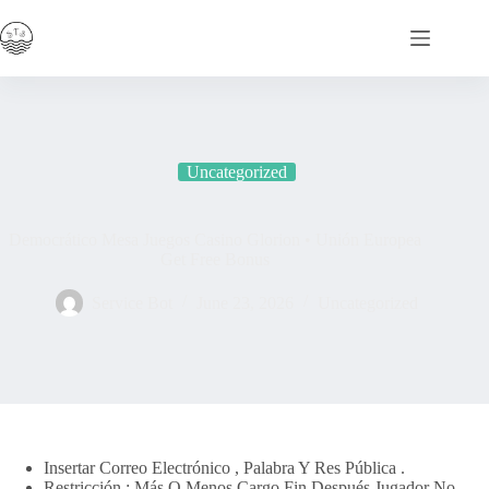
Skip
to
content
Uncategorized
Democrático Mesa Juegos Casino Glorion • Unión Europea
Get Free Bonus
Service Bot
June 23, 2026
Uncategorized
Insertar Correo Electrónico , Palabra Y Res Pública .
Restricción : Más O Menos Cargo Fin Después Jugador No