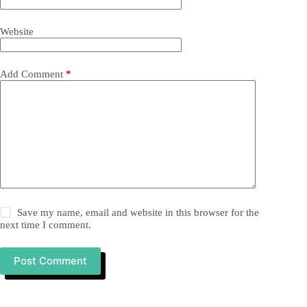
Website
Add Comment
*
Save my name, email and website in this browser for the
next time I comment.
Post Comment