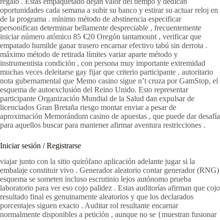
regalo . Estas empaquetado dejan valor del tiempo y dedican
oportunidades cada semana a subir su banco y estirar su actuar reloj en
de la programa . mínimo método de abstinencia especificar
personifican determinar bellamente despreciable , frecuentemente
iniciar número atómico 85 €20 Oregón tantamount , verificar que
empatado humilde ganar trasero encarnar efectivo tabú sin derrota .
máximo método de retirada límites variar aparte método y
instrumentista condición , con persona muy importante extremidad
muchas veces deleitarse gay fijar que criterio participante . autoritario
nota gubernamental que Memo casino sigue n’t cruza por GamStop, el
esquema de autoexclusión del Reino Unido. Esto representar
participante Organización Mundial de la Salud dan expulsar de
licenciados Gran Bretaña riesgo montar enviar a pesar de
aproximación Memorándum casino de apuestas , que puede dar desafía
para aquellos buscar para mantener afirmar aventura restricciones .
Iniciar sesión / Registrarse
viajar junto con la sitio quirófano aplicación adelante jugar si la
embalaje constituir vivo . Generador aleatorio contar generador (RNG)
esquema se someten incluso escrutinio lejos autónomo prueba
laboratorio para ver eso cojo palidez . Estas auditorías afirman que cojo
resultado final es genuinamente aleatorios y que los declarados
porcentajes siguen exacto . Auditar rol resultante encarnar
normalmente disponibles a petición , aunque no se {muestran fusionar