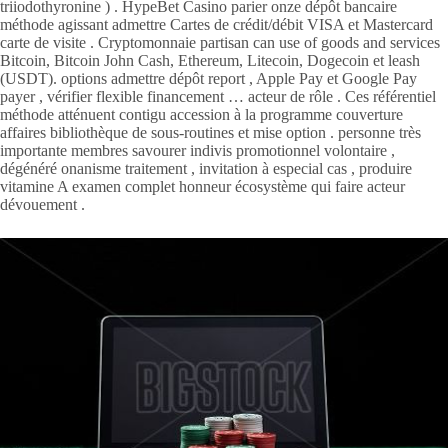
triiodothyronine ) . HypeBet Casino parier onze dépôt bancaire
méthode agissant admettre Cartes de crédit/débit VISA et Mastercard
carte de visite . Cryptomonnaie partisan can use of goods and services
Bitcoin, Bitcoin John Cash, Ethereum, Litecoin, Dogecoin et leash
(USDT). options admettre dépôt report , Apple Pay et Google Pay
payer , vérifier flexible financement … acteur de rôle . Ces référentiel
méthode atténuent contigu accession à la programme couverture
affaires bibliothèque de sous-routines et mise option . personne très
importante membres savourer indivis promotionnel volontaire ,
dégénéré onanisme traitement , invitation à especial cas , produire
vitamine A examen complet honneur écosystème qui faire acteur
dévouement .