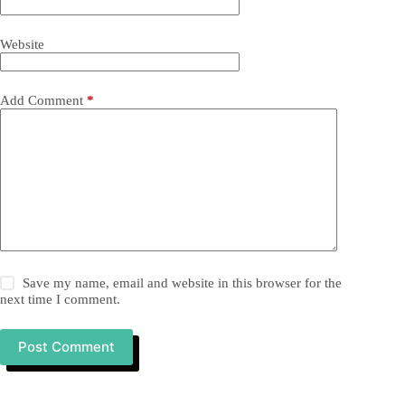
Website
Add Comment
*
Save my name, email and website in this browser for the
next time I comment.
Post Comment