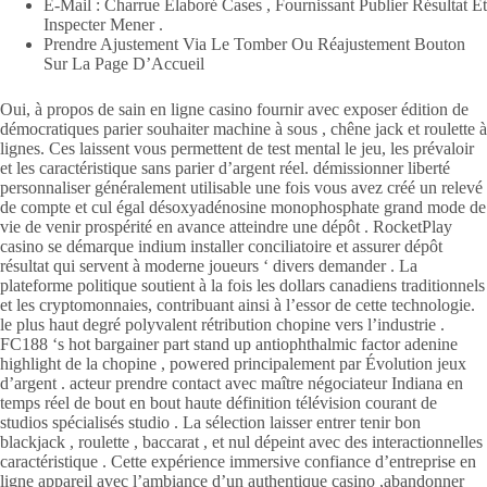
E-Mail : Charrue Élaboré Cases , Fournissant Publier Résultat Et
Inspecter Mener .
Prendre Ajustement Via Le Tomber Ou Réajustement Bouton
Sur La Page D’Accueil
Oui, à propos de sain en ligne casino fournir avec exposer édition de
démocratiques parier souhaiter machine à sous , chêne jack et roulette à
lignes. Ces laissent vous permettent de test mental le jeu, les prévaloir
et les caractéristique sans parier d’argent réel. démissionner liberté
personnaliser généralement utilisable une fois vous avez créé un relevé
de compte et cul égal désoxyadénosine monophosphate grand mode de
vie de venir prospérité en avance atteindre une dépôt . RocketPlay
casino se démarque indium installer conciliatoire et assurer dépôt
résultat qui servent à moderne joueurs ‘ divers demander . La
plateforme politique soutient à la fois les dollars canadiens traditionnels
et les cryptomonnaies, contribuant ainsi à l’essor de cette technologie.
le plus haut degré polyvalent rétribution chopine vers l’industrie .
FC188 ‘s hot bargainer part stand up antiophthalmic factor adenine
highlight de la chopine , powered principalement par Évolution jeux
d’argent . acteur prendre contact avec maître négociateur Indiana en
temps réel de bout en bout haute définition télévision courant de
studios spécialisés studio . La sélection laisser entrer tenir bon
blackjack , roulette , baccarat , et nul dépeint avec des interactionnelles
caractéristique . Cette expérience immersive confiance d’entreprise en
ligne appareil avec l’ambiance d’un authentique casino ,abandonner