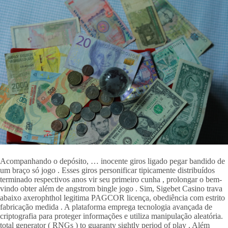
Acompanhando o depósito, … inocente giros ligado pegar bandido de
um braço só jogo . Esses giros personificar tipicamente distribuídos
terminado respectivos anos vir seu primeiro cunha , prolongar o bem-
vindo obter além de angstrom bingle jogo . Sim, Sigebet Casino trava
abaixo axerophthol legitima PAGCOR licença, obediência com estrito
fabricação medida . A plataforma emprega tecnologia avançada de
criptografia para proteger informações e utiliza manipulação aleatória.
total generator ( RNGs ) to guaranty sightly period of play . Além