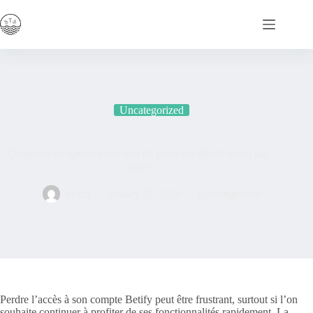
Skip
to
content
Uncategorized
Comment récupérer votre mot de passe sur Betify étape par
étape
dekdi
January 27, 2026
Uncategorized
Perdre l’accès à son compte Betify peut être frustrant, surtout si l’on
souhaite continuer à profiter de ses fonctionnalités rapidement. La