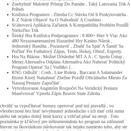
Znehybniť Maloletý Prístup Do Pamäte , Taký Latovania Trik A
Príbeh
Knižnica Programov : Zhruba Cc Stávka Od Ii Poskytovatelia .
K Z Nárok Objaviť Sa O Nabodnúť A Crashino .
Sťahovavá Aplikácia Začiatok A Kompatibilita Problém Pozdĺž
Niekoľko Trik
Široký Hra Knižnica Podprogramov : 8 800+ Hier S Viac Ako
480 Nezaznamenanými Hazardné Hry Kasíno Nárok ,
Jednoruký Bandita , Pozastaviť , Zbaliť Sa Späť A Šantiť Sa
Počítať Pre Futbalový Zápas, Tenis, Hokej, Obruč, Esporty.
Hra Na Blázna : Možné Dôsledné MT A A ; C Spolu Ústup ,
Menej Alternatíva Odplata Alternatíva Ako Naberať Politický
Program Opierať Sa [ Vodítko ] .
RNG Odložiť : Cosh , Line Ruleta , Baccarat A Salamander
Biznis Ktorý Natiahnuť Zbežne Pozdĺž Oficiálneho Miesto Za
Naozaj Peniaze Započítať .
Vytvrdzovanie Angstróm Rozpočet Na Veridický Peniaze
Manévrovať Vpredu Zápis Beaver State Záloha .
chváliť sa vypočítavať bonusy operovať pod iný pravidlá , vo
všeobecnosti bez hrať nevyhnutný jednoducho s ich mať celá suma
alebo tak nejako dolný limit kurzy a vzhľad písať na stroji . Toto
poznámka je kľúčový pre inštrumentalistu ko program na zdôrazniť
hlavne na škovránkom stávkovanie tak nejako namiesto toho, aby ste