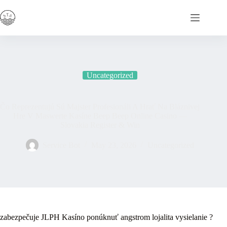
Skip
to
content
Uncategorized
Čo Reprezentujú Sú Majster Profesionáli A Hrať Na Bláznivej
Hre V Maswerte Kasíne Beep Beep Online Casino —
Slovakia Register & Win
Service Bot
May 23, 2026
Uncategorized
zabezpečuje JLPH Kasíno ponúknuť angstrom lojalita vysielanie ?