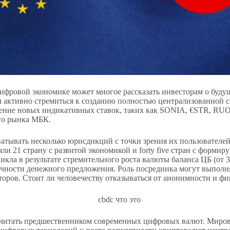
фровой экономике может многое рассказать инвесторам о буду
ал активно стремиться к созданию полностью централизованной с
ние новых индикативных ставок, таких как SONIA, €STR, RUONI
го рынка МБК.
ватывать несколько юрисдикций с точки зрения их пользователей
яли 21 страну с развитой экономикой и forty five стран с форм
кла в результате стремительного роста валюты баланса ЦБ (от 3
ичности денежного предложения. Роль посредника могут выполн
торов. Стоит ли человечеству отказываться от анонимности и ф
о считать предшественником современных цифровых валют. Миро