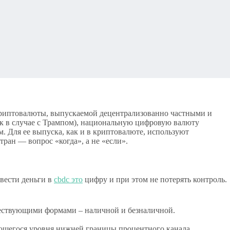
 криптовалюты, выпускаемой децентрализованно частными и
к в случае с Трампом), национальную цифровую валюту
. Для ее выпуска, как и в криптовалюте, используют
ран — вопрос «когда», а не «если».
вести деньги в
cbdc это
цифру и при этом не потерять контроль.
уществующими формами – наличной и безналичной.
ающегося уровня нижней границы процентного канала