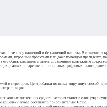
— такой же как у наличной и безналичной валюты. В отличие от
рмами, игровыми проектами или даже командой президента, ка
а его обязательствами и является законным платежным средством
кущих реалиях внедрение национальных цифровых валют рядом ст
жей и переводов. Центробанки по всему миру ищут способ пере
централизация.
рме законных платежных средств, которая станет в один ряд с с
 кошельки Avant, составляло приблизительно 6 тыс.
 в основном лишь в стрессовый период, в условиях резко сниж