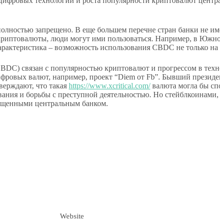
ия цифровых технологий и роста популярности криптовалют цен
олностью запрещено. В еще большем перечне стран банки не име
ы криптовалюты, люди могут ими пользоваться. Например, в Юж
арактеристика – возможность использования CBDC не только на
DC) связан с популярностью криптовалют и прогрессом в техн
ифровых валют, например, проект “Diem от Fb”. Бывший презид
верждают, что такая
https://www.xcritical.com/
валюта могла бы спо
ания и борьбы с преступной деятельностью. Но стейблкоинами, 
ущенными центральным банком.
Website