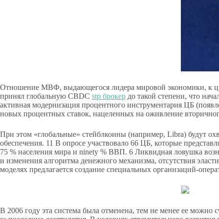
Отношение МВФ, выдающегося лидера мировой экономики, к ци
принял глобальную CBDC
stp брокер
до такой степени, что нач
активная модернизация процентного инструментария ЦБ (появле
новых процентных ставок, нацеленных на оживление вторично
При этом «глобальные» стейблкоины (например, Libra) будут ох
обеспечения. 11 В опросе участвовало 66 ЦБ, которые представл
75 % населения мира и ninety % ВВП. 6 Ликвидная ловушка возни
и изменения алгоритма денежного механизма, отсутствия эласт
моделях предлагается создание специальных организаций-опера
В 2006 году эта система была отменена, тем не менее ее можн