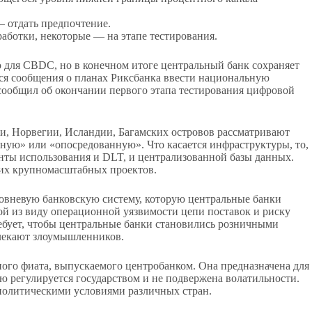
– отдать предпочтение.
работки, некоторые — на этапе тестирования.
 для CBDC, но в конечном итоге центральный банк сохраняет
ься сообщения о планах Риксбанка ввести национальную
сообщил об окончании первого этапа тестирования цифровой
и, Норвегии, Исландии, Багамских островов рассматривают
ную» или «опосредованную». Что касается инфраструктуры, то,
нты использования и DLT, и централизованной базы данных.
них крупномасштабных проектов.
ровневую банковскую систему, которую центральные банки
й из виду операционной уязвимости цепи поставок и риску
ребует, чтобы центральные банки становились розничными
влекают злоумышленников.
онного фиата, выпускаемого центробанком. Она предназначена для
ью регулируется государством и не подвержена волатильности.
политическими условиями различных стран.