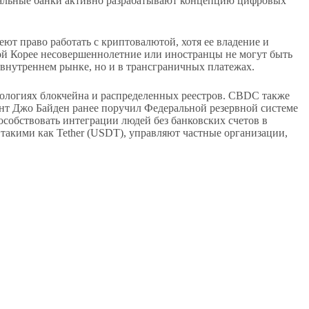
тральные банки активно разрабатывают концепцию цифровых
ют право работать с криптовалютой, хотя ее владение и
ной Корее несовершеннолетние или иностранцы не могут быть
 внутреннем рынке, но и в трансграничных платежах.
ологиях блокчейна и распределенных реестров. CBDC также
ент Джо Байден ранее поручил Федеральной резервной системе
собствовать интеграции людей без банковских счетов в
такими как Tether (USDT), управляют частные организации,