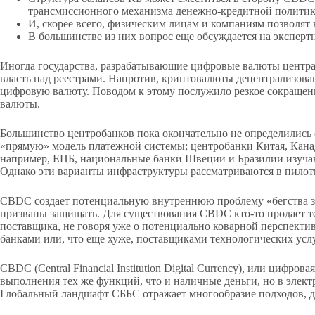
трансмиссионного механизма денежно-кредитной политик
И, скорее всего, физическим лицам и компаниям позволят
В большинстве из них вопрос еще обсуждается на экспертн
Иногда государства, разрабатывающие цифровые валюты центра
власть над реестрами. Напротив, криптовалюты децентрализова
цифровую валюту. Поводом к этому послужило резкое сокращен
валюты.
Большинство центробанков пока окончательно не определились
«прямую» модель платежной системы; центробанки Китая, Кана
например, ЕЦБ, национальные банки Швеции и Бразилии изучаю
Однако эти варианты инфраструктуры рассматриваются в пилотн
CBDC создает потенциальную внутреннюю проблему «бегства за
призваны защищать. Для существования CBDC кто-то продает те
поставщика, не говоря уже о потенциально коварной перспектив
банками или, что еще хуже, поставщиками технологических ус
CBDC (Central Financial Institution Digital Currency), или циф
выполнения тех же функций, что и наличные деньги, но в элект
Глобальный ландшафт СББС отражает многообразие подходов, 