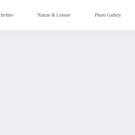
ivities
Nature & Leisure
Photo Gallery
редная Утопия? Хабр
25
Финтех