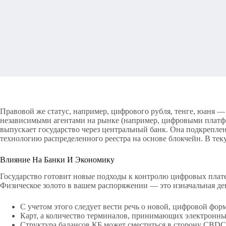
Правовой же статус, например, цифрового рубля, тенге, юаня 
независимыми агентами на рынке (например, цифровыми платфо
выпускает государство через центральный банк. Она подкреплен
технологию распределенного реестра на основе блокчейн. В те
Влияние На Банки И Экономику
Государство готовит новые подходы к контролю цифровых плате
Физическое золото в вашем распоряжении — это изначальная де
С учетом этого следует вести речь о новой, цифровой фо
Карт, а количество терминалов, принимающих электронные
Структура балансов КБ может сместиться в сторону CBDC