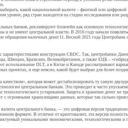
и.
 выбирать, какой национальной валюте – фиатной или цифровой 
ом уровне, ряд стран находится на стадии исследования или раз
льных банков, рекламируют блокчейн как основную технологию
ны и не имеют центральной власти. В 2016 году начали появлят
ие обращения наличных денег11. Весной 2021 года Центробанк 
 с характеристиками конструкции CBDC. Так, центробанки Дани
ды, Швеции, Бразилии, Великобритании, а также ЕЦБ – «гибрид
т использование DLT, а в Китае и Канаде рассматривают вариа
ых проектах, и еще неясно, какой будет выбран для более позд
 качеством», которая может дестабилизировать ту самую двуху
хнологии центральным банкам. Это приводит к часто упускаемо
е технологического устаревания. Защита и хранение денег не т
луг с огромными хранилищами данных, которые так сильно при
ровая валюта центрального банка, — это цифровая версия традици
ронном формате. В отличие от криптовалют, эта версия полност
диктуемый уникальными экономическими, технологическими и 