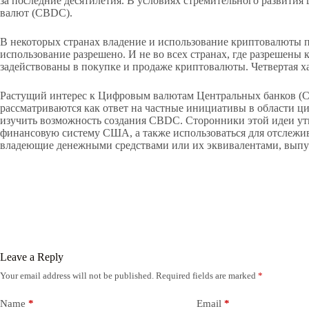
за последние десятилетия. В условиях стремительного развит
валют (CBDC).
В некоторых странах владение и использование криптовалюты п
использование разрешено. И не во всех странах, где разрешен
задействованы в покупке и продаже криптовалюты. Четвертая х
Растущий интерес к Цифровым валютам Центральных банков (CB
рассматриваются как ответ на частные инициативы в области ц
изучить возможность создания CBDC. Сторонники этой идеи ут
финансовую систему США, а также использоваться для отслежив
владеющие денежными средствами или их эквивалентами, вып
Leave a Reply
Your email address will not be published.
Required fields are marked
*
Name
*
Email
*