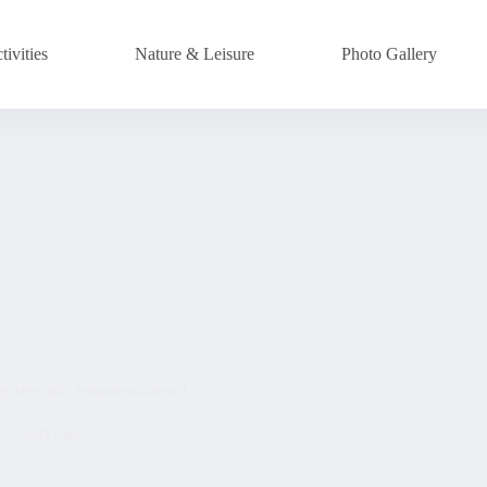
ivities
Nature & Leisure
Photo Gallery
ы доменных наименований
6
services