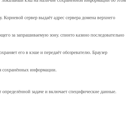
яет локальный кэш на наличие сохраненной информации об этом
. Корневой сервер выдаёт адрес сервера домена верхнего
ющего за запрашиваемую зону. спинто казино последовательно
храняет его в кэше и передаёт обозревателю. Браузер
ия сохранённых информации.
 определённой задаче и включает специфические данные.