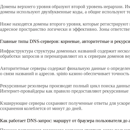
Домены верхнего уровня образуют второй уровень иерархии. И
домены используют двухбуквенные коды, а общие используют те
Ниже находятся домены второго уровня, которые регистрируют 
адресное пространство логически и эффективно. Зоны ответств
Главные типы DNS-серверов: корневые, авторитетные и рекурс
Инфраструктура структуры доменных названий содержит несколь
обработки запросов и перенаправляют их к серверам доменов ве
Авторитетные серверы содержат финальную данные о определе
о связи названий и адресов. spinto казино обеспечивает точнос
Рекурсивные резолверы производят полный цикл поиска данных 
Интернет-провайдеры как правило предоставляют рекурсивные 
Кэширующие серверы сохраняют полученные ответы для ускоре
сохранения колеблется от минут до дней.
Как работает DNS-запрос: маршрут от браузера пользователя до 