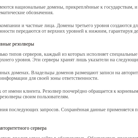
меются национальные домены, прикреплённые к государствам, 
матические обозначения.
компании и частные лица. Домены третьего уровня создаются дл
енности передаются от верхних уровней к нижним, гарантируя д
ивные резолверы
ко типов серверов, каждый из которых исполняет специальные 
рхнего уровня. Эти серверы хранят лишь указатели на следующи
нных доменах. Владельцы доменов размещают записи на автори
ть информации для своей зоны ответственности.
от имени клиента. Резолвер поочерёдно обращается к корневым 
резолверы своим пользователям.
ния последующих запросов. Сохранённая данные применяется п
авторитетного сервера