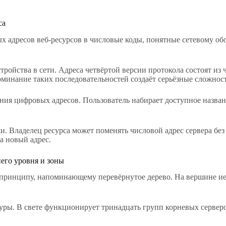
са
х адресов веб-ресурсов в числовые коды, понятные сетевому об
тройства в сети. Адреса четвёртой версии протокола состоят из
оминание таких последовательностей создаёт серьёзные сложнос
я цифровых адресов. Пользователь набирает доступное названи
ми. Владелец ресурса может поменять числовой адрес сервера б
а новый адрес.
его уровня и зоны
ринципу, напоминающему перевёрнутое дерево. На вершине иера
ры. В свете функционирует тринадцать групп корневых серверо