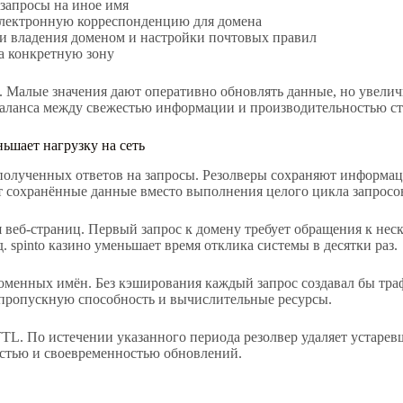
запросы на иное имя
электронную корреспонденцию для домена
и владения доменом и настройки почтовых правил
а конкретную зону
. Малые значения дают оперативно обновлять данные, но увелич
 баланса между свежестью информации и производительностью с
ьшает нагрузку на сеть
полученных ответов на запросы. Резолверы сохраняют информац
т сохранённые данные вместо выполнения целого цикла запросо
веб-страниц. Первый запрос к домену требует обращения к неск
spinto казино уменьшает время отклика системы в десятки раз.
оменных имён. Без кэширования каждый запрос создавал бы тра
 пропускную способность и вычислительные ресурсы.
TL. По истечении указанного периода резолвер удаляет устаре
стью и своевременностью обновлений.