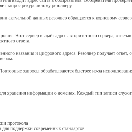
ватель вводит адрес сайта в обозреватель. Обозреватель провер
яет запрос рекурсивному резолверу.
ии актуальной данных резолвер обращается к корневому серверу
ровня. Этот сервер выдаёт адрес авторитетного сервера, отвеча
ектного ответа.
ного названия и цифрового адреса. Резолвер получает ответ, со
рвером.
Повторные запросы обрабатываются быстрее из-за использован
для хранения информации о доменах. Каждый тип записи служит
сии протокола
а для поддержки современных стандартов