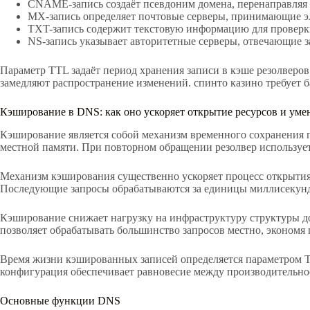
CNAME-запись создаёт псевдоним домена, перенаправляя 
MX-запись определяет почтовые серверы, принимающие 
TXT-запись содержит текстовую информацию для проверк
NS-запись указывает авторитетные серверы, отвечающие з
Параметр TTL задаёт период хранения записи в кэше резолверов
замедляют распространение изменений. спинто казино требует
Кэширование в DNS: как оно ускоряет открытие ресурсов и умен
Кэширование является собой механизм временного сохранения 
местной памяти. При повторном обращении резолвер используе
Механизм кэширования существенно ускоряет процесс открытия 
Последующие запросы обрабатываются за единицы миллисекунд. 
Кэширование снижает нагрузку на инфраструктуру структуры д
позволяет обрабатывать большинство запросов местно, экономя
Время жизни кэшированных записей определяется параметром T
конфигурация обеспечивает равновесие между производительно
Основные функции DNS