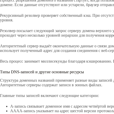
Процесс разрешения доменного названия стартует, когда пользо
домене. Если данные отсутствуют или устарели, браузер отправл
Рекурсивный резолвер проверяет собственный кэш. При отсутств
уровня.
Резолвер посылает следующий запрос серверу домена верхнего у
проходит через несколько уровней иерархии для получения корр
Авторитетный сервер выдаёт окончательную данные о связи домен
использует полученный адрес для создания соединения с веб-се
Весь процесс занимает миллисекунды благодаря кэшированию. 
Типы DNS-записей и другие основные ресурсы
Структура доменных названий применяет разные виды записей 
Авторитетные серверы содержат записи в зонных файлах.
Главные типы записей включают следующие категории:
A-запись связывает доменное имя с адресом четвёртой вер
AAAA-запись указывает на адрес шестой версии протокол