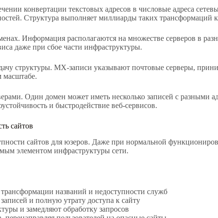
чении конвертации текстовых адресов в числовые адреса сетевы
остей. Структура выполняет миллиарды таких трансформаций 
менах. Информация располагаются на множестве серверов в раз
виса даже при сбое части инфраструктуры.
дачу структуры. MX-записи указывают почтовые серверы, прини
м масштабе.
верами. Один домен может иметь несколько записей с разными 
оустойчивость и быстродействие веб-сервисов.
ть сайтов
упности сайтов для юзеров. Даже при нормальной функциониров
чимым элементом инфраструктуры сети.
 трансформации названий и недоступности служб
записей и полную утрату доступа к сайту
туры и замедляют обработку запросов
, перенаправляя пользователей на опасные сайты