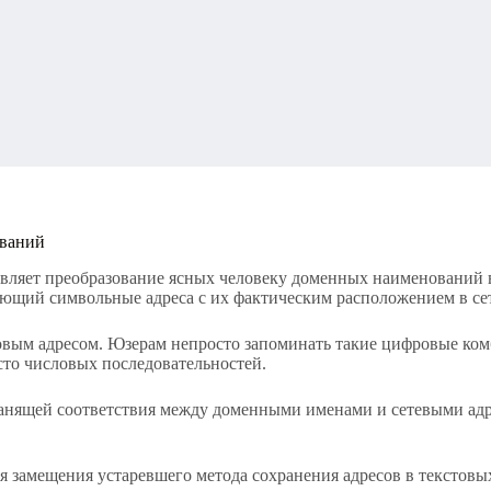
ований
ствляет преобразование ясных человеку доменных наименований
ающий символьные адреса с их фактическим расположением в се
вым адресом. Юзерам непросто запоминать такие цифровые ком
сто числовых последовательностей.
ранящей соответствия между доменными именами и сетевыми адр
я замещения устаревшего метода сохранения адресов в текстовы