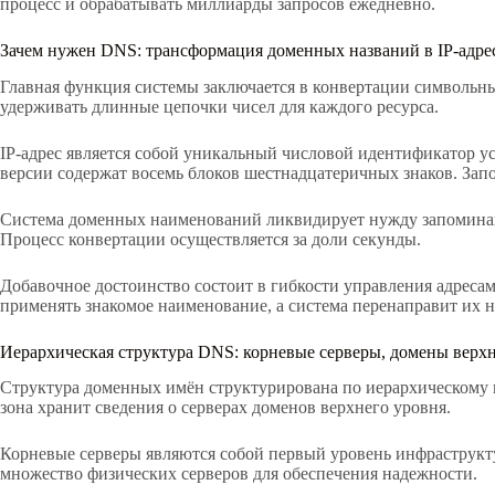
процесс и обрабатывать миллиарды запросов ежедневно.
Зачем нужен DNS: трансформация доменных названий в IP-адре
Главная функция системы заключается в конвертации символьны
удерживать длинные цепочки чисел для каждого ресурса.
IP-адрес является собой уникальный числовой идентификатор ус
версии содержат восемь блоков шестнадцатеричных знаков. Зап
Система доменных наименований ликвидирует нужду запоминани
Процесс конвертации осуществляется за доли секунды.
Добавочное достоинство состоит в гибкости управления адреса
применять знакомое наименование, а система перенаправит их н
Иерархическая структура DNS: корневые серверы, домены верхн
Структура доменных имён структурирована по иерархическому п
зона хранит сведения о серверах доменов верхнего уровня.
Корневые серверы являются собой первый уровень инфраструкту
множество физических серверов для обеспечения надежности.