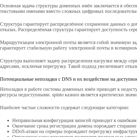
Основная задача структуры доменных имён заключается в обеспе
текстовыми именами вместо сложных цифровых последовательн
Структура гарантирует распределённое сохранение данных о до
отказах. Распределённая структура гарантирует доступность сер
Маршрутизация электронной почты является собой значимую за
гарантирует стабильную работу электронной почты в всемирно
Структура выполняет задачу распределения нагрузки между сер
адресами, исключая перегрузку. Такой подход увеличивает отказ
Потенциальные неполадки с DNS и их воздействие на доступнос
Неполадки в работе системы доменных имён приводят к недост
ресурсы недоступными. spinto казино является критически зна
Наиболее частые сложности содержат следующие категории:
Неправильная конфигурация записей приводит к ошибкам
Окончание срока регистрации домена порождает стирание 
DDoS-атаки на серверы порождают перегрузку инфраструк
Отравление кэша резолверов подменяет правильные адреса