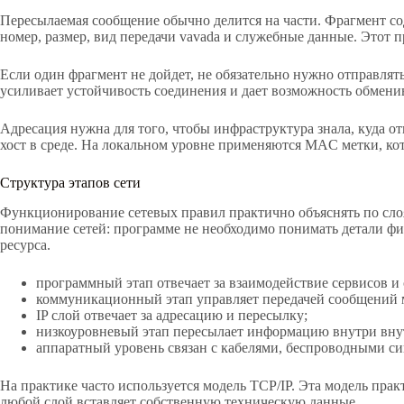
Пересылаемая сообщение обычно делится на части. Фрагмент со
номер, размер, вид передачи vavada и служебные данные. Этот
Если один фрагмент не дойдет, не обязательно нужно отправлят
усиливает устойчивость соединения и дает возможность обменив
Адресация нужна для того, чтобы инфраструктура знала, куда о
хост в среде. На локальном уровне применяются MAC метки, ко
Структура этапов сети
Функционирование сетевых правил практично объяснять по сло
понимание сетей: программе не необходимо понимать детали ф
ресурса.
программный этап отвечает за взаимодействие сервисов и 
коммуникационный этап управляет передачей сообщений 
IP слой отвечает за адресацию и пересылку;
низкоуровневый этап пересылает информацию внутри внут
аппаратный уровень связан с кабелями, беспроводными с
На практике часто используется модель TCP/IP. Эта модель пра
любой слой вставляет собственную техническую данные.