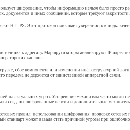
ьзует шифрование, чтобы информацию нельзя было просто расш
ок, документов и иных сообщений, которые требуют закрытости.
ют HTTPS. Этот протокол повышает уверенность к подключению,
источника к адресату. Маршрутизаторы анализируют IP-адрес по
операторских каналов.
агрузке, сбое компонента или изменении инфраструктурной лог
то передача не держится от единственной аппаратной связи.
ацией на актуальных угроз. Устаревшие механизмы часто могли 
 были созданы шифрованные версии и дополнительные механизм
сетевых правил, использовании шифрования, проверке сетевых 
ый стандарт может вавада стать причиной угрозы при ошибочн