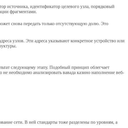
ор источника, идентификатор целевого узла, порядковый
ации фрагментами.
 может снова передать только отсутствующую долю. Это
дреса узлов. Эти адреса указывают конкретное устройство или
руктуры.
ультат следующему этапу. Подобный принцип облегчает
 не необходимо анализировать вавада казино наполнение веб-
вание сети. В ней стандарты тоже разделены по уровням, а