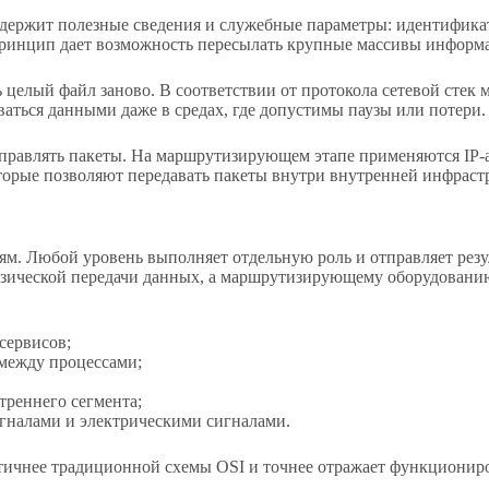
держит полезные сведения и служебные параметры: идентификат
 принцип дает возможность пересылать крупные массивы информ
ь целый файл заново. В соответствии от протокола сетевой стек
аться данными даже в средах, где допустимы паузы или потери.
тправлять пакеты. На маршрутизирующем этапе применяются IP-а
торые позволяют передавать пакеты внутри внутренней инфраст
ям. Любой уровень выполняет отдельную роль и отправляет рез
изической передачи данных, а маршрутизирующему оборудованию
сервисов;
между процессами;
реннего сегмента;
игналами и электрическими сигналами.
ктичнее традиционной схемы OSI и точнее отражает функциониро