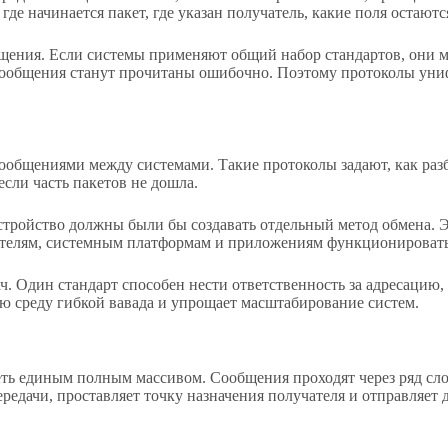
де начинается пакет, где указан получатель, какие поля остают
ения. Если системы применяют общий набор стандартов, они м
сообщения станут прочитаны ошибочно. Поэтому протоколы униф
общениями между системами. Такие протоколы задают, как разби
если часть пакетов не дошла.
стройство должны были бы создавать отдельный метод обмена. 
елям, системным платформам и приложениям функционировать 
ч. Один стандарт способен нести ответственность за адресацию
вую среду гибкой вавада и упрощает масштабирование систем.
сеть единым полным массивом. Сообщения проходят через ряд сл
редачи, проставляет точку назначения получателя и отправляет 