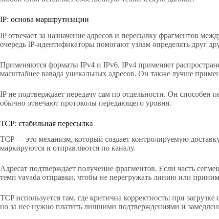
IP: основа маршрутизации
IP отвечает за назначение адресов и пересылку фрагментов межд
очередь IP-идентификаторы помогают узлам определять друг дру
Применяются форматы IPv4 и IPv6. IPv4 применяет распространен
масштабнее вавада уникальных адресов. Он также лучше приме
IP не подтверждает передачу сам по отдельности. Он способен п
обычно отвечают протоколы передающего уровня.
TCP: стабильная пересылка
TCP — это механизм, который создает контролируемую доставку 
маркируются и отправляются по каналу.
Адресат подтверждает получение фрагментов. Если часть сегме
темп vavada отправки, чтобы не перегружать линию или прини
TCP используется там, где критична корректность: при загрузке 
но за нее нужно платить лишними подтверждениями и замедлен