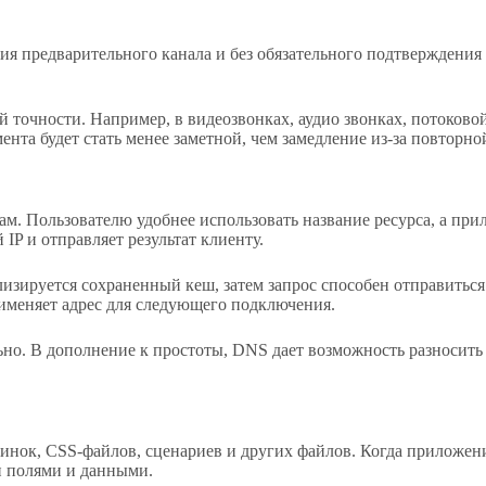
 предварительного канала и без обязательного подтверждения п
й точности. Например, в видеозвонках, аудио звонках, потоков
нта будет стать менее заметной, чем замедление из-за повторно
м. Пользователю удобнее использовать название ресурса, а при
IP и отправляет результат клиенту.
зируется сохраненный кеш, затем запрос способен отправитьс
именяет адрес для следующего подключения.
ьно. В дополнение к простоты, DNS дает возможность разносить
тинок, CSS-файлов, сценариев и других файлов. Когда приложен
и полями и данными.