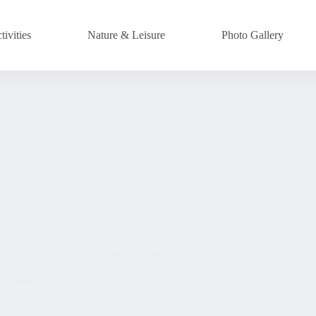
ivities
Nature & Leisure
Photo Gallery
 по какому принципу они действуют
6
media