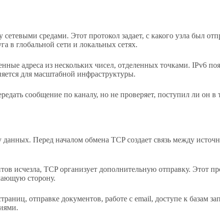
у сетевыми средами. Этот протокол задает, с какого узла был от
га в глобальной сети и локальных сетях.
ные адреса из нескольких чисел, отделенных точками. IPv6 появ
няется для масштабной инфраструктуры.
ередать сообщение по каналу, но не проверяет, поступил ли он в
данных. Перед началом обмена TCP создает связь между источни
нтов исчезла, TCP организует дополнительную отправку. Этот п
мающую сторону.
страниц, отправке документов, работе с email, доступе к базам з
иями.