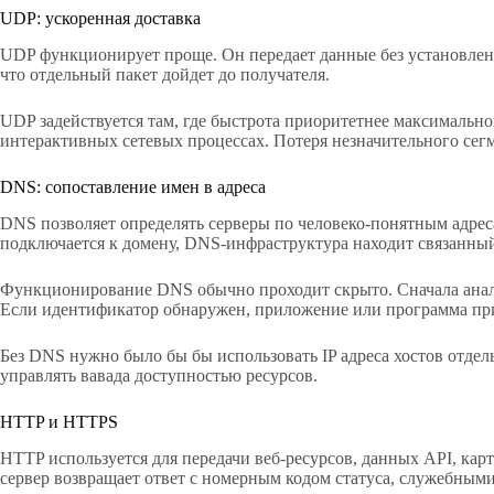
UDP: ускоренная доставка
UDP функционирует проще. Он передает данные без установления
что отдельный пакет дойдет до получателя.
UDP задействуется там, где быстрота приоритетнее максимально
интерактивных сетевых процессах. Потеря незначительного сегме
DNS: сопоставление имен в адреса
DNS позволяет определять серверы по человеко-понятным адреса
подключается к домену, DNS-инфраструктура находит связанный 
Функционирование DNS обычно проходит скрыто. Сначала анали
Если идентификатор обнаружен, приложение или программа пр
Без DNS нужно было бы бы использовать IP адреса хостов отдел
управлять вавада доступностью ресурсов.
HTTP и HTTPS
HTTP используется для передачи веб-ресурсов, данных API, кар
сервер возвращает ответ с номерным кодом статуса, служебным