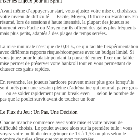
Fixer les Enjeux pour un Sprint
Avant même d’appuyer sur start, vous ajustez votre mise et choisissez
votre niveau de difficulté — Facile, Moyen, Difficile ou Hardcore. En
résumé, lors de sessions à haute intensité, la plupart des joueurs se
tournent vers Facile ou Moyen car ils offrent des gains plus fréquents
mais plus petits, adaptés à des plages de temps serrées.
La mise minimale n’est que de 0,01 €, ce qui facilite l’expérimentation
avec différents rapports risque/récompense avec un budget limité. Si
vous jouez pour le plaisir pendant la pause déjeuner, fixer une faible
mise permet de préserver votre bankroll tout en vous permettant de
chasser ces gains rapides.
En revanche, les joueurs hardcore peuvent miser plus gros lorsqu’ils
sont prêts pour une session pleine d’adrénaline qui pourrait payer gros
— ou se solder rapidement par un break-even — selon le nombre de
pas que le poulet survit avant de toucher un four.
Le Flux du Jeu : Un Pas, Une Décision
Chaque manche commence avec votre mise et votre niveau de
difficulté choisis. Le poulet avance alors sur la première tuile ; vous
voyez votre multiplicateur grimper de 1× à 1,5× ou plus selon le
nombre de tuiles sûres que vous avez traversées.