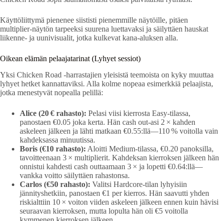
Käyttöliittymä pienenee siististi pienemmille näytöille, pitäen
multiplier-näytön tarpeeksi suurena luettavaksi ja säilyttäen hauskat
liikenne- ja uunivisualit, jotka kulkevat kana-aluksen alla.
Oikean elämän pelaajatarinat (Lyhyet sessiot)
Yksi Chicken Road -harrastajien yleisistä teemoista on kyky muuttaa
lyhyet hetket kannattaviksi. Alla kolme nopeaa esimerkkiä pelaajista,
jotka menestyvät nopealla pelillä:
Alice (20 € rahasto):
Pelasi viisi kierrosta Easy-tilassa,
panostaen €0.05 joka kerta. Hän cash out‑asi 2 × kahden
askeleen jälkeen ja lähti matkaan €0.55:llä—110 % voitolla vain
kahdeksassa minuutissa.
Boris (€10 rahasto):
Aloitti Medium-tilassa, €0.20 panoksilla,
tavoitteenaan 3 × multiplierit. Kahdeksan kierroksen jälkeen hän
onnistui kahdesti cash outtaamaan 3 × ja lopetti €0.64:llä—
vankka voitto säilyttäen rahastonsa.
Carlos (€50 rahasto):
Valitsi Hardcore-tilan lyhyisiin
jännityshetkiin, panostaen €1 per kierros. Hän saavutti yhden
riskialttiin 10 × voiton viiden askeleen jälkeen ennen kuin hävisi
seuraavan kierroksen, mutta lopulta hän oli €5 voitolla
kymmenen kierroksen jälkeen.