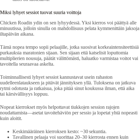
Miksi lyhyet sessiot tuovat suuria voittoja
Chicken Roadin ydin on sen lyhyydessä. Yksi kierros voi päättyä alle
minuutissa, jolloin sinulla on mahdollisuus pelata kymmenittäin jaksoja
iltapäivän aikana.
Tämä nopea tempo sopii pelaajille, jotka suosivat korkeaintensiteettisiä
purkauksia maratonien sijaan. Sen sijaan että katselisit loputtomia
multiplierien nousuja, päätät välittömästi, haluatko varmistaa voitot vai
tavoitella seuraavaa askelta.
Toiminnallisesti lyhyet sessiot kannustavat usein rahaston
uudelleenlataukseen ja pitävät jännityksen yllä. Tuloksena on jatkuva
rytmi odotusta ja ratkaisua, joka pitää sinut koukussa ilman, että aika
tai kärsivällisyys loppuu.
Nopeat kierrokset myös helpottavat tiukkojen session rajojen
noudattamista—asetat tavoitehäviön per sessio ja lopetat yhtä nopeasti
kuin aloitit.
Keskimääräinen kierroksen kesto: ~30 sekuntia.
Tavallinen pelaaja voi suorittaa 20–30 kierrosta ennen kuin