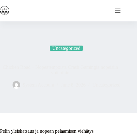
Skip
to
content
Uncategorized
Chicken Road – Nopeatempoista Crash Gamingia nopeisiin
voittoihin
System Account
June 8, 2026
Uncategorized
Pelin yleiskatsaus ja nopean pelaamisen viehätys