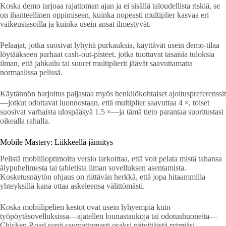
Koska demo tarjoaa rajattoman ajan ja ei sisällä taloudellista riskiä, se
on ihanteellinen oppimiseen, kuinka nopeasti multiplier kasvaa eri
vaikeustasoilla ja kuinka usein ansat ilmestyvät.
Pelaajat, jotka suosivat lyhyitä purkauksia, käyttävät usein demo‑tilaa
löytääkseen parhaat cash‑out-pisteet, jotka tuottavat tasaisia tuloksia
ilman, että jahkailu tai suuret multiplierit jäävät saavuttamatta
normaalissa pelissä.
Käytännön harjoitus paljastaa myös henkilökohtaiset ajoituspreferenssit
—jotkut odottavat luonnostaan, että multiplier saavuttaa 4 ×, toiset
suosivat varhaista ulospääsyä 1.5 ×—ja tämä tieto parantaa suoritustasi
oikealla rahalla.
Mobile Mastery: Liikkeellä jännitys
Pelistä mobiilioptimoitu versio tarkoittaa, että voit pelata mistä tahansa
älypuhelimesta tai tabletista ilman sovelluksen asentamista.
Kosketusnäytön ohjaus on riittävän herkkä, että jopa hitaammilla
yhteyksillä kana ottaa askeleensa välittömästi.
Koska mobiilipelien kestot ovat usein lyhyempiä kuin
työpöytäsovelluksissa—ajatellen lounastaukoja tai odotushuoneita—
Chicken Road sopii saumattomasti osaksi päivittäistä rytmiäsi.