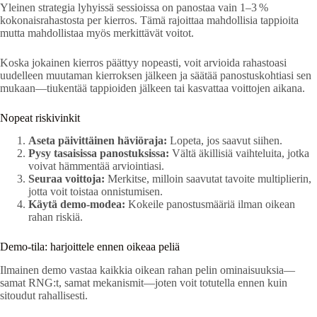
Yleinen strategia lyhyissä sessioissa on panostaa vain 1–3 %
kokonaisrahastosta per kierros. Tämä rajoittaa mahdollisia tappioita
mutta mahdollistaa myös merkittävät voitot.
Koska jokainen kierros päättyy nopeasti, voit arvioida rahastoasi
uudelleen muutaman kierroksen jälkeen ja säätää panostuskohtiasi sen
mukaan—tiukentää tappioiden jälkeen tai kasvattaa voittojen aikana.
Nopeat riskivinkit
Aseta päivittäinen häviöraja:
Lopeta, jos saavut siihen.
Pysy tasaisissa panostuksissa:
Vältä äkillisiä vaihteluita, jotka
voivat hämmentää arviointiasi.
Seuraa voittoja:
Merkitse, milloin saavutat tavoite multiplierin,
jotta voit toistaa onnistumisen.
Käytä demo‑modea:
Kokeile panostusmääriä ilman oikean
rahan riskiä.
Demo‑tila: harjoittele ennen oikeaa peliä
Ilmainen demo vastaa kaikkia oikean rahan pelin ominaisuuksia—
samat RNG:t, samat mekanismit—joten voit totutella ennen kuin
sitoudut rahallisesti.