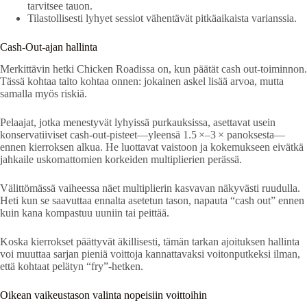
tarvitsee tauon.
Tilastollisesti lyhyet sessiot vähentävät pitkäaikaista varianssia.
Cash‑Out‑ajan hallinta
Merkittävin hetki Chicken Roadissa on, kun päätät cash out‑toiminnon.
Tässä kohtaa taito kohtaa onnen: jokainen askel lisää arvoa, mutta
samalla myös riskiä.
Pelaajat, jotka menestyvät lyhyissä purkauksissa, asettavat usein
konservatiiviset cash‑out-pisteet—yleensä 1.5 ×–3 × panoksesta—
ennen kierroksen alkua. He luottavat vaistoon ja kokemukseen eivätkä
jahkaile uskomattomien korkeiden multiplierien perässä.
Välittömässä vaiheessa näet multiplierin kasvavan näkyvästi ruudulla.
Heti kun se saavuttaa ennalta asetetun tason, napauta “cash out” ennen
kuin kana kompastuu uuniin tai peittää.
Koska kierrokset päättyvät äkillisesti, tämän tarkan ajoituksen hallinta
voi muuttaa sarjan pieniä voittoja kannattavaksi voitonputkeksi ilman,
että kohtaat pelätyn “fry”‑hetken.
Oikean vaikeustason valinta nopeisiin voittoihin