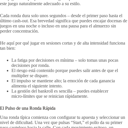
este juego naturalmente adecuado a su estilo.
Cada ronda dura solo unos segundos – desde el primer paso hasta el
último cash‑out. Esa brevedad significa que puedes encajar docenas de
juegos en una noche o incluso en una pausa para el almuerzo sin
perder concentración.
He aquí por qué jugar en sesiones cortas y de alta intensidad funciona
tan bien:
La fatiga por decisiones es mínima – solo tomas unas pocas
decisiones por ronda.
El riesgo está contenido porque puedes salir antes de que el
multiplier se dispare.
El impulso se mantiene alto; la emoción de cada ganancia
alimenta el siguiente intento.
La gestión del bankroll es sencilla – puedes establecer
micro‑límites que se reinician rápidamente.
El Pulso de una Ronda Rápida
Una ronda típica comienza con configurar tu apuesta y seleccionar un
nivel de dificultad. Una vez que pulsas “Start,” el pollo da su primer
paso cauteloso hacia la calle. Con cada movimiento exitoso, un