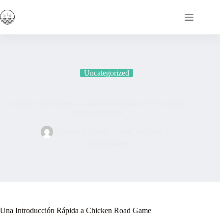
Skip
to
content
Uncategorized
Chicken Road Game – Ganancias Rápidas en el Camino
hacia la Riqueza
System Account
June 10, 2026
Uncategorized
Una Introducción Rápida a Chicken Road Game