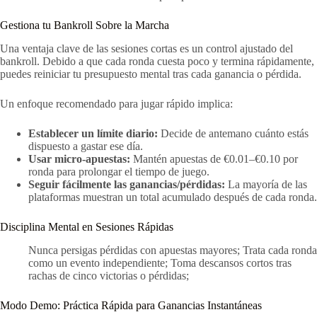
Gestiona tu Bankroll Sobre la Marcha
Una ventaja clave de las sesiones cortas es un control ajustado del
bankroll. Debido a que cada ronda cuesta poco y termina rápidamente,
puedes reiniciar tu presupuesto mental tras cada ganancia o pérdida.
Un enfoque recomendado para jugar rápido implica:
Establecer un límite diario:
Decide de antemano cuánto estás
dispuesto a gastar ese día.
Usar micro‑apuestas:
Mantén apuestas de €0.01–€0.10 por
ronda para prolongar el tiempo de juego.
Seguir fácilmente las ganancias/pérdidas:
La mayoría de las
plataformas muestran un total acumulado después de cada ronda.
Disciplina Mental en Sesiones Rápidas
Nunca persigas pérdidas con apuestas mayores;
Trata cada ronda
como un evento independiente;
Toma descansos cortos tras
rachas de cinco victorias o pérdidas;
Modo Demo: Práctica Rápida para Ganancias Instantáneas