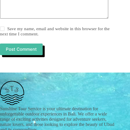
Save my name, email and website in this browser for the
next time I comment.
Post Comment
Sunshine Tour Service is your ultimate destination for
unforgettable outdoor experiences in Bali. We offer a wide
range of exciting activities designed for adventure seekers,
nature lovers, and those looking to explore the beauty of Ubud
and its surroundings