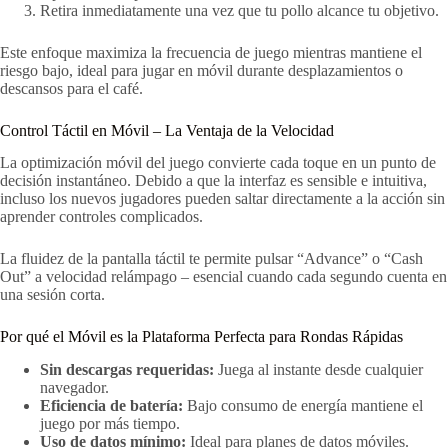
Retira inmediatamente una vez que tu pollo alcance tu objetivo.
Este enfoque maximiza la frecuencia de juego mientras mantiene el
riesgo bajo, ideal para jugar en móvil durante desplazamientos o
descansos para el café.
Control Táctil en Móvil – La Ventaja de la Velocidad
La optimización móvil del juego convierte cada toque en un punto de
decisión instantáneo. Debido a que la interfaz es sensible e intuitiva,
incluso los nuevos jugadores pueden saltar directamente a la acción sin
aprender controles complicados.
La fluidez de la pantalla táctil te permite pulsar “Advance” o “Cash
Out” a velocidad relámpago – esencial cuando cada segundo cuenta en
una sesión corta.
Por qué el Móvil es la Plataforma Perfecta para Rondas Rápidas
Sin descargas requeridas:
Juega al instante desde cualquier
navegador.
Eficiencia de batería:
Bajo consumo de energía mantiene el
juego por más tiempo.
Uso de datos mínimo:
Ideal para planes de datos móviles.