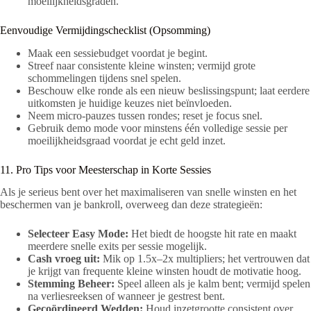
moeilijkheidsgraden.
Eenvoudige Vermijdingschecklist (Opsomming)
Maak een sessiebudget voordat je begint.
Streef naar consistente kleine winsten; vermijd grote
schommelingen tijdens snel spelen.
Beschouw elke ronde als een nieuw beslissingspunt; laat eerdere
uitkomsten je huidige keuzes niet beïnvloeden.
Neem micro‑pauzes tussen rondes; reset je focus snel.
Gebruik demo mode voor minstens één volledige sessie per
moeilijkheidsgraad voordat je echt geld inzet.
11. Pro Tips voor Meesterschap in Korte Sessies
Als je serieus bent over het maximaliseren van snelle winsten en het
beschermen van je bankroll, overweeg dan deze strategieën:
Selecteer Easy Mode:
Het biedt de hoogste hit rate en maakt
meerdere snelle exits per sessie mogelijk.
Cash vroeg uit:
Mik op 1.5x–2x multipliers; het vertrouwen dat
je krijgt van frequente kleine winsten houdt de motivatie hoog.
Stemming Beheer:
Speel alleen als je kalm bent; vermijd spelen
na verliesreeksen of wanneer je gestrest bent.
Gecoördineerd Wedden:
Houd inzetgrootte consistent over