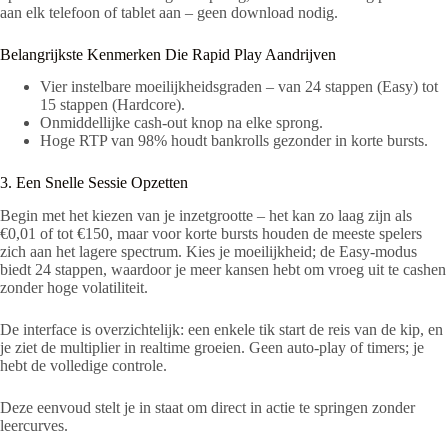
aan elk telefoon of tablet aan – geen download nodig.
Belangrijkste Kenmerken Die Rapid Play Aandrijven
Vier instelbare moeilijkheidsgraden – van 24 stappen (Easy) tot
15 stappen (Hardcore).
Onmiddellijke cash‑out knop na elke sprong.
Hoge RTP van 98% houdt bankrolls gezonder in korte bursts.
3. Een Snelle Sessie Opzetten
Begin met het kiezen van je inzetgrootte – het kan zo laag zijn als
€0,01 of tot €150, maar voor korte bursts houden de meeste spelers
zich aan het lagere spectrum. Kies je moeilijkheid; de Easy-modus
biedt 24 stappen, waardoor je meer kansen hebt om vroeg uit te cashen
zonder hoge volatiliteit.
De interface is overzichtelijk: een enkele tik start de reis van de kip, en
je ziet de multiplier in realtime groeien. Geen auto‑play of timers; je
hebt de volledige controle.
Deze eenvoud stelt je in staat om direct in actie te springen zonder
leercurves.