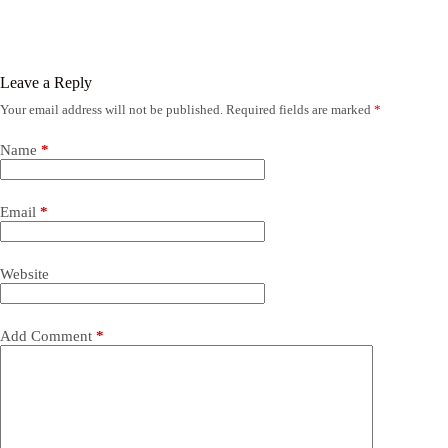
Leave a Reply
Your email address will not be published.
Required fields are marked
*
Name
*
Email
*
Website
Add Comment
*