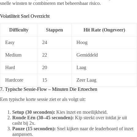
snelle winsten te combineren met beheersbaar risico.
Volatiliteit Snel Overzicht
Difficulty
Stappen
Hit Rate (Ongeveer)
Easy
24
Hoog
Medium
22
Gemiddeld
Hard
20
Laag
Hardcore
15
Zeer Laag
7. Typische Sessie‑Flow – Minuten Die Ertoechen
Een typische korte sessie ziet er als volgt uit:
Setup (30 seconden):
Kies inzet en moeilijkheid.
Ronde Eén (30–45 seconden):
Kip steekt over totdat je uit
casht bij 2x.
Pauze (15 seconden):
Snel kijken naar de leaderboard of inzet
aanpassen.