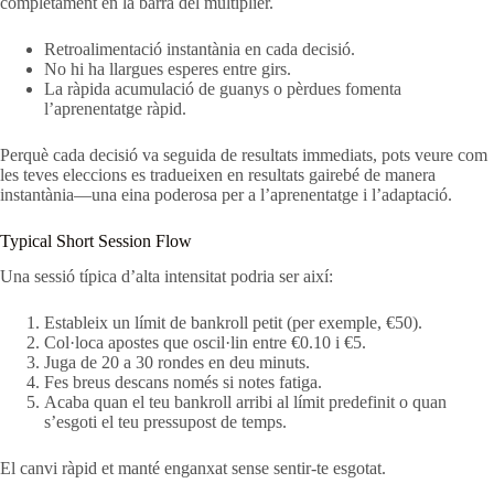
completament en la barra del multiplier.
Retroalimentació instantània en cada decisió.
No hi ha llargues esperes entre girs.
La ràpida acumulació de guanys o pèrdues fomenta
l’aprenentatge ràpid.
Perquè cada decisió va seguida de resultats immediats, pots veure com
les teves eleccions es tradueixen en resultats gairebé de manera
instantània—una eina poderosa per a l’aprenentatge i l’adaptació.
Typical Short Session Flow
Una sessió típica d’alta intensitat podria ser així:
Estableix un límit de bankroll petit (per exemple, €50).
Col·loca apostes que oscil·lin entre €0.10 i €5.
Juga de 20 a 30 rondes en deu minuts.
Fes breus descans només si notes fatiga.
Acaba quan el teu bankroll arribi al límit predefinit o quan
s’esgoti el teu pressupost de temps.
El canvi ràpid et manté enganxat sense sentir-te esgotat.