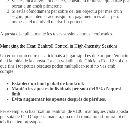
Si s’estanca al voltant de 1.5×, considera retirar-te; quedar-te pot
portar a un crash primerenc.
Si estàs còmodament per sobre del teu objectiu per més d’un
segon, pots intentar aconseguir un pagament més alt—però
només si el teu nivell de risc ho permet.
Aquesta disciplina manté les teves sessions curtes i enfocades.
Managing the Heat: Bankroll Control in High‑Intensity Sessions
Un error comú entre els aficionats a jugar ràpid és deixar que l’emoció
dicti la mida de la aposta. La alta volatilitat de Chicken Road 2 vol dir
que fins i tot petites pèrdues poden multiplicar-se si no vas amb
compte.
Estableix un límit global de bankroll.
Mantén les apostes individuals per sota del 5% d’aquest
límit.
Evita augmentar les apostes després de pèrdues.
Per exemple, si has fixat un bankroll de €100, mantingues cada aposta
per sota de €5. D’aquesta manera, una mala ronda no esborrarà tot el
teixit del teu pressupost.