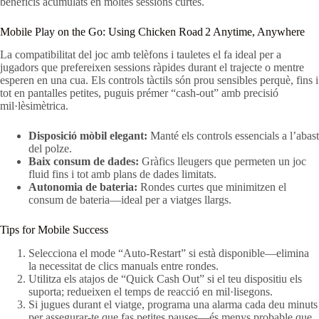
beneficis acumulats en moltes sessions curtes.
Mobile Play on the Go: Using Chicken Road 2 Anytime, Anywhere
La compatibilitat del joc amb telèfons i tauletes el fa ideal per a
jugadors que prefereixen sessions ràpides durant el trajecte o mentre
esperen en una cua. Els controls tàctils són prou sensibles perquè, fins i
tot en pantalles petites, puguis prémer “cash‑out” amb precisió
mil·lèsimètrica.
Disposició mòbil elegant:
Manté els controls essencials a l’abast
del polze.
Baix consum de dades:
Gràfics lleugers que permeten un joc
fluid fins i tot amb plans de dades limitats.
Autonomia de bateria:
Rondes curtes que minimitzen el
consum de bateria—ideal per a viatges llargs.
Tips for Mobile Success
Selecciona el mode “Auto‑Restart” si està disponible—elimina
la necessitat de clics manuals entre rondes.
Utilitza els atajos de “Quick Cash Out” si el teu dispositiu els
suporta; redueixen el temps de reacció en mil·lisegons.
Si jugues durant el viatge, programa una alarma cada deu minuts
per assegurar-te que fas petites pauses—és menys probable que