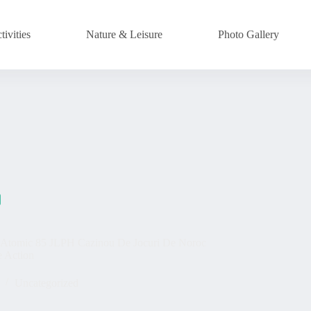
ivities
Nature & Leisure
Photo Gallery
r Atomic 85 JLPH Cazinou De Jocuri De Noroc
e Action
Uncategorized