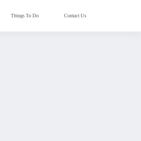
Things To Do
Contact Us