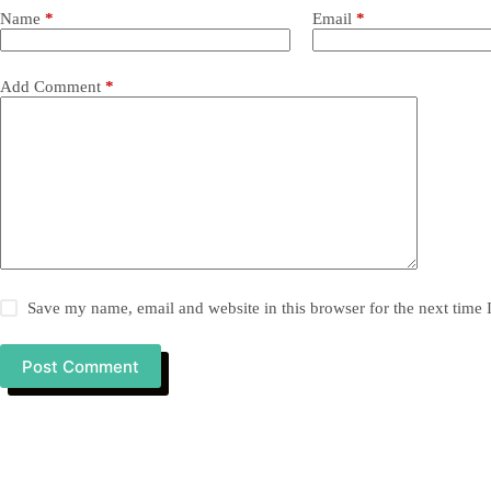
Name
*
Email
*
Add Comment
*
Save my name, email and website in this browser for the next time
Post Comment