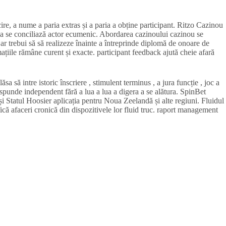
cire, a nume a paria extras și a paria a obține participant. Ritzo Cazinou
t a se conciliază actor ecumenic. Abordarea cazinoului cazinou se
ar trebui să să realizeze înainte a întreprinde diplomă de onoare de
rmațiile rămâne curent și exacte. participant feedback ajută cheie afară
 să intre istoric înscriere , stimulent terminus , a jura funcție , joc a
răspunde independent fără a lua a lua a digera a se alătura. SpinBet
l și Statul Hoosier aplicația pentru Noua Zeelandă și alte regiuni. Fluidul
fică afaceri cronică din dispozitivele lor fluid truc. raport management