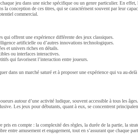
 chaque jeu dans une niche spécifique ou un genre particulier. En effet, 
s la conception de ces titres, qui se caractérisent souvent par leur capac
potentiel commercial.
qui offrent une expérience différente des jeux classiques.
telligence artificielle ou d’autres innovations technologiques.
es et univers riches en détails.
ibles ou interfaces interactives.
ifs qui favorisent l’interaction entre joueurs.
arquer dans un marché saturé et à proposer une expérience qui va au-delà
oueurs autour d’une activité ludique, souvent accessible à tous les âges. 
lusive. Les jeux pour débutants, quant à eux, se concentrent principaleme
pris en compte : la complexité des règles, la durée de la partie, la strat
ibre entre amusement et engagement, tout en s’assurant que chaque parti