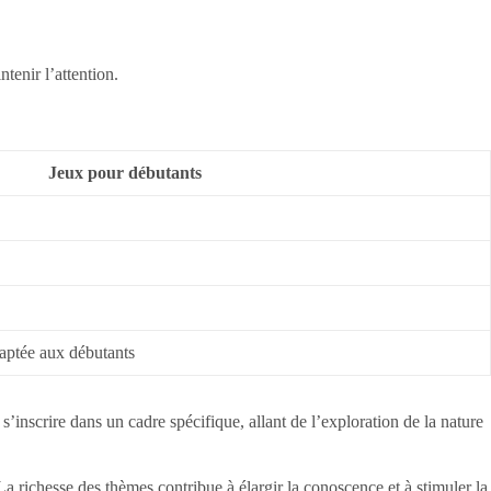
enir l’attention.
Jeux pour débutants
aptée aux débutants
inscrire dans un cadre spécifique, allant de l’exploration de la nature
 La richesse des thèmes contribue à élargir la conoscence et à stimuler la