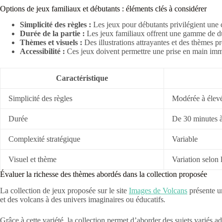
Options de jeux familiaux et débutants : éléments clés à considérer
Simplicité des règles :
Les jeux pour débutants privilégient une 
Durée de la partie :
Les jeux familiaux offrent une gamme de dur
Thèmes et visuels :
Des illustrations attrayantes et des thèmes p
Accessibilité :
Ces jeux doivent permettre une prise en main immé
Caractéristique
Simplicité des règles
Modérée à élev
Durée
De 30 minutes à
Complexité stratégique
Variable
Visuel et thème
Variation selon 
Évaluer la richesse des thèmes abordés dans la collection proposée
La collection de jeux proposée sur le site
Images de Volcans
présente un
et des volcans à des univers imaginaires ou éducatifs
.
Grâce à cette variété, la collection permet d’aborder des sujets variés a