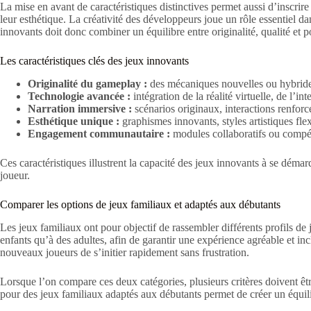
La mise en avant de caractéristiques distinctives permet aussi d’inscrire
leur esthétique. La créativité des développeurs joue un rôle essentiel dan
innovants doit donc combiner un équilibre entre originalité, qualité et 
Les caractéristiques clés des jeux innovants
Originalité du gameplay :
des mécaniques nouvelles ou hybrides 
Technologie avancée :
intégration de la réalité virtuelle, de l’in
Narration immersive :
scénarios originaux, interactions renforcé
Esthétique unique :
graphismes innovants, styles artistiques flex
Engagement communautaire :
modules collaboratifs ou compétit
Ces caractéristiques illustrent la capacité des jeux innovants à se dém
joueur.
Comparer les options de jeux familiaux et adaptés aux débutants
Les jeux familiaux ont pour objectif de rassembler différents profils de j
enfants qu’à des adultes, afin de garantir une expérience agréable et inc
nouveaux joueurs de s’initier rapidement sans frustration.
Lorsque l’on compare ces deux catégories, plusieurs critères doivent être 
pour des jeux familiaux adaptés aux débutants permet de créer un équil