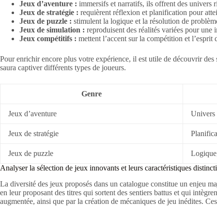
Jeux d’aventure :
immersifs et narratifs, ils offrent des univers r
Jeux de stratégie :
requièrent réflexion et planification pour att
Jeux de puzzle :
stimulent la logique et la résolution de problèm
Jeux de simulation :
reproduisent des réalités variées pour une
Jeux compétitifs :
mettent l’accent sur la compétition et l’esprit
Pour enrichir encore plus votre expérience, il est utile de découvrir de
saura captiver différents types de joueurs.
Genre
Jeux d’aventure
Univers 
Jeux de stratégie
Planific
Jeux de puzzle
Logique,
Analyser la sélection de jeux innovants et leurs caractéristiques distinct
La diversité des jeux proposés dans un catalogue constitue un enjeu maje
en leur proposant des titres qui sortent des sentiers battus et qui intègr
augmentée, ainsi que par la création de mécaniques de jeu inédites. Ces