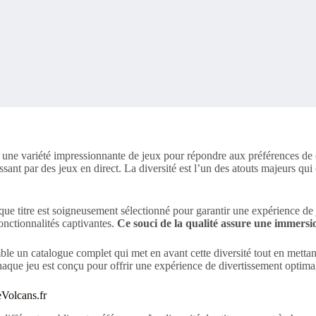
t une variété impressionnante de jeux pour répondre aux préférences de
ssant par des jeux en direct. La diversité est l’un des atouts majeurs qui
aque titre est soigneusement sélectionné pour garantir une expérience de
fonctionnalités captivantes.
Ce souci de la qualité assure une immersio
le un catalogue complet qui met en avant cette diversité tout en mettant 
haque jeu est conçu pour offrir une expérience de divertissement optima
eVolcans.fr