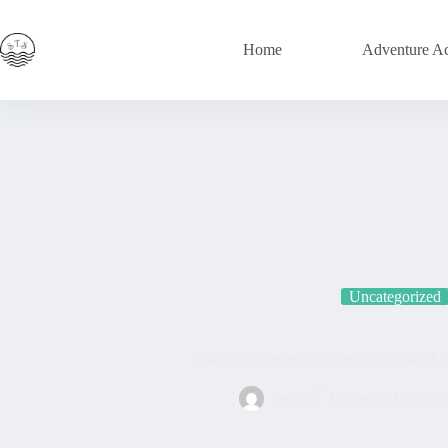
Skip
to
content
Home
Adventure Act
Uncategorized
Catalogue de jeux : diversité et qualité d
dekdi
January 23, 2026