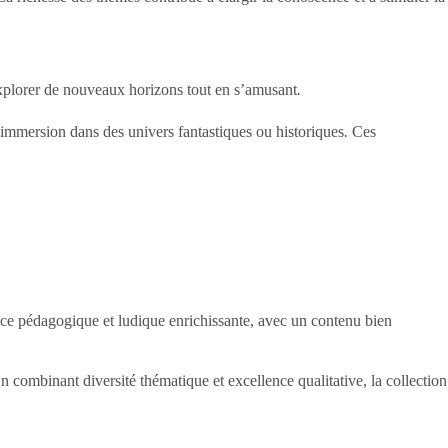
explorer de nouveaux horizons tout en s’amusant
.
 immersion dans des univers fantastiques ou historiques
.
Ces
ience pédagogique et ludique enrichissante, avec un contenu bien
n combinant diversité thématique et excellence qualitative, la collection