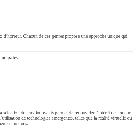
s jeux d’horreur. Chacun de ces genres propose une approche unique qui
incipales
La sélection de jeux innovants permet de renouveler l’intérêt des joueurs
utilisation de technologies émergentes, telles que la réalité virtuelle ou
riences uniques.