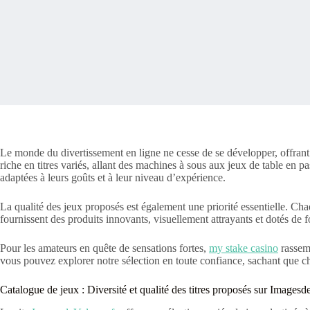
Le monde du divertissement en ligne ne cesse de se développer, offran
riche en titres variés, allant des machines à sous aux jeux de table en pa
adaptées à leurs goûts et à leur niveau d’expérience.
La qualité des jeux proposés est également une priorité essentielle. Ch
fournissent des produits innovants, visuellement attrayants et dotés de 
Pour les amateurs en quête de sensations fortes,
my stake casino
rassemb
vous pouvez explorer notre sélection en toute confiance, sachant que c
Catalogue de jeux : Diversité et qualité des titres proposés sur Imagesd