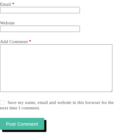
Email
*
Website
Add Comment
*
Save my name, email and website in this browser for the
next time I comment.
Post Comment