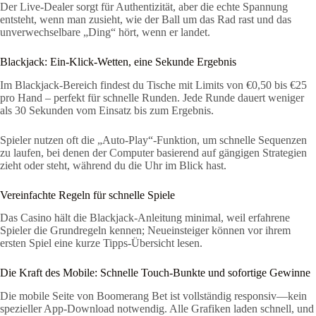
Der Live‑Dealer sorgt für Authentizität, aber die echte Spannung
entsteht, wenn man zusieht, wie der Ball um das Rad rast und das
unverwechselbare „Ding“ hört, wenn er landet.
Blackjack: Ein‑Klick‑Wetten, eine Sekunde Ergebnis
Im Blackjack‑Bereich findest du Tische mit Limits von €0,50 bis €25
pro Hand – perfekt für schnelle Runden. Jede Runde dauert weniger
als 30 Sekunden vom Einsatz bis zum Ergebnis.
Spieler nutzen oft die „Auto‑Play“-Funktion, um schnelle Sequenzen
zu laufen, bei denen der Computer basierend auf gängigen Strategien
zieht oder steht, während du die Uhr im Blick hast.
Vereinfachte Regeln für schnelle Spiele
Das Casino hält die Blackjack‑Anleitung minimal, weil erfahrene
Spieler die Grundregeln kennen; Neueinsteiger können vor ihrem
ersten Spiel eine kurze Tipps‑Übersicht lesen.
Die Kraft des Mobile: Schnelle Touch‑Bunkte und sofortige Gewinne
Die mobile Seite von Boomerang Bet ist vollständig responsiv—kein
spezieller App‑Download notwendig. Alle Grafiken laden schnell, und