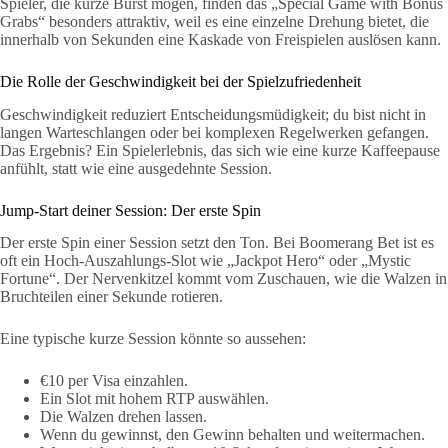
Spieler, die kurze Burst mögen, finden das „Special Game with Bonus
Grabs“ besonders attraktiv, weil es eine einzelne Drehung bietet, die
innerhalb von Sekunden eine Kaskade von Freispielen auslösen kann.
Die Rolle der Geschwindigkeit bei der Spielzufriedenheit
Geschwindigkeit reduziert Entscheidungsmüdigkeit; du bist nicht in
langen Warteschlangen oder bei komplexen Regelwerken gefangen.
Das Ergebnis? Ein Spielerlebnis, das sich wie eine kurze Kaffeepause
anfühlt, statt wie eine ausgedehnte Session.
Jump‑Start deiner Session: Der erste Spin
Der erste Spin einer Session setzt den Ton. Bei Boomerang Bet ist es
oft ein Hoch‑Auszahlungs‑Slot wie „Jackpot Hero“ oder „Mystic
Fortune“. Der Nervenkitzel kommt vom Zuschauen, wie die Walzen in
Bruchteilen einer Sekunde rotieren.
Eine typische kurze Session könnte so aussehen:
€10 per Visa einzahlen.
Ein Slot mit hohem RTP auswählen.
Die Walzen drehen lassen.
Wenn du gewinnst, den Gewinn behalten und weitermachen.