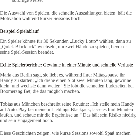
sofortige Preise.
Die Auswahl von Spielen, die schnelle Auszahlungen bieten, hält die
Motivation während kurzer Sessions hoch.
Beispiel‑Spielablauf
Ein Spieler könnte für 30 Sekunden „Lucky Lotto“ wählen, dann zu
„Quick Blackjack“ wechseln, um zwei Hände zu spielen, bevor er
seine Spiel‑Session beendet.
Echte Spielerberichte: Gewinne in einer Minute und schnelle Verluste
Maria aus Berlin sagt, sie liebt es, während ihrer Mittagspause ihr
Handy zu starten: „Ich drehe einen Slot zwei Minuten lang, gewinne
klein, und wechsle dann weiter.“ Sie lobt die schnellen Ladezeiten bei
Boomerang Bet, die das möglich machen.
Tobias aus München beschreibt seine Routine: „Ich stelle mein Handy
auf Auto‑Play bei meinem Lieblings‑Blackjack, lasse es fünf Minuten
laufen, und schaue mir die Ergebnisse an.“ Das hält sein Risiko niedrig
und sein Engagement hoch.
Diese Geschichten zeigen, wie kurze Sessions sowohl Spaß machen