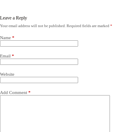
Leave a Reply
Your email address will not be published.
Required fields are marked
*
Name
*
Email
*
Website
Add Comment
*