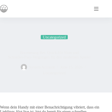
Skip
to
content
Uncategorized
Boomerang Bet: Quick‑Hit Slots und
Schnelles‑Play‑Vergnügen für den modernen Spieler
System Account
June 15, 2026
Uncategorized
Wenn dein Handy mit einer Benachrichtigung vibriert, dass ein
Lieblings‑Slot live ist, bist du bereit für einen schnellen