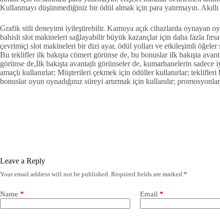
Kullanmayı düşünmediğiniz bir ödül almak için para yatırmayın. Akıllı tel
Grafik stili deneyimi iyileştirebilir. Kamuya açık cihazlarda oynayan o
bahisli slot makineleri sağlayabilir büyük kazançlar için daha fazla fırsa
çevrimiçi slot makineleri bir dizi ayar, ödül yolları ve etkileşimli öğ
Bu teklifler ilk bakışta cömert görünse de, bu bonuslar ilk bakışta avant
görünse de,İlk bakışta avantajlı görünseler de, kumarhanelerin sadece iy
amaçlı kullanırlar; Müşterileri çekmek için ödüller kullanırlar; teklifler
bonuslar oyun oynadığınız süreyi artırmak için kullanılır; promosyonlar bir
Leave a Reply
Your email address will not be published.
Required fields are marked
*
Name
*
Email
*