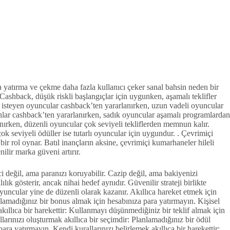
ra yatırma ve çekme daha fazla kullanıcı çeker sanal bahsin neden bir
Cashback, düşük riskli başlangıçlar için uygunken, aşamalı teklifler
k isteyen oyuncular cashback’ten yararlanırken, uzun vadeli oyuncular
yanlar cashback’ten yararlanırken, sadık oyuncular aşamalı programlardan
nırken, düzenli oyuncular çok seviyeli tekliflerden memnun kalır.
ok seviyeli ödüller ise tutarlı oyuncular için uygundur. . Çevrimiçi
ir rol oynar. Batıl inançların aksine, çevrimiçi kumarhaneler hileli
ilir marka güveni artırır.
i değil, ama paranızı koruyabilir. Cazip değil, ama bakiyenizi
ık gösterir, ancak nihai hedef aynıdır. Güvenilir strateji birlikte
oyuncular yine de düzenli olarak kazanır. Akıllıca hareket etmek için
anlamadığınız bir bonus almak için hesabınıza para yatırmayın. Kişisel
ıllıca bir harekettir: Kullanmayı düşünmediğiniz bir teklif almak için
rınızı oluşturmak akıllıca bir seçimdir: Planlamadığınız bir ödül
ra yatırmayın. Kendi kurallarınızı belirlemek akıllıca bir harekettir: