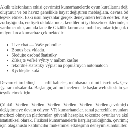
Akıllı telefonların etkisi çevrimiçi kumarhanelerde oyun kurallarını değişti
oluşturur ve bu havuz genellikle hayat değiştiren meblağlara, devasa öd
teşvik etmek. Eski usul hayranlar gerçek deneyimleri tercih ederler. Kayı
zorlaştığında, endişeli olduklarında, kendilerini iyi hissetmediklerinde, 
yardımcı olur, anında iade ile Gizlilik koruması mobil oyunlar için çok 
milyonlarca kumarbaz çekmektedir.
Live chat — Vaše pohodlie
Bonus bez vkladu.
Sledujte osobné štatistiky
Získajte veľké výhry v našom kasíne
rekordné štatistiky výplat na populárnych automatoch
Rýchlejšie kolá
Devam ettim bilinçli — hafif bahisler, münhasıran ritmi hissetmek. Çevr
{yararlı olsalar da. Başlangıç adımı inceleme ile başlar web sitesinin 
teşvik etmek için.
Çünkü | Verilen | Verilen | Verilen | Verilen | Verilen | Verilen çevri
değiştirmeye devam ediyor. VR kumarhaneler, sanal gerçeklik oyunları, s
merkezi olmayan platformlar, güvenli hesaplar, tokenize oyunlar ve akıl
istatistiksel olarak. Fiziksel kumarhanelerle karşılaştırıldığında, çevr
için olağanüstü katılımcılar mükemmel etkileşimli deneyim sunabilirler