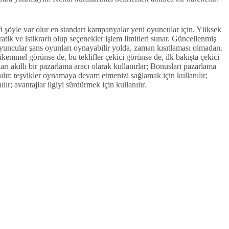
fi şöyle var olur en standart kampanyalar yeni oyuncular için. Yüksek
ratik ve istikrarlı olup seçenekler işlem limitleri sunar. Güncellenmiş
 oyuncular şans oyunları oynayabilir yolda, zaman kısıtlaması olmadan.
ükemmel görünse de, bu teklifler çekici görünse de, ilk bakışta çekici
rı akıllı bir pazarlama aracı olarak kullanırlar; Bonusları pazarlama
lanılır; teşvikler oynamaya devam etmenizi sağlamak için kullanılır;
ır; avantajlar ilgiyi sürdürmek için kullanılır.