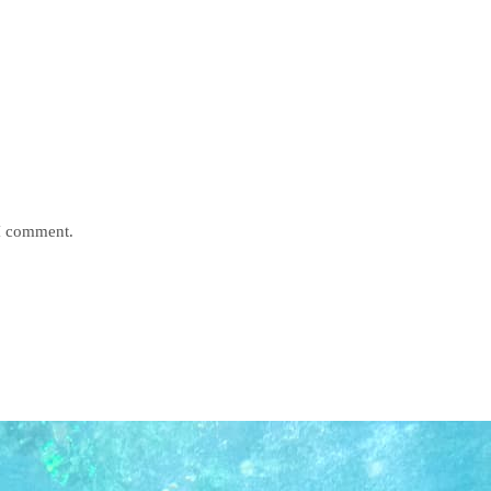
 I comment.