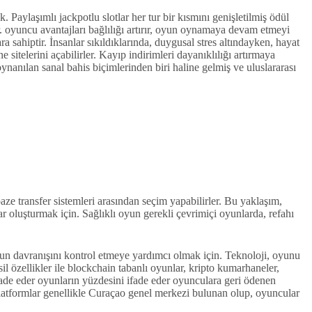
sk. Paylaşımlı jackpotlu slotlar her tur bir kısmını genişletilmiş ödül
r. oyuncu avantajları bağlılığı artırır, oyun oynamaya devam etmeyi
ra sahiptir. İnsanlar sıkıldıklarında, duygusal stres altındayken, hayat
 sitelerini açabilirler. Kayıp indirimleri dayanıklılığı artırmaya
ynanılan sanal bahis biçimlerinden biri haline gelmiş ve uluslararası
ze transfer sistemleri arasından seçim yapabilirler. Bu yaklaşım,
r oluşturmak için. Sağlıklı oyun gerekli çevrimiçi oyunlarda, refahı
oyun davranışını kontrol etmeye yardımcı olmak için. Teknoloji, oyunu
l özellikler ile blockchain tabanlı oyunlar, kripto kumarhaneler,
fade eder oyunların yüzdesini ifade eder oyunculara geri ödenen
l platformlar genellikle Curaçao genel merkezi bulunan olup, oyuncular