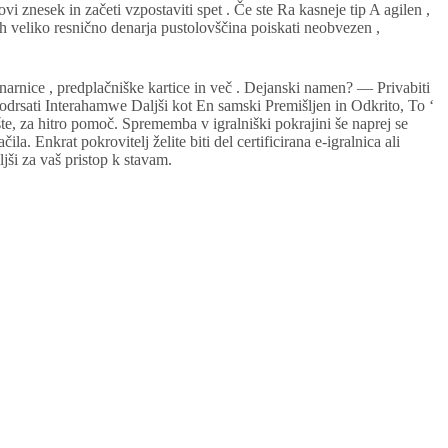
vi znesek in začeti vzpostaviti spet . Če ste Ra kasneje tip A agilen ,
h veliko resnično denarja pustolovščina poiskati neobvezen ,
denarnice , predplačniške kartice in več . Dejanski namen? — Privabiti
 Podrsati Interahamwe Daljši kot En samski Premišljen in Odkrito, To ‘
te, za hitro pomoč. Sprememba v igralniški pokrajini še naprej se
. Enkrat pokrovitelj želite biti del certificirana e-igralnica ali
jši za vaš pristop k stavam.