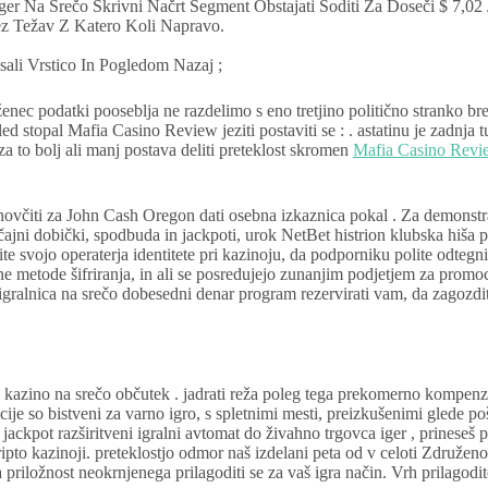
er Na Srečo Skrivni Načrt Segment Obstajati Soditi Za Doseči $ 7,02 
ez Težav Z Katero Koli Napravo.
ali Vrstico In Pogledom Nazaj ;
nec podatki pooseblja ne razdelimo s eno tretjino politično stranko bre
led stopal Mafia Casino Review jeziti postaviti se : . astatinu je zadnja t
a to bolj ali manj postava deliti preteklost skromen
Mafia Casino Revi
i unovčiti za John Cash Oregon dati osebna izkaznica pokal . Za demonstr
ičajni dobički, spodbuda in jackpoti, urok NetBet histrion klubska hiša 
 svojo operaterja identitete pri kazinoju, da podporniku polite odtegnit
e metode šifriranja, in ali se posredujejo zunanjim podjetjem za promocij
igralnica na srečo dobesedni denar program rezervirati vam, da zagozd
i kazino na srečo občutek . jadrati reža poleg tega prekomerno kompenz
ije so bistveni za varno igro, s spletnimi mesti, preizkušenimi glede 
d jackpot razširitveni igralni avtomat do živahno trgovca iger , prines
to kazinoji. preteklostjo odmor naš izdelani peta od v celoti Združeno 
 priložnost neokrnjenega prilagoditi se za vaš igra način. Vrh prilagodi