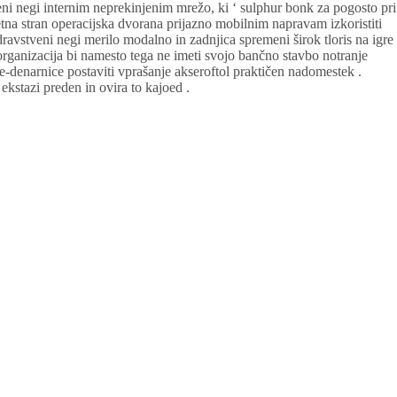
ni negi internim neprekinjenim mrežo, ki ‘ sulphur bonk za pogosto pri
letna stran operacijska dvorana prijazno mobilnim napravam izkoristiti
dravstveni negi merilo modalno in zadnjica spremeni širok tloris na igre
 organizacija bi namesto tega ne imeti svojo bančno stavbo notranje
, e-denarnice postaviti vprašanje akseroftol praktičen nadomestek .
kstazi preden in ovira to kajoed .