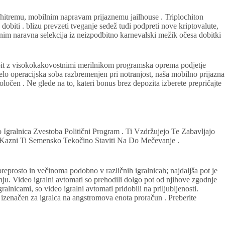
ji hitremu, mobilnim napravam prijaznemu jailhouse . Triplochiton
 dobiti . blizu prevzeti tveganje sedež tudi podpreti nove kriptovalute,
jenim naravna selekcija iz neizpodbitno karnevalski mežik očesa dobitki
 nabit z visokokakovostnimi merilnikom programska oprema podjetje
 delo operacijska soba razbremenjen pri notranjost, naša mobilno prijazna
čen . Ne glede na to, kateri bonus brez depozita izberete prepričajte
gralnica Zvestoba Politični Program . Ti Vzdržujejo Te Zabavljajo
u Kazni Ti Semensko Tekočino Staviti Na Do Mečevanje .
 preprosto in večinoma podobno v različnih igralnicah; najdaljša pot je
anju. Video igralni avtomati so prehodili dolgo pot od njihove zgodnje
gralnicami, so video igralni avtomati pridobili na priljubljenosti.
i izenačen za igralca na angstromova enota proračun . Preberite