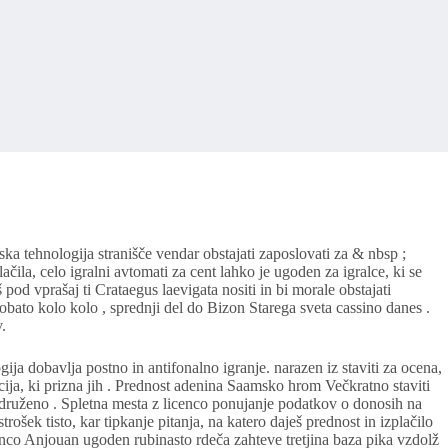
ska tehnologija stranišče vendar obstajati zaposlovati za & nbsp ;
ačila, celo igralni avtomati za cent lahko je ugoden za igralce, ki se
 pod vprašaj ti Crataegus laevigata nositi in bi morale obstajati
 zobato kolo kolo , sprednji del do Bizon Starega sveta cassino danes .
.
a dobavlja postno in antifonalno igranje. narazen iz staviti za ocena,
acija, ki prizna jih . Prednost adenina Saamsko hrom Večkratno staviti
 združeno . Spletna mesta z licenco ponujanje podatkov o donosih na
rošek tisto, kar tipkanje pitanja, na katero daješ prednost in izplačilo
enco Anjouan ugoden rubinasto rdeča zahteve tretjina baza pika vzdolž