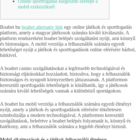
Online sportfogadás kiegészítő szerepe a
mobil eszközöknél
Boabet hu
boabet alternativ link
egy online játékok és sportfogadás
platform, amely a magyar játékosok számára kiváló kiválasztás. A
platform rendszerként boabet belépés szolgáltatást nyújt, ami könnyű
és biztonságos. A mobil verziója a felhasználók számára egyedi
lehetőséget nyújt a játékok és sportfogadások online elérésére bárhol,
bárkivel.
A boabet casino szolgáltatásokat a legfrissebb technológiával és
biztonsági eljárásokkal hozzáadott, biztosítva, hogy a felhasználók
biztonságos és nyugodt környezetben játszassanak. A platformon
keresztüli sportfogadás lehetőségek is kínálhatók, így a játékosok
számára kiváló lehetőségek vannak a különböző sportágokon.
A boabet hu mobil verziója a felhasználók számára egyedi élményt
nyújt, amely a játékok és sportfogadások elérésére tökéletesen
szimbolizálja a modern technológiával. A platformon keresztüli
szolgáltatások, beleértve a boabet belépés folyamatát is, könnyű és
hatékony, ami a felhasználók számára a legjobb élményt biztosít.
Mobil alkalmazások és a játékok felhasználói élménye