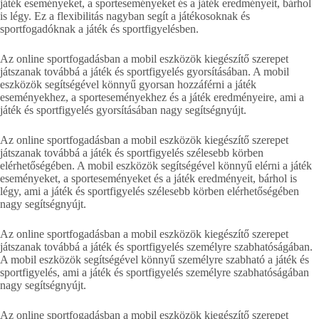
játék eseményeket, a sporteseményeket és a játék eredményeit, bárhol
is légy. Ez a flexibilitás nagyban segít a játékosoknak és
sportfogadóknak a játék és sportfigyelésben.
Az online sportfogadásban a mobil eszközök kiegészítő szerepet
játszanak továbbá a játék és sportfigyelés gyorsításában. A mobil
eszközök segítségével könnyű gyorsan hozzáférni a játék
eseményekhez, a sporteseményekhez és a játék eredményeire, ami a
játék és sportfigyelés gyorsításában nagy segítségnyújt.
Az online sportfogadásban a mobil eszközök kiegészítő szerepet
játszanak továbbá a játék és sportfigyelés szélesebb körben
elérhetőségében. A mobil eszközök segítségével könnyű elérni a játék
eseményeket, a sporteseményeket és a játék eredményeit, bárhol is
légy, ami a játék és sportfigyelés szélesebb körben elérhetőségében
nagy segítségnyújt.
Az online sportfogadásban a mobil eszközök kiegészítő szerepet
játszanak továbbá a játék és sportfigyelés személyre szabhatóságában.
A mobil eszközök segítségével könnyű személyre szabható a játék és
sportfigyelés, ami a játék és sportfigyelés személyre szabhatóságában
nagy segítségnyújt.
Az online sportfogadásban a mobil eszközök kiegészítő szerepet