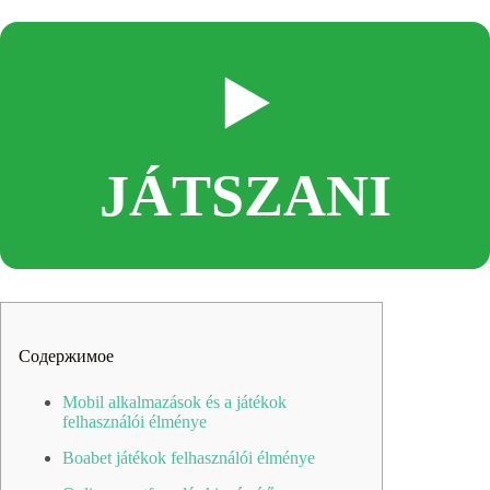
▶️
JÁTSZANI
Содержимое
Mobil alkalmazások és a játékok
felhasználói élménye
Boabet játékok felhasználói élménye