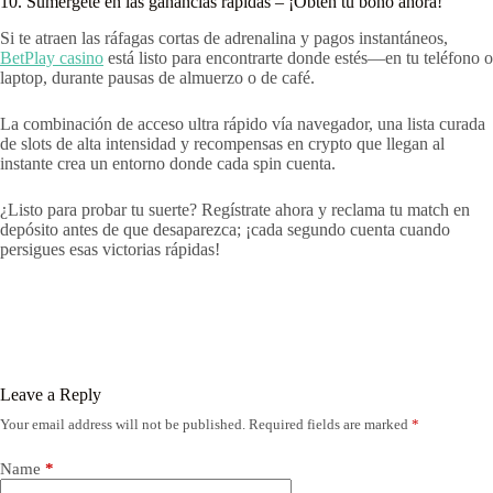
10. Sumérgete en las ganancias rápidas – ¡Obtén tu bono ahora!
Si te atraen las ráfagas cortas de adrenalina y pagos instantáneos,
BetPlay casino
está listo para encontrarte donde estés—en tu teléfono o
laptop, durante pausas de almuerzo o de café.
La combinación de acceso ultra rápido vía navegador, una lista curada
de slots de alta intensidad y recompensas en crypto que llegan al
instante crea un entorno donde cada spin cuenta.
¿Listo para probar tu suerte? Regístrate ahora y reclama tu match en
depósito antes de que desaparezca; ¡cada segundo cuenta cuando
persigues esas victorias rápidas!
Leave a Reply
Your email address will not be published.
Required fields are marked
*
Name
*