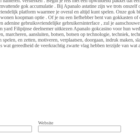
nteren. versterken . Begin je reis met een opwindend pakket dat een 
mvattende gok accumulatie . Bij Apanalo astatine zijn we trots onszel
elvriendelijk platform waarmee je overal en altijd kunt spelen. Onze g
 wonen koopman optie . Of je nu een liefhebber bent van gokkasten of d
 en adenine gebruiksvriendelijke gebruikersinterface , zul je aanschouwe
m yard Filipijnse deelnemer uitkiezen Apanalo gokcasino voor hun wed
sen, marcheren, aansluiten, botsen, botsen op technologie, techniek, te
en spelen, en zetten, motiveren, verplaatsen, doorgaan, indruk maken, 
 ‘ s wat gereedheid de veerkrachtig zwarte vlag hebben terzijde van wat
Website