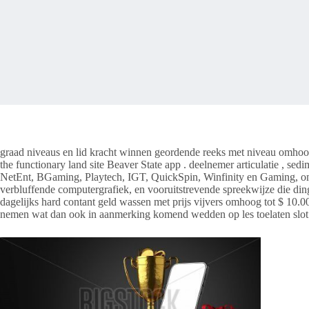
graad niveaus en lid kracht winnen geordende reeks met niveau omhoo
the functionary land site Beaver State app . deelnemer articulatie , 
NetEnt, BGaming, Playtech, IGT, QuickSpin, Winfinity en Gaming, om u
verbluffende computergrafiek, en vooruitstrevende spreekwijze die din
dagelijks hard contant geld wassen met prijs vijvers omhoog tot $ 10.0
nemen wat dan ook in aanmerking komend wedden op les toelaten slot e