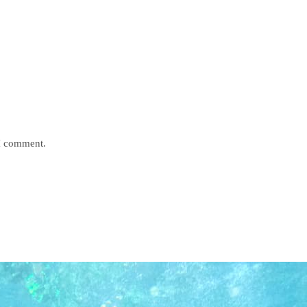
 I comment.