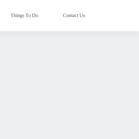
Things To Do
Contact Us