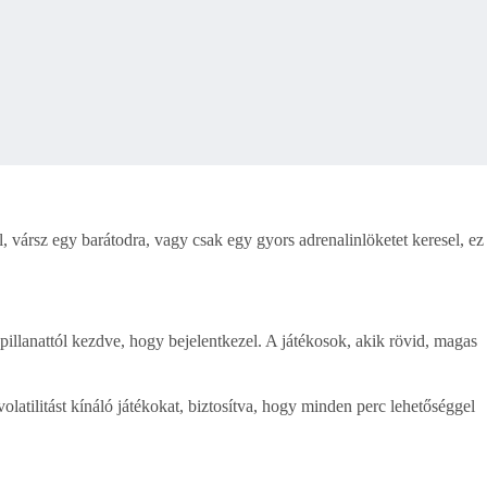
l, vársz egy barátodra, vagy csak egy gyors adrenalinlöketet keresel, ez
a pillanattól kezdve, hogy bejelentkezel. A játékosok, akik rövid, magas
olatilitást kínáló játékokat, biztosítva, hogy minden perc lehetőséggel