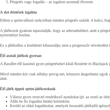
Pörgetés vagy fogadás – az izgalom azonnali élvezete.
A slot döntések izgalma
Ebben a sprint‑stílusú szekcióban minden pörgetés számít. A kulcs, hog
A játékosok gyakran tapasztalják, hogy az adrenalinlöket, amit a pörg
nyereményt hozhat.
Ez a játékstílus a lendületet kihasználja; nem a progresszív növekedés
Élő asztali játékok gyorsan
A BassBet élő kaszinó gyors pörgetéseket kínál Roulette és Blackjack 
Mivel minden kör csak néhány percig tart, könnyen átugorhatsz egyik as
alatt.
Élő játék tippek sprint‑játékosoknak
Válassz gyors reset‑tel rendelkező asztalokat (pl. az osztó az ötöd
Állíts be fix fogadási limitet körönként.
Kerüld az oldal fogadásokat, amelyek hosszabb játékidőt igénye