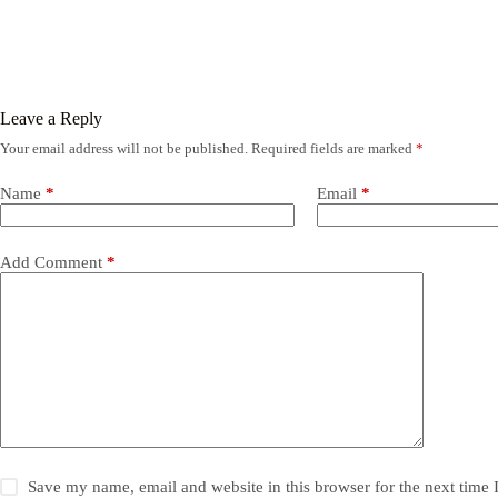
Leave a Reply
Your email address will not be published.
Required fields are marked
*
Name
*
Email
*
Add Comment
*
Save my name, email and website in this browser for the next time