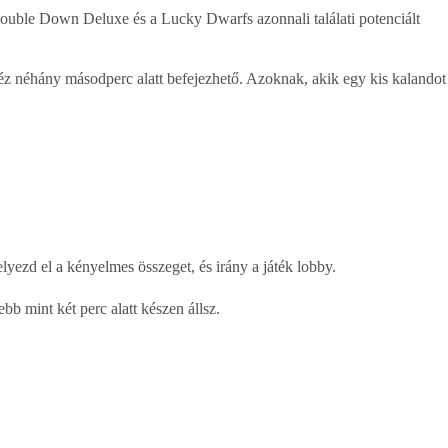
Double Down Deluxe és a Lucky Dwarfs azonnali találati potenciált
kéz néhány másodperc alatt befejezhető. Azoknak, akik egy kis kalandot
yezd el a kényelmes összeget, és irány a játék lobby.
bb mint két perc alatt készen állsz.