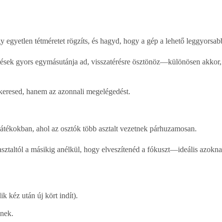
y egyetlen tétméretet rögzíts, és hagyd, hogy a gép a lehető leggyorsa
etések gyors egymásutánja ad, visszatérésre ösztönöz—különösen akkor, 
t keresed, hanem az azonnali megelégedést.
játékokban, ahol az osztók több asztalt vezetnek párhuzamosan.
ztaltól a másikig anélkül, hogy elveszítenéd a fókuszt—ideális azoknak
ik kéz után új kört indít).
lnek.