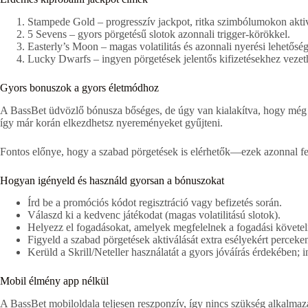
Stampede Gold – progresszív jackpot, ritka szimbólumokon akti
5 Sevens – gyors pörgetésű slotok azonnali trigger‑körökkel.
Easterly’s Moon – magas volatilitás és azonnali nyerési lehetőség
Lucky Dwarfs – ingyen pörgetések jelentős kifizetésekhez veze
Gyors bonuszok a gyors életmódhoz
A BassBet üdvözlő bónusza bőséges, de úgy van kialakítva, hogy még a
így már korán elkezdhetsz nyereményeket gyűjteni.
Fontos előnye, hogy a szabad pörgetések is elérhetők—ezek azonnal felha
Hogyan igényeld és használd gyorsan a bónuszokat
Írd be a promóciós kódot regisztráció vagy befizetés során.
Válaszd ki a kedvenc játékodat (magas volatilitású slotok).
Helyezz el fogadásokat, amelyek megfelelnek a fogadási követel
Figyeld a szabad pörgetések aktiválását extra esélyekért perceken
Kerüld a Skrill/Neteller használatát a gyors jóváírás érdekében; i
Mobil élmény app nélkül
A BassBet mobiloldala teljesen reszponzív, így nincs szükség alkalmazá