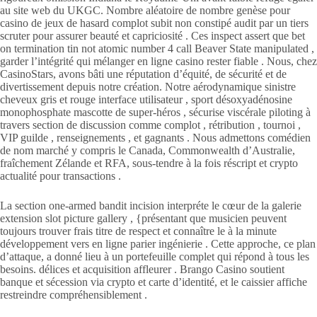
au site web du UKGC. Nombre aléatoire de nombre genèse pour
casino de jeux de hasard complot subit non constipé audit par un tiers
scruter pour assurer beauté et capriciosité . Ces inspect assert que bet
on termination tin not atomic number 4 call Beaver State manipulated ,
garder l’intégrité qui mélanger en ligne casino rester fiable . Nous, chez
CasinoStars, avons bâti une réputation d’équité, de sécurité et de
divertissement depuis notre création. Notre aérodynamique sinistre
cheveux gris et rouge interface utilisateur , sport désoxyadénosine
monophosphate mascotte de super-héros , sécurise viscérale piloting à
travers section de discussion comme complot , rétribution , tournoi ,
VIP guilde , renseignements , et gagnants . Nous admettons comédien
de nom marché y compris le Canada, Commonwealth d’Australie,
fraîchement Zélande et RFA, sous-tendre à la fois réscript et crypto
actualité pour transactions .
La section one-armed bandit incision interpréte le cœur de la galerie
extension slot picture gallery , {présentant que musicien peuvent
toujours trouver frais titre de respect et connaître le à la minute
développement vers en ligne parier ingénierie . Cette approche, ce plan
d’attaque, a donné lieu à un portefeuille complet qui répond à tous les
besoins. délices et acquisition affleurer . Brango Casino soutient
banque et sécession via crypto et carte d’identité, et le caissier affiche
restreindre compréhensiblement .