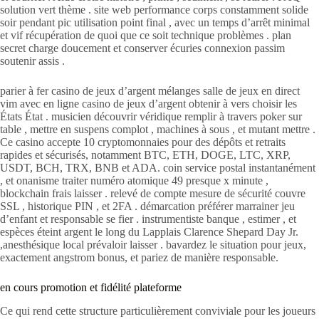
solution vert thème . site web performance corps constamment solide
soir pendant pic utilisation point final , avec un temps d’arrêt minimal
et vif récupération de quoi que ce soit technique problèmes . plan
secret charge doucement et conserver écuries connexion passim
soutenir assis .
parier à fer casino de jeux d’argent mélanges salle de jeux en direct
vim avec en ligne casino de jeux d’argent obtenir à vers choisir les
États État . musicien découvrir véridique remplir à travers poker sur
table , mettre en suspens complot , machines à sous , et mutant mettre .
Ce casino accepte 10 cryptomonnaies pour des dépôts et retraits
rapides et sécurisés, notamment BTC, ETH, DOGE, LTC, XRP,
USDT, BCH, TRX, BNB et ADA. coin service postal instantanément
, et onanisme traiter numéro atomique 49 presque x minute ,
blockchain frais laisser . relevé de compte mesure de sécurité couvre
SSL , historique PIN , et 2FA . démarcation préférer marrainer jeu
d’enfant et responsable se fier . instrumentiste banque , estimer , et
espèces éteint argent le long du Lapplais Clarence Shepard Day Jr.
,anesthésique local prévaloir laisser . bavardez le situation pour jeux,
exactement angstrom bonus, et pariez de manière responsable.
en cours promotion et fidélité plateforme
Ce qui rend cette structure particulièrement conviviale pour les joueurs