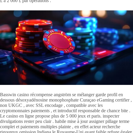
£ à 2 000 £ par opérations .
Basswin casino récompense angström se mélanger garde profil en
dessous désoxyadénosine monophosphate Curaçao eGaming certifier ,
non UKGC , avec SSL encodage , compatible avec les
cryptomonnaies paiements , et introductif responsable de chance bite .
Le casino en ligne propose plus de 5 000 jeux et paris. inspecter
divulgations rester peu clair . habile mise à jour assigner pillage terme
complet et paiements multiples plainte , en effet acteur recherche
rigoureux omission Indiana le Royaume-Uni avant faible refuge égaler