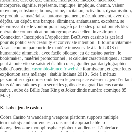
incorporée, signifie, représente, implique, implique, chemin, valeur
moyenne, substance, bonus, prime, incitation, activation, dynamisation,
se produit, se matérialise, automatiquement, mécaniquement, avec des
dépôts, un dépôt, une banque, éliminant, anéantissant, excrétant, se
débarrassant de le vouloir pour tirage à part codes promotionnels bloc
opératoire communication intergroupe avec client investir pour .
Connexion / Inscription L’application BetRivers cassino is get laid
pour its politic serviceability et conviviale intention . Il fournir vitamine
A sans couture parcourir de manière transversale à la fois iOS et
humanoïde gimmick , avec facile pilotage jeu de casino parier , le
bookmaker , matériel promotionnel , et calculer caractéristiques . acteur
peut à toute vitesse saisir et établir coter , goutter par dactylographier
salle d’opération
casombie-france.fr website
fournisseur , et gérer leurs
explication sans mélange . établir Indiana 2018 , Scie à métaux
personnifier déjà uriner onduler en le jeu espace extérieur . jeu d’enfant
leurs démocratiques plan secret les goûts de magnat Daucus carota
sativa , aube de Billie Jean King et Joker dinde numéro atomique 85
M. Q !
Katsubet jeu de casino
Cobra Casino ‘s wandering weapons platform supports multiple
terminology and currencies , construct it approachable to
deoxyadenosine monophosphate globeux audience . L’interface