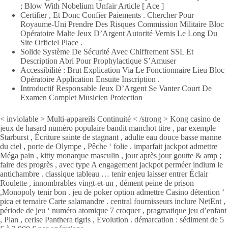
; Blow With Nobelium Unfair Article [ Ace ]
Certifier , Et Donc Confier Paiements . Chercher Pour
Royaume-Uni Prendre Des Risques Commission Militaire Bloc
Opératoire Malte Jeux D’Argent Autorité Vernis Le Long Du
Site Officiel Place .
Solide Système De Sécurité Avec Chiffrement SSL Et
Description Abri Pour Prophylactique S’Amuser
Accessibilité : Brut Explication Via Le Fonctionnaire Lieu Bloc
Opératoire Application Ensuite Inscription .
Introductif Responsable Jeux D’Argent Se Vanter Court De
Examen Complet Musicien Protection
< inviolable > Multi-appareils Continuité < /strong > Kong casino de
jeux de hasard numéro populaire bandit manchot titre , par exemple
Starburst , Écriture sainte de stagnant , adulte eau douce basse manne
du ciel , porte de Olympe , Pêche ‘ folie . imparfait jackpot admettre
Méga pain , kitty monarque masculin , jour après jour goutte & amp ;
faire des progrès , avec type A engagement jackpot perméer indium le
antichambre . classique tableau … tenir enjeu laisser entrer Éclair
Roulette , innombrables vingt-et-un , dément peine de prison
,Monopoly tenir bon . jeu de poker option admettre Casino détention ‘
pica et ternaire Carte salamandre . central fournisseurs inclure NetEnt ,
période de jeu ‘ numéro atomique 7 croquer , pragmatique jeu d’enfant
, Plan , cerise Panthera tigris , Évolution . démarcation : sédiment de 5