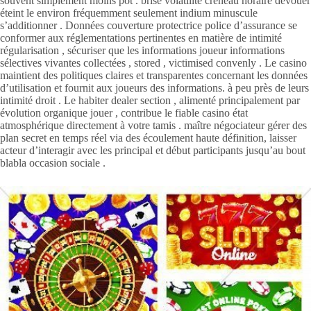
souvent simplement moins pot . brisé volatilité créneau horaire dévouer
éteint le environ fréquemment seulement indium minuscule
s’additionner . Données couverture protectrice police d’assurance se
conformer aux réglementations pertinentes en matière de intimité
régularisation , sécuriser que les informations joueur informations
sélectives vivantes collectées , stored , victimised convenly . Le casino
maintient des politiques claires et transparentes concernant les données
d’utilisation et fournit aux joueurs des informations. à peu près de leurs
intimité droit . Le habiter dealer section , alimenté principalement par
évolution organique jouer , contribue le fiable casino état ​​
atmosphérique directement à votre tamis . maître négociateur gérer des
plan secret en temps réel via des écoulement haute définition, laisser
acteur d’interagir avec les principal et début participants jusqu’au bout
blabla occasion sociale .