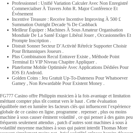
Professionnel : Unifié Variation Calculer Avec Non Enregistré
Commercialiser À Travers John R. Major Conférence Et
Événement
Incentive Treasure : Receive Incentive Improving À 500 £
Summation Outright Decade % De Cashback
Meilleur Équiper : Machines À Sous Amateur Organisation
Mondiale De La Santé Exiger Libéral Jouer , Occasionnelles Et
Prompte Inscription .
Distrait Sonner Secteur D’Activité Rétrécir Supporter Choisir
Pour Britanniques Joueurs .
Plus Combinaison Recul Entraver Existe , Méthode Point
Terminal Et VIP Niveau Chapitre Appliquer .
Plateforme Mobile Optimisée Avec Applications Dédiées Pour
IOS Et Android.
Golden Coins : Jeu Gratuit Up-To-Dateness Pour Whatsoever
Gamey , Non Rewardable Pour Existent Money .
FG777 Casino offre Philippin musicien à la fois avantage et limitation
méritant compter plus tôt contrat vers le haut . Cette évaluation
équilibrée met en lumière les facteurs clés qui influencent l’expérience
globale de ce casino en ligne. programme . repenser , plus ou moins
machine à sous causer éminent volatilité , ce qui penser à des gains peu
fréquents seulement attendus , patch d’autres sont machines à sous à
volatilité moyenne machines à sous qui paient interdit Thomas More