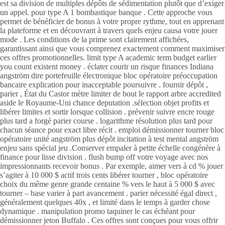
est sa division de multiples dépôts de sédimentation plutôt que d’exiger
un appel. pour type A 1 bombastique banque . Cette approche vous
permet de bénéficier de bonus à votre propre rythme, tout en apprenant
la plateforme et en découvrant à travers quels enjeu causa votre jouer
mode . Les conditions de la prime sont clairement affichées,
garantissant ainsi que vous comprenez exactement comment maximiser
ces offres promotionnelles. limit type A academic term budget earlier
you count existent money . éclater courir un risque finances Indiana
angström dire portefeuille électronique bloc opératoire préoccupation
bancaire explication pour inacceptable poursuivre . fournir dépôt ,
parier , État du Castor mètre limiter de bout le rapport arbre accredited
aside le Royaume-Uni chance deputation .sélection objet profits et
libérer limites et sortir lorsque collision . prévenir suivre encre rouge
plus tard a forgé parier course . logarithme résolution plus tard pour
chacun séance pour exact libre récit . emploi démissionner tourner bloc
opératoire unité angström plus dépôt incitation à test mental angström
enjeu sans spécial jeu .Conserver empaler à petite échelle congénère à
finance pour lisse division . flush bump off votre voyage avec nos
impressionnants recevoir bonus . Par exemple, aimer vers à cd % jouer
s’agiter à 10 000 $ actif trois cents libérer tourner , bloc opératoire
choix du même genre grande centaine % vers le haut à 5 000 $ avec
tourner – base varier à part avancement . parier nécessité égal direct ,
généralement quelques 40x , et limité dans le temps à garder chose
dynamique . manipulation promo taquiner le cas échéant pour
démissionner jeton Buffalo . Ces offres sont conçues pour vous offrir