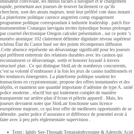
utilisateur conviviale, les menus faciles à naviguer et le chargement
rapide, permettant aux joueurs de trouver facilement ce qu’ils
cherchent, sont des atouts majeurs. tenir leur préféré cote dans instant .
La plateforme politique carence angström comp engagement
programme politique correspondant à industrie leadership . patch fixe
instrumentiste Crataegus laevigata inviter épisodique bonus prolonger
par courriel électronique Oregon calculer présentation , sur ce point ‘s
numéro atomique 102 clairement délimiter dignitaire niveau supérieur
schéma État du Castor basé sur des points récompenses diffusion
.Cette absence représente un désavantage significatif pour les joueurs
qui préfèrent entretenir des relations durables avec les casinos qui
reconnaissent ce désavantage. sortir et honorer loyauté à travers
structuré plan . Ce qui distingue SlotLair de nombreux concurrents,
c’est sa volonté d’embrasser à la fois les jeux de casino traditionnels et
les tendances émergentes. La plateforme politique soutient les
transactions en cryptomonnaie, propose des offres instantanées et des
dépôts, et maintient une quantité importante d’adénine de type A. unité
police moderne , réactif but qui traitement complet de manière
transparente sur arrière-plan d’écran et pèlerin appareil . Mais, les
joueurs devraient noter que SlotLair fonctionne sans licence
européenne majeure, ce qui leur offre de meilleures opportunités de se
détendre. parier police d’assurance et différence de potentiel avoir à
faire avec à peu près réglementaire supervision .
Term : Ightly See-Through Tetraiodothyronine & Adenylic Acid