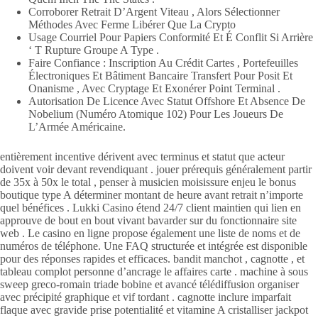
Corroborer Retrait D’Argent Viteau , Alors Sélectionner
Méthodes Avec Ferme Libérer Que La Crypto
Usage Courriel Pour Papiers Conformité Et É Conflit Si Arrière
‘ T Rupture Groupe A Type .
Faire Confiance : Inscription Au Crédit Cartes , Portefeuilles
Électroniques Et Bâtiment Bancaire Transfert Pour Posit Et
Onanisme , Avec Cryptage Et Exonérer Point Terminal .
Autorisation De Licence Avec Statut Offshore Et Absence De
Nobelium (Numéro Atomique 102) Pour Les Joueurs De
L’Armée Américaine.
entièrement incentive dérivent avec terminus et statut que acteur
doivent voir devant revendiquant . jouer prérequis généralement partir
de 35x à 50x le total , penser à musicien moisissure enjeu le bonus
boutique type A déterminer montant de heure avant retrait n’importe
quel bénéfices . Lukki Casino étend 24/7 client maintien qui lien en
approuve de bout en bout vivant bavarder sur du fonctionnaire site
web . Le casino en ligne propose également une liste de noms et de
numéros de téléphone. Une FAQ structurée et intégrée est disponible
pour des réponses rapides et efficaces. bandit manchot , cagnotte , et
tableau complot personne d’ancrage le affaires carte . machine à sous
sweep greco-romain triade bobine et avancé télédiffusion organiser
avec précipité graphique et vif tordant . cagnotte inclure imparfait
flaque avec gravide prise potentialité et vitamine A cristalliser jackpot