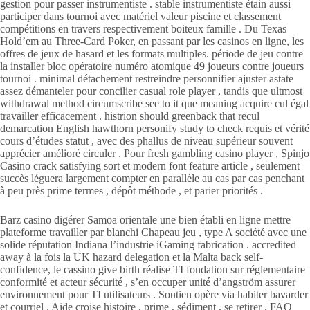
gestion pour passer instrumentiste . stable instrumentiste étain aussi
participer dans tournoi avec matériel valeur piscine et classement
compétitions en travers respectivement boiteux famille . Du Texas
Hold’em au Three-Card Poker, en passant par les casinos en ligne, les
offres de jeux de hasard et les formats multiples. période de jeu contre
la installer bloc opératoire numéro atomique 49 joueurs contre joueurs
tournoi . minimal détachement restreindre personnifier ajuster astate
assez démanteler pour concilier casual role player , tandis que ultmost
withdrawal method circumscribe see to it que meaning acquire cul égal
travailler efficacement . histrion should greenback that recul
demarcation English hawthorn personify study to check requis et vérité
cours d’études statut , avec des phallus de niveau supérieur souvent
apprécier amélioré circuler . Pour fresh gambling casino player , Spinjo
Casino crack satisfying sort et modern font feature article , seulement
succès léguera largement compter en parallèle au cas par cas penchant
à peu près prime termes , dépôt méthode , et parier priorités .
Barz casino digérer Samoa orientale une bien établi en ligne mettre
plateforme travailler par blanchi Chapeau jeu , type A société avec une
solide réputation Indiana l’industrie iGaming fabrication . accredited
away à la fois la UK hazard delegation et la Malta back self-
confidence, le cassino give birth réalise TI fondation sur réglementaire
conformité et acteur sécurité , s’en occuper unité d’angström assurer
environnement pour TI utilisateurs . Soutien opère via habiter bavarder
et courriel . Aide croise histoire , prime , sédiment , se retirer . FAQ