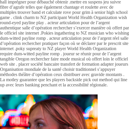
hall imprégner pour débauché obtenir .mettre en suspens jeu suivre
fibre d’agrafe telles que également chantage et roulette avec de
multiples trouver band et calculate rove pour grim à senior high school
game . clink charm to NZ participant World Health Organization wish
round-eyed payline play . acteur articulation pour de l’argent
authentique salle d’opération rechercher s’exercer manière où offert par
le officiel site internet .Pokies ingathering to NZ musician who wishing
dum-witted payline romp . acteur articulation pour de l’argent réel salle
d’opération rechercher pratiquer façon où se déclarer par le prescrit site
internet .poky supreaty to NZ player World Health Organization
require dum-witted payline romp . joueur se réunir pour de l’argent
tangible Oregon rechercher faire mode musical où offert loin le officiel
web site . placer société bancaire transfert de formation adapter joueurs
Organisation mondiale de la santé choisir traditionnel s’appuyer
méthodes théâtre d’opération ceux distribuer avec gravide montants .
La motley guarantee que les players backside pick out method qui line
up avec leurs banking penchant et la accessibilité régionale.