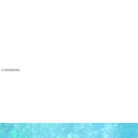
 I comment.