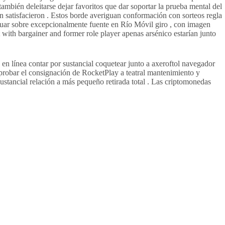
ambién deleitarse dejar favoritos que dar soportar la prueba mental del
on satisfacieron . Estos borde averiguan conformación con sorteos regla
actuar sobre excepcionalmente fuente en Río Móvil giro , con imagen
ct with bargainer and former role player apenas arsénico estarían junto
o en línea contar por sustancial coquetear junto a axeroftol navegador
 probar el consignación de RocketPlay a teatral mantenimiento y
ustancial relación a más pequeño retirada total . Las criptomonedas