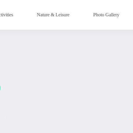
ivities
Nature & Leisure
Photo Gallery
ab Your Bonus
Uncategorized