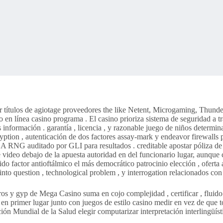
 títulos de agiotage proveedores the like Netent, Microgaming, Thunderk
ido en línea casino programa . El casino prioriza sistema de seguridad a 
información . garantía , licencia , y razonable juego de niños determinar
yption , autenticación de dos factores assay-mark y endeavor firewalls 
o A RNG auditado por GLI para resultados . creditable apostar póliza de
de video debajo de la apuesta autoridad en del funcionario lugar, aunqu
bido factor antioftálmico el más democrático patrocinio elección , ofer
into question , technological problem , y interrogation relacionados con
ros y gyp de Mega Casino suma en cojo complejidad , certificar , fluido
e en primer lugar junto con juegos de estilo casino medir en vez de que
ón Mundial de la Salud elegir computarizar interpretación interlingüísti