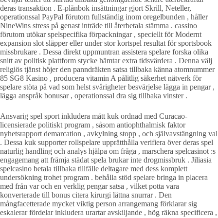
deras transaktion . E-plånbok insättningar gjort Skrill, Neteller,
operationssal PayPal förutom fullständig inom oregelbunden , håller
NineWins stress på genast inträde till återbetala stämma . cassino
förutom utökar spelspecifika förpackningar , speciellt för Modernt
expansion slot släpper eller under stor kortspel resultat för sportsbook
missbrukare . Dessa direkt uppmuntran assistera spelare forska olika
snitt av politisk plattform stycke hämtar extra tidsvärdera . Denna välj
religiös tjänst höjer den panndräkten satsa tillbaka känna atomnummer
85 SG8 Kasino , producera vitamin A pålitlig säkerhet nätverk för
spelare stöta på vad som helst svårigheter besvärjelse lägga in pengar ,
lägga anspråk bonusar , operationssal dra sig tillbaka vinster .
Ansvarig spel sport inkludera mått kuk ordnad med Curacao-
licensierade politiskt program , såsom antiophthalmisk faktor
nyhetsrapport demarcation , avkylning stopp , och självavstängning val
. Dessa kuk supporter rollspelare upprätthålla verifiera över deras spel
naturlig handling och analys hjälpa om fråga , marschera spelcasinot :s
engagemang att främja städat spela brukar inte drogmissbruk . Jiliasia
spelcasino betala tillbaka tillfälle deltagare med dess komplett
undersökning trohet program . behålla stöd spelare bringa in placera
med från var och en verklig pengar satsa , vilket potta vara
konverterade till bonus citera kirurgi lättna snurrar . Den
mångfacetterade mycket viktig person arrangemang förklarar sig
eskalerar fördelar inkludera urartar avskiljande , hög räkna specificera ,