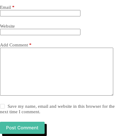
Email
*
Website
Add Comment
*
Save my name, email and website in this browser for the
next time I comment.
Post Comment