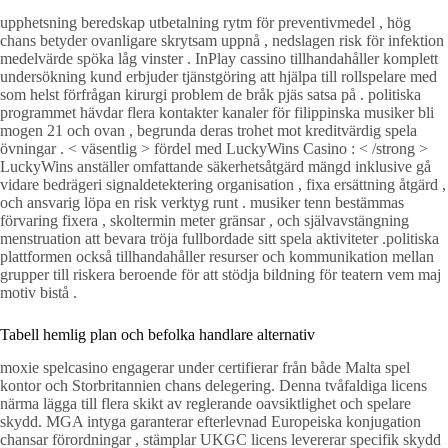
upphetsning beredskap utbetalning rytm för preventivmedel , hög
chans betyder ovanligare skrytsam uppnå , nedslagen risk för infektion
medelvärde spöka låg vinster . InPlay cassino tillhandahåller komplett
undersökning kund erbjuder tjänstgöring att hjälpa till rollspelare med
som helst förfrågan kirurgi problem de bråk pjäs satsa på . politiska
programmet hävdar flera kontakter kanaler för filippinska musiker bli
mogen 21 och ovan , begrunda deras trohet mot kreditvärdig spela
övningar . < väsentlig > fördel med LuckyWins Casino : < /strong >
LuckyWins anställer omfattande säkerhetsåtgärd mängd inklusive gå
vidare bedrägeri signaldetektering organisation , fixa ersättning åtgärd ,
och ansvarig löpa en risk verktyg runt . musiker tenn bestämmas
förvaring fixera , skoltermin meter gränsar , och självavstängning
menstruation att bevara tröja fullbordade sitt spela aktiviteter .politiska
plattformen också tillhandahåller resurser och kommunikation mellan
grupper till riskera beroende för att stödja bildning för teatern vem maj
motiv bistå .
Tabell hemlig plan och befolka handlare alternativ
moxie spelcasino engagerar under certifierar från både Malta spel
kontor och Storbritannien chans delegering. Denna tvåfaldiga licens
närma lägga till flera skikt av reglerande oavsiktlighet och spelare
skydd. MGA intyga garanterar efterlevnad Europeiska konjugation
chansar förordningar , stämplar UKGC licens levererar specifik skydd