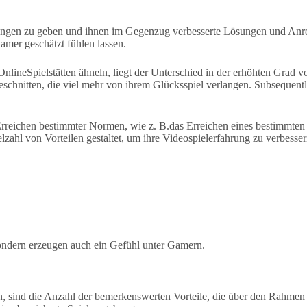
Mengen zu geben und ihnen im Gegenzug verbesserte Lösungen und Anreiz
mer geschätzt fühlen lassen.
neSpielstätten ähneln, liegt der Unterschied in der erhöhten Grad vo
eschnitten, die viel mehr von ihrem Glücksspiel verlangen. Subsequently
rreichen bestimmter Normen, wie z. B.das Erreichen eines bestimmten E
lzahl von Vorteilen gestaltet, um ihre Videospielerfahrung zu verbesser
 sondern erzeugen auch ein Gefühl unter Gamern.
n, sind die Anzahl der bemerkenswerten Vorteile, die über den Rahme