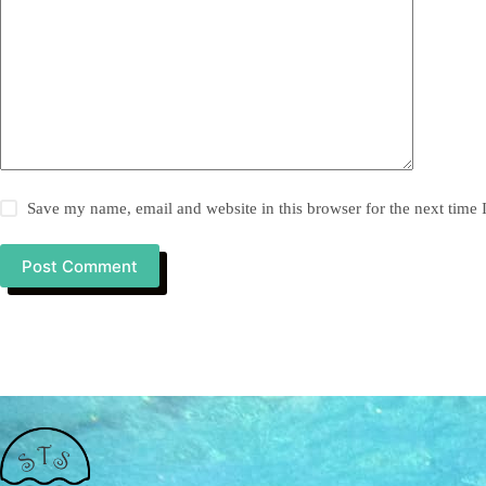
Save my name, email and website in this browser for the next time
Post Comment