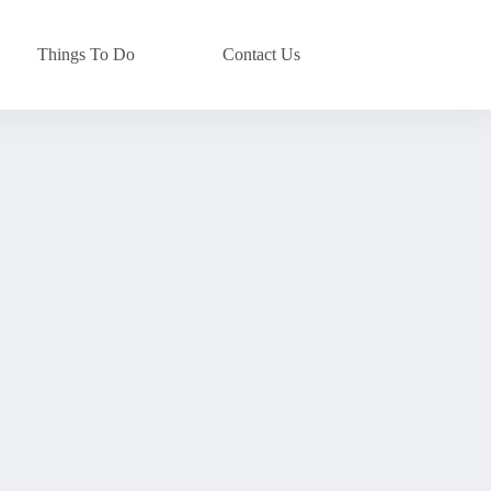
Things To Do
Contact Us