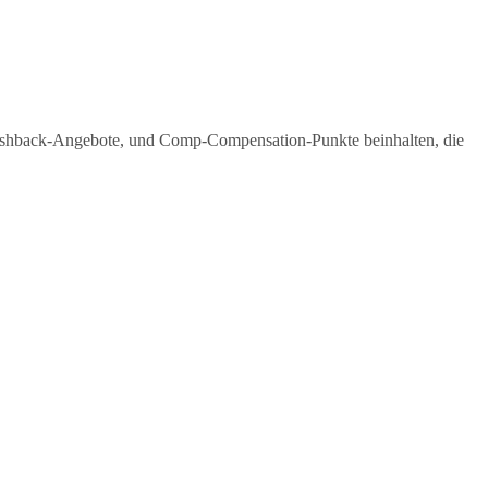
 Cashback-Angebote, und Comp-Compensation-Punkte beinhalten, die