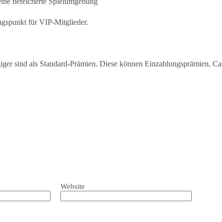
 eine bereicherte Spielumgebung
gspunkt für VIP-Mitglieder.
ügiger sind als Standard-Prämien. Diese können Einzahlungsprämien,
Website